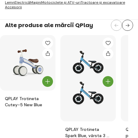
Lemn
Electrică
Mașini
Motociclete și ATV-uri
Tractoare și excavatoare
Accesorii
Alte produse ale mărcii QPlay
QPLAY Trotineta
Cutey-5 New Blue
QPLAY Trotineta
QPLAY 
Spark Blue, vârsta 3 -
pedal