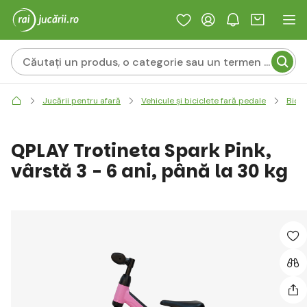
Jucării pentru afară
Vehicule și biciclete fară pedale
Bicic
QPLAY Trotineta Spark Pink,
vârstă 3 - 6 ani, până la 30 kg