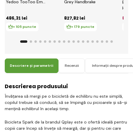
Yedoo TooToo Emoji
Grey Handbrake
BERG 
- roșu
Hand
486
,31 lei
827
,82 lei
827
,
+ 105 puncte
+ 179 puncte
+
Descriere și parametrii
Recenzii
Informații despre prod
Descrierea produsului
Învățarea să mergi pe o bicicletă de echilibru nu este simplă,
copilul trebuie să conducă, să se împingă cu picioarele și să-și
mențină echilibrul în același timp.
Bicicleta Spark de la brandul Qplay este o ofertă ideală pentru
copiii care încep să învețe să meargă, dar și pentru cei care