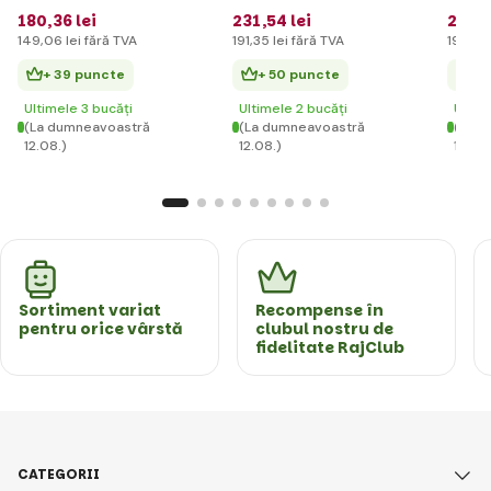
6 ani, până la 30 kg
vârsta
180
,36 lei
231
,54 lei
231
,5
la 30 
149
,06 lei
fără TVA
191
,35 lei
fără TVA
191
,35 
+ 39 puncte
+ 50 puncte
+ 
Ultimele 3 bucăți
Ultimele 2 bucăți
Ultim
(La dumneavoastră
(La dumneavoastră
(La d
12.08.)
12.08.)
12.08.
Sortiment variat
Recompense în
pentru orice vârstă
clubul nostru de
fidelitate RajClub
CATEGORII