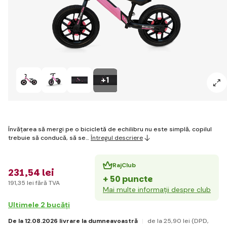
+1
Învățarea să mergi pe o bicicletă de echilibru nu este simplă, copilul
trebuie să conducă, să se…
Întregul descriere
RajClub
231
,54 lei
+ 50 puncte
191
,35 lei
fără TVA
Mai multe informații despre club
Ultimele 2 bucăți
De la 12.08.2026 livrare la dumneavoastră
de la 25
,90 lei
(DPD,