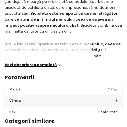
știu deja să meargă pe o bicicletă cu pedale. Spark este o
bicicletă de echilibru unică, care impresionează nu doar prin
aspectul său.
Bicicleta este echipată cu un inel atrăgător
care se aprinde în timpul mersului, ceea ce va avea un
impact pozitiv asupra micului ciclist.
Bicicleta combină cea
mai înaltă calitate cu un design unic.
Roțile bicicletei Spark sunt fabricate din cauciuc, ceea ce
se traduce printr-o funcționare liniștită și fără griji.
Anvelopele sunt excelente pentru trecerea prin bălți -…
Vezi descrierea completă
Parametrii
Marcă
QPlay
Vârsta
3
Sex
Pentru fete
Categorii similare