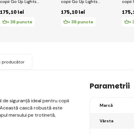
copii Go Up Lights
copii Go Up Lights
copii
XXS/XS ( 45-51CM )
XXS/XS ( 45-51CM )
XXS/X
175
,10 lei
175
,10 lei
175
,
Deep Pink
Mint
Roz P
+ 38 puncte
+ 38 puncte
+ 
e producător
Parametrii
l de siguranță ideal pentru copii
Marcă
ți. Această cască robustă este
mpul mersului pe trotinetă,
Vârsta