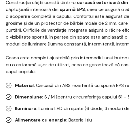
Construcția căștii constă dintr-o
carcasă exterioară din
căptușeală interioară din
spumă EPS
, ceea ce asigură o a
o acoperire completă a capului. Confortul este asigurat d
grosime și de un protector de bărbie moale de 2 mm, care pre
purtării. Orificiile de ventilație integrate asigură o răcire efi
o vizibilitate sporită, în partea din spate este amplasată o
moduri de iluminare (lumina constantă, intermitentă, interm
Casca este complet ajustabilă prin intermediul unui buton r
cu o cataramă ușor de utilizat, ceea ce garantează că casc
capul copilului.
Material:
Carcasă din ABS rezistentă cu spumă EPS re
Dimensiune:
S / M (pentru circumferința capului 51 –
Iluminare:
Lumina LED din spate (6 diode, 3 moduri de
Alimentare cu energie:
Baterie litiu