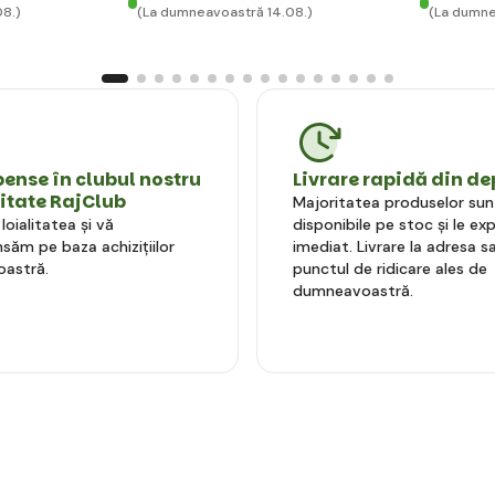
08.)
(La dumneavoastră 14.08.)
(La dumne
nse în clubul nostru
Livrare rapidă din de
litate RajClub
Majoritatea produselor sun
oialitatea și vă
disponibile pe stoc și le e
ăm pe baza achizițiilor
imediat. Livrare la adresa sa
astră.
punctul de ridicare ales de
dumneavoastră.