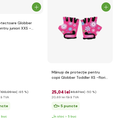
otectoare Globber
ntru juniori XXS -
Mănuși de protecție pentru
copii Globber Toddler XS -flori
roz
i
25
,04 lei
100
,09 lei
(-65 %)
49
,67 lei
(-50 %)
ră TVA
20
,69 lei
fără TVA
uncte
+ 5 puncte
5 buc
În stoc > 5 buc