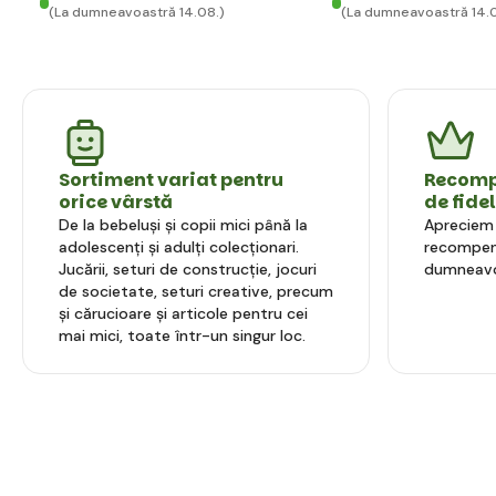
(La dumneavoastră 14.08.)
(La dumneavoastră 14.
Sortiment variat pentru
Recompe
orice vârstă
de fide
De la bebeluși și copii mici până la
Apreciem l
adolescenți și adulți colecționari.
recompens
Jucării, seturi de construcție, jocuri
dumneavo
de societate, seturi creative, precum
și cărucioare și articole pentru cei
mai mici, toate într-un singur loc.