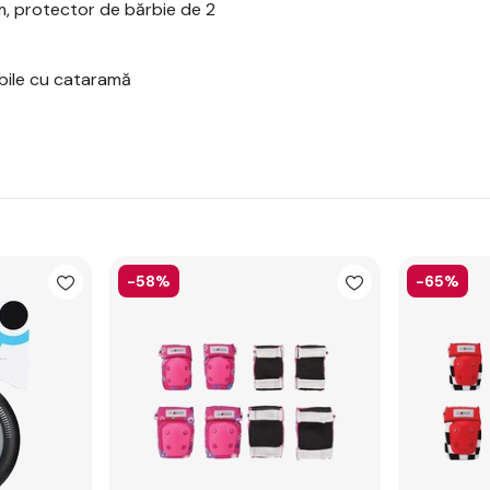
, protector de bărbie de 2
abile cu cataramă
-58%
-65%