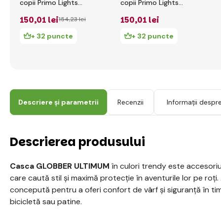
copii Primo Lights
copii Primo Lights
XS/S ( 48-53CM )
XS/S ( 48-53CM )
150
,01 lei
150
,01 lei
154
,23 lei
Albastru Marin
Fuchsia
+ 32 puncte
+ 32 puncte
Descriere și parametrii
Recenzii
Informații despr
Descrierea produsului
Casca GLOBBER ULTIMUM
în culori trendy este accesoriu
care caută stil și maximă protecție în aventurile lor pe ro
concepută pentru a oferi confort de vârf și siguranță în ti
bicicletă sau patine.