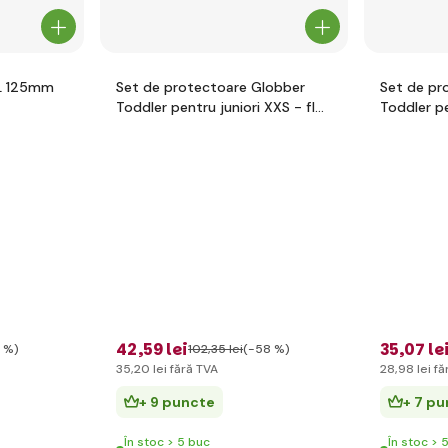
L 125mm
Set de protectoare Globber
Set de pr
Toddler pentru juniori XXS - flori
Toddler pe
roz
racing red
42
,59 lei
35
,07 le
 %)
102
,35 lei
(-58 %)
35
,20 lei
fără TVA
28
,98 lei
fă
+ 9 puncte
+ 7 p
În stoc > 5 buc
În stoc > 