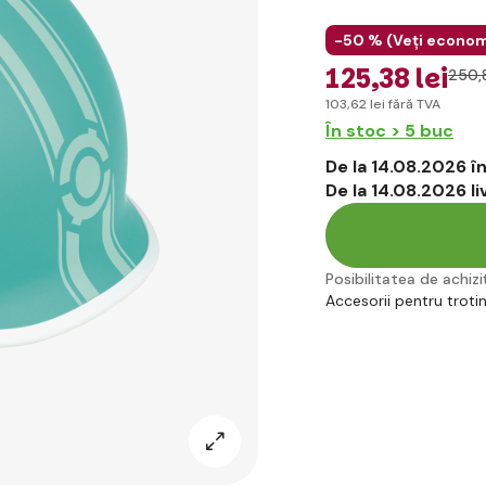
-50 % (
Veți econom
125
,38 lei
250
,
103
,62 lei
fără TVA
În stoc > 5 buc
De la 14.08.2026 
De la 14.08.2026 l
Posibilitatea de achiziț
Accesorii pentru troti