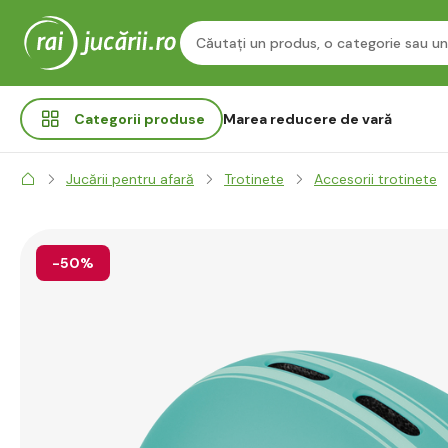
Categorii
produse
Marea reducere de vară
Jucării pentru afară
Trotinete
Accesorii trotinete
-50%