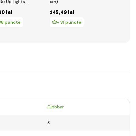
 Go Up Lights
cm)
cm)
S ( 45-51CM )
10 lei
145
,49 lei
145
,49 le
astel
38 puncte
+ 31 puncte
+ 31 pu
Globber
3