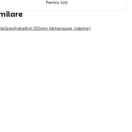
Pentru toți
imilare
mb
Gripy
Frâne
Roți 120mm (dimensiune, mărime)