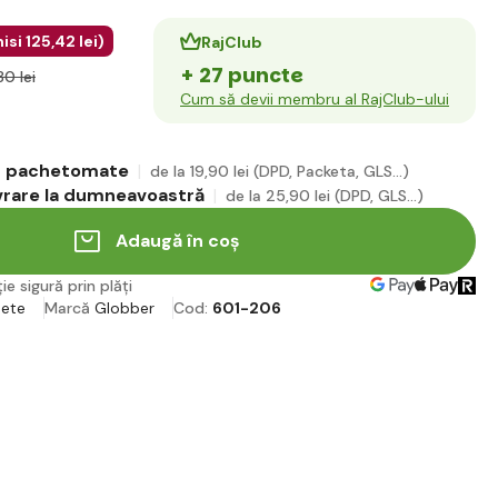
isi
125
,42 lei
)
RajClub
+ 27 puncte
80 lei
Cum să devii membru al RajClub-ului
în pachetomate
de la 19
,90 lei
(DPD, Packeta, GLS...)
ivrare la dumneavoastră
de la 25
,90 lei
(DPD, GLS...)
Adaugă în coș
ie sigură prin plăți
nete
Marcă
Globber
Cod:
601-206