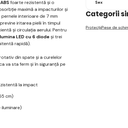
 ABS
foarte rezistentă și o
Sex
bsorbție maximă a impacturilor și
Categorii s
e pernele interioare de 7 mm
vine iritarea pielii în timpul
Protecții
Piese de schi
cientă și circulația aerului. Pentru
lumina LED cu 6 diode
și trei
itentă rapidă).
otativ din spate și a curelelor
a va sta ferm și în siguranță pe
zistentă la impact
 55 cm)
 iluminare)