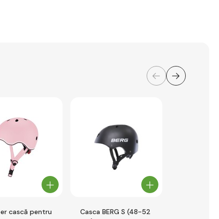
er cască pentru
Casca BERG S (48-52
Casca BERG