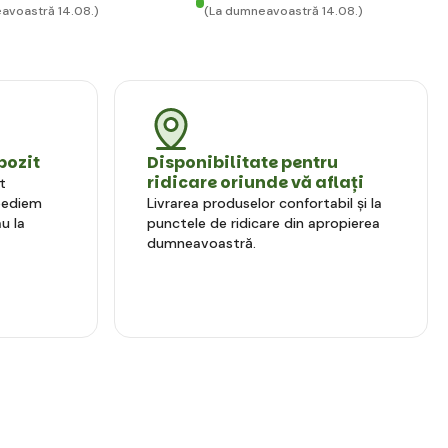
avoastră 14.08.)
(La dumneavoastră 14.08.)
pozit
Disponibilitate pentru
ridicare oriunde vă aflați
t
xpediem
Livrarea produselor confortabil și la
u la
punctele de ridicare din apropierea
dumneavoastră.