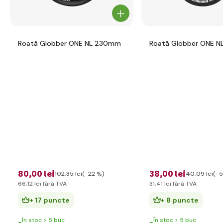
Roată Globber ONE NL 230mm
Roată Globber ONE N
80
,00 lei
38
,00 lei
102
,35 lei
(-22 %)
40
,09 lei
(-5
66
,12 lei
fără TVA
31
,41 lei
fără TVA
+ 17 puncte
+ 8 puncte
În stoc > 5 buc
În stoc > 5 buc