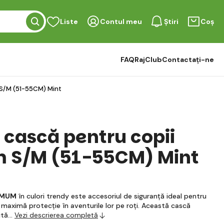
Liste
Contul meu
Știri
Coș
FAQ
RajClub
Contactați-ne
 S/M (51-55CM) Mint
 cască pentru copii
 S/M (51-55CM) Mint
IMUM
în culori trendy este accesoriul de siguranță ideal pentru
și maximă protecție în aventurile lor pe roți. Această cască
ută…
Vezi descrierea completă