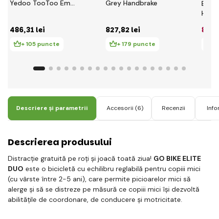
Yedoo TooToo Emoji
Grey Handbrake
BERG 
- roșu
Hand
486
,31 lei
827
,82 lei
827
,
+ 105 puncte
+ 179 puncte
+
Descriere și parametrii
Accesorii
(6)
Recenzii
Info
Descrierea produsului
Distracție gratuită pe roți și joacă toată ziua!
GO BIKE ELITE
DUO
este o bicicletă cu echilibru reglabilă pentru copiii mici
(cu vârste între 2-5 ani), care permite picioarelor mici să
alerge și să se distreze pe măsură ce copiii mici își dezvoltă
abilitățile de coordonare, de conducere și motricitate.