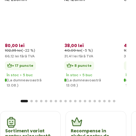
pentru
flori r
80
,00 lei
38
,00 lei
42
,59
102
,35 lei
(-22 %)
40
,09 lei
(-5 %)
102
,35 
66
,12 lei
fără TVA
31
,41 lei
fără TVA
35
,20 
+ 17 puncte
+ 8 puncte
+ 
În stoc > 5 buc
În stoc > 5 buc
În st
(La dumneavoastră
(La dumneavoastră
(La d
13.08.)
13.08.)
13.08.
Sortiment variat
Recompense în
pentru orice vârstă
clubul nostru de