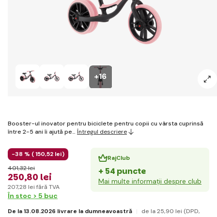
+16
Booster-ul inovator pentru biciclete pentru copii cu vârsta cuprinsă
între 2-5 ani îi ajută pe…
Întregul descriere
-38 % (
150
,52 lei
)
RajClub
401
,32 lei
+ 54 puncte
250
,80 lei
Mai multe informații despre club
207
,28 lei
fără TVA
În stoc > 5 buc
De la 13.08.2026 livrare la dumneavoastră
de la 25
,90 lei
(DPD,