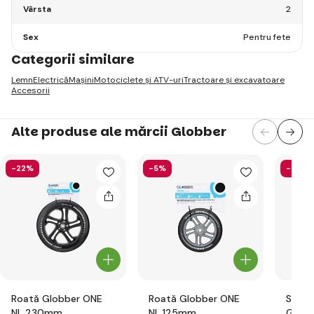
Vârsta
2
Sex
Pentru fete
Categorii similare
Lemn
Electrică
Mașini
Motociclete și ATV-uri
Tractoare și excavatoare
Accesorii
Alte produse ale mărcii Globber
-22%
-5%
-58%
Roată Globber ONE
Roată Globber ONE
Set d
NL 230mm
NL 125mm
Globb