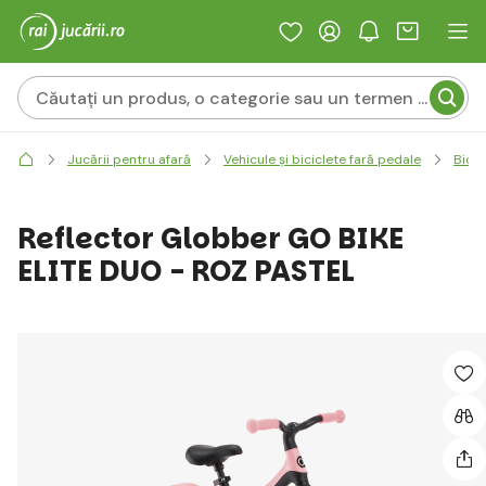
Jucării pentru afară
Vehicule și biciclete fară pedale
Bicic
Reflector Globber GO BIKE
ELITE DUO - ROZ PASTEL