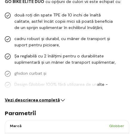
GO BIKE ELITE DUO
cu opțiuni de culori vii este echipat cu:
două roți din spate TPE de 10 inchi de înaltă
calitate, astfel încât copiii mici să poată beneficia
de un sprijin suplimentar în echilibrul învățării,
cadru robust și durabil, cu mâner de transport și
suport pentru picioare,
Șa reglabilă cu 2 înălțimi pentru o durabilitate
suplimentară și un mâner de transport suplimentar,
ghidon curbat şi
Design Globber 100% fără utilizarea de unelte -
toate acestea pentru un confort…
Vezi descrierea completă
Parametrii
Marcă
Globber