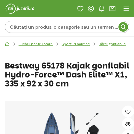
Jucării pentru afară
Sporturi nautice
Bărci gonflabile
Bestway 65178 Kajak gonflabil
Hydro-Force™ Dash Elite™ X1,
335 x 92 x 30 cm