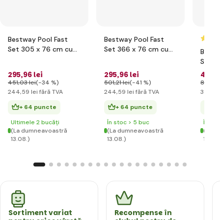
Bestway Pool Fast
Bestway Pool Fast
Set 305 x 76 cm cu
Set 366 x 76 cm cu
Bestw
filtrare
filtrare
Set 4
filtrar
295
,96 lei
295
,96 lei
431
,
451
,03 lei
(-34 %)
501
,21 lei
(-41 %)
898
,06
244
,59 lei
fără TVA
244
,59 lei
fără TVA
356
,54
+ 64 puncte
+ 64 puncte
+ 
Ultimele 2 bucăți
În stoc > 5 buc
În st
(La dumneavoastră
(La dumneavoastră
(La d
13.08.)
13.08.)
13.08.
Sortiment variat
Recompense în