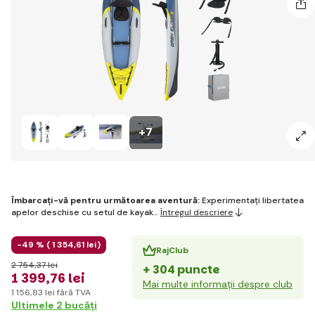
+7
Îmbarcați-vă pentru următoarea aventură:
Experimentați libertatea
apelor deschise cu setul de kayak…
Întregul descriere
-49 % (
1 354
,61 lei
)
RajClub
2 754
,37 lei
+ 304 puncte
1 399
,76 lei
Mai multe informații despre club
1 156
,83 lei
fără TVA
Ultimele 2 bucăți