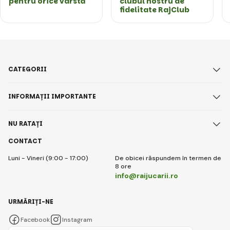
pentru orice vârstă
clubul nostru de
fidelitate RajClub
CATEGORII
INFORMAȚII IMPORTANTE
NU RATAȚI
CONTACT
Luni - Vineri (9:00 - 17:00)
De obicei răspundem în termen de
8 ore
info@raijucarii.ro
URMĂRIȚI-NE
Facebook
Instagram