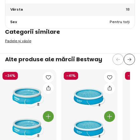
Vârsta
18
Sex
Pentru toți
Categorii similare
Padele și vâsle
Alte produse ale mărcii Bestway
-34%
-41%
-52%