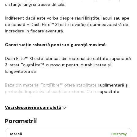
distanțe lungi și trasee dificile.
Indiferent dacă este vorba despre râuri liniștite, lacuri sau ape
de coastă – Dash Elite™ X1 este tovarășul dumneavoastră de
încredere în fiecare aventură.
Construcție robustă pentru siguranță maximă:
Dash Elite™ X1 este fabricat din material de calitate superioară,
3-strat ToughLite™, cunoscut pentru durabilitatea și
longevitatea sa.
Baza din material FortiFibre™ oferă stabilitate suplimentară și
protecție împotriva influențelor externe. Cu o capacitate
maximă de 170 kg și trei camere de…
Vezi descrierea completă
Parametrii
Marcă
Bestway