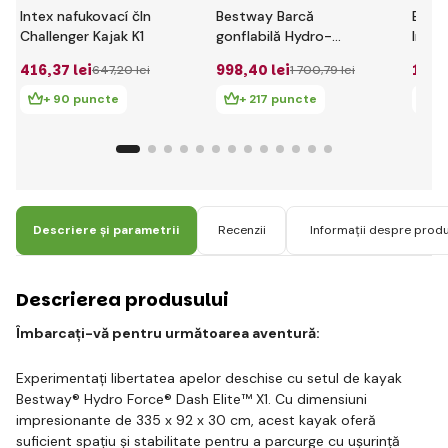
Intex nafukovací čln
Bestway Barcă
Barcă
Challenger Kajak K1
gonflabilă Hydro-
Intex
Force 3.30m x 86cm
200
416
,37 lei
998
,40 lei
100
,
647
,20 lei
1 700
,79 lei
Ventura Kayak
+ 90 puncte
+ 217 puncte
+ 
Descriere și parametrii
Recenzii
Informații despre prod
Descrierea produsului
Îmbarcați-vă pentru următoarea aventură:
Experimentați libertatea apelor deschise cu setul de kayak
Bestway® Hydro Force® Dash Elite™ X1. Cu dimensiuni
impresionante de 335 x 92 x 30 cm, acest kayak oferă
suficient spațiu și stabilitate pentru a parcurge cu ușurință