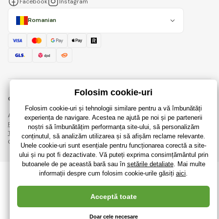
Facebook
Instagram
Romanian
© 2018 - 2026 RaiJucării.ro, Toate drepturile rezervate
Această pagină este protejată prin reCAPTCHA și se aplică
Regulile de protecție a datelor personale
companiile Google și ale lor
Termeni și condiții
.
Crearea de magazine online eficiente de la
RIESENIA