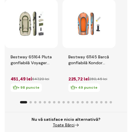
Bestway 65164 Pluta
Bestway 61145 Barcă
Be
gonflabilă Voyager
gonflabilă Kondor
Bar
X3
Elite 3000 cu
sp
2 
accesorii, 246 x 122
Mi
451
,49 lei
225
,72 lei
lei
647
,20 lei
280
,45 lei
cm
16
+ 98 puncte
+ 49 puncte
Nu vă satisface nicio alternativă?
Toate Bărci