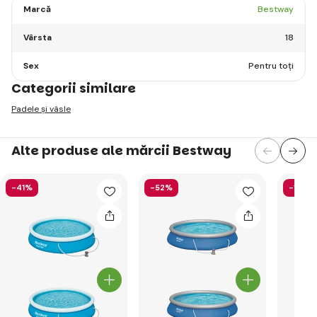
Marcă
Bestway
Vârsta
18
Sex
Pentru toți
Categorii similare
Padele și vâsle
Alte produse ale mărcii Bestway
-41%
-52%
-13%