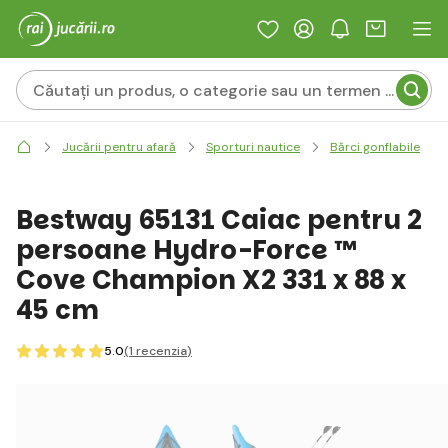
Jucării pentru afară
Sporturi nautice
Bărci gonflabile
Bestway 65131 Caiac pentru 2
persoane Hydro-Force ™
Cove Champion X2 331 x 88 x
45 cm
5.0
(1
recenzia
)