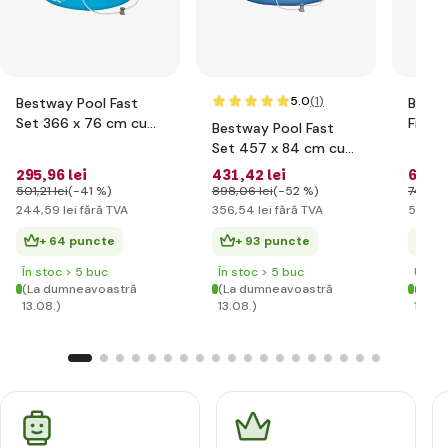
5.0
(1
)
Bestway Pool Fast
Bestw
Set 366 x 76 cm cu
Filtra
Bestway Pool Fast
filtrare
l/h
Set 457 x 84 cm cu
filtrare
295
,96 lei
431
,42 lei
652
,1
501
,21 lei
(-41 %)
898
,06 lei
(-52 %)
747
,54
244
,59 lei
fără TVA
356
,54 lei
fără TVA
538
,98
+ 64 puncte
+ 93 puncte
+ 
În stoc > 5 buc
În stoc > 5 buc
Ultim
(La dumneavoastră
(La dumneavoastră
(La d
13.08.)
13.08.)
13.08.