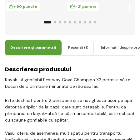
vâsl
manua
+ 90 puncte
+ 21 puncte
+
Descriere și parametrii
Recenzii
(1)
Informații despre pr
Descrierea produsului
Kayak-ul gonflabil Bestway Cove Champion X2 permite să te
bucuri de o plimbare minunată pe râu sau lac.
Este destinat pentru 2 persoane și se navighează ușor pe apă
datorită aripilor de la bază, care sunt detașabile. Pentru ca
plimbarea cu kayak-ul să fie cât mai confortabilă, este echipat
cu scaune gonflabile cu spătar.
Vasul oferă, de asemenea, mult spațiu pentru transportul
încărcăturii și poate fi umflat rapid și ușor cu pompa manuală