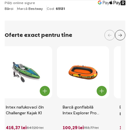
Plăți online sigure
Bărci
Marcă
Bestway
Cod:
65131
Oferte exact pentru tine
Intex nafukovací čln
Barcă gonflabilă
Best
Challenger Kajak K1
Intex Explorer Pro
gonfl
200
Elite
(barc
416
,37 lei
100
,29 lei
150
,
647
,20 lei
153
,77 lei