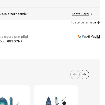
nicio alternativă?
Toate Bărci
Toate parametrii
ie sigură prin plăți
Cod:
68307NP