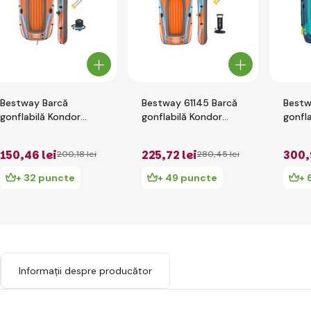
Bestway Barcă
Bestway 61145 Barcă
Bestw
gonflabilă Kondor
gonflabilă Kondor
gonfla
Elite 2000 set (barcă,
Elite 3000 cu
acceso
1 pereche de vâsle,
accesorii, 246 x 122
cm
150
,46 lei
225
,72 lei
300
,
200
,18 lei
280
,45 lei
pompă manuală),
cm
196x106 c
+ 32 puncte
+ 49 puncte
+ 
Informații despre producător