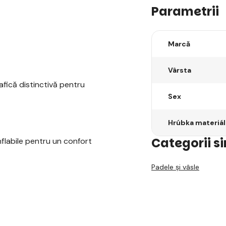
Parametrii
Marcă
Vârsta
rafică distinctivă pentru
Sex
Hrúbka materiá
Categorii s
flabile pentru un confort
Padele și vâsle