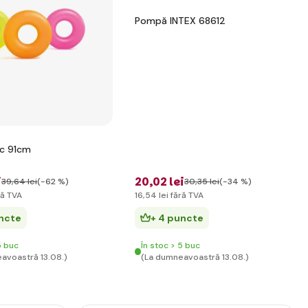
Pompă INTEX 68612
ac 91cm
i
20
,02 lei
39
,64 lei
(-62 %)
30
,35 lei
(-34 %)
ră TVA
16
,54 lei
fără TVA
uncte
+ 4 puncte
5 buc
În stoc > 5 buc
avoastră 13.08.)
(La dumneavoastră 13.08.)