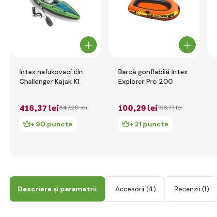
Intex nafukovací čln
Barcă gonflabilă Intex
Challenger Kajak K1
Explorer Pro 200
416
,37 lei
100
,29 lei
647
,20 lei
153
,77 lei
+ 90 puncte
+ 21 puncte
Descriere și parametrii
Accesorii
(4)
Recenzii
(1)