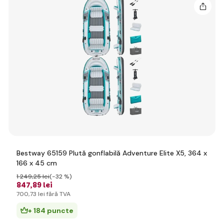
Bestway 65159 Plută gonflabilă Adventure Elite X5, 364 x
166 x 45 cm
1 249
,25 lei
(-32 %)
847
,89 lei
700
,73 lei
fără TVA
+ 184 puncte