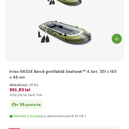
Intex 66334 Barcă gonflabilă Seahawk™ 4 Set, 351 x 145
x 48 cm
802
,23 lei
(-31 %)
551
,83 lei
456
,06 lei
fără TVA
+ 119 puncte
Ultimele 3 bucăți
(La dumneavoastră 13.08.)