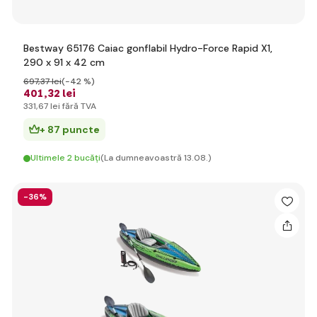
Bestway 65176 Caiac gonflabil Hydro-Force Rapid X1,
290 x 91 x 42 cm
697
,37 lei
(-42 %)
401
,32 lei
331
,67 lei
fără TVA
+ 87 puncte
Ultimele 2 bucăți
(La dumneavoastră 13.08.)
-36%