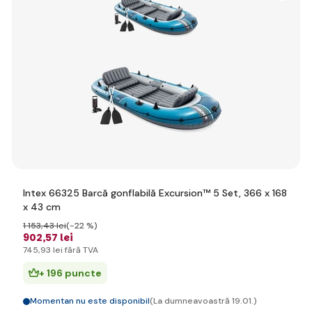
Intex 66325 Barcă gonflabilă Excursion™ 5 Set, 366 x 168
x 43 cm
1 153
,43 lei
(-22 %)
902
,57 lei
745
,93 lei
fără TVA
+ 196 puncte
Momentan nu este disponibil
(La dumneavoastră 19.01.)