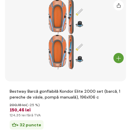
Bestway Barcă gonflabilă Kondor Elite 2000 set (barcă, 1
pereche de vâsle, pompă manuală), 196x106 c
200
,18 lei
(-25 %)
150
,46 lei
124
,35 lei
fără TVA
+ 32 puncte