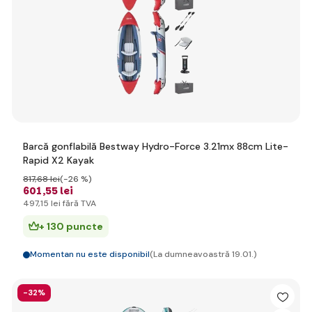
Barcă gonflabilă Bestway Hydro-Force 3.21mx 88cm Lite-
Rapid X2 Kayak
817
,68 lei
(-26 %)
601
,55 lei
497
,15 lei
fără TVA
+ 130 puncte
Momentan nu este disponibil
(La dumneavoastră 19.01.)
-32%