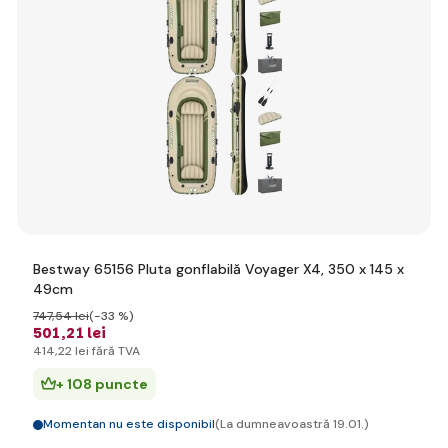
Bestway 65156 Pluta gonflabilă Voyager X4, 350 x 145 x
49cm
747
,54 lei
(-33 %)
501
,21 lei
414
,22 lei
fără TVA
+ 108 puncte
Momentan nu este disponibil
(La dumneavoastră 19.01.)