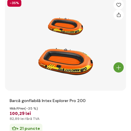
-35%
Barcă gonflabilă Intex Explorer Pro 200
153
,77 lei
(-35 %)
100
,29 lei
82
,89 lei
fără TVA
+ 21 puncte