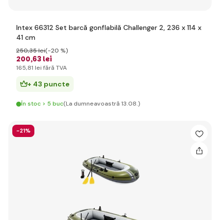
Intex 66312 Set barcă gonflabilă Challenger 2, 236 x 114 x
41 cm
250
,35 lei
(-20 %)
200
,63 lei
165
,81 lei
fără TVA
+ 43 puncte
În stoc > 5 buc
(La dumneavoastră 13.08.)
-21%