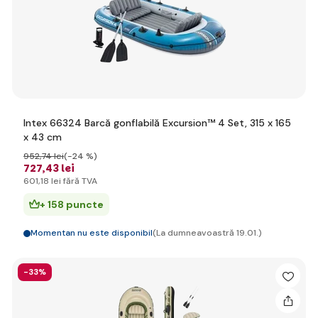
Intex 66324 Barcă gonflabilă Excursion™ 4 Set, 315 x 165
x 43 cm
952
,74 lei
(-24 %)
727
,43 lei
601
,18 lei
fără TVA
+ 158 puncte
Momentan nu este disponibil
(La dumneavoastră 19.01.)
-33%