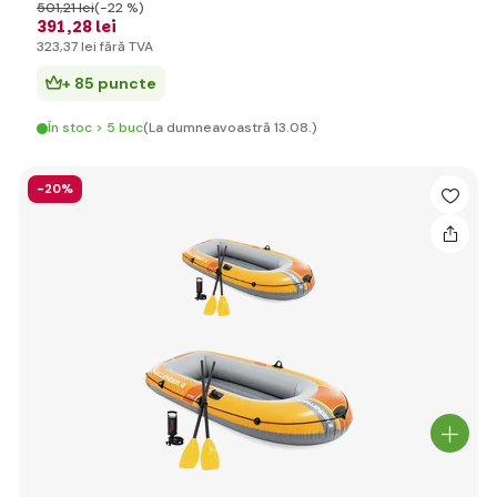
501
,21 lei
(-22 %)
391
,28 lei
323
,37 lei
fără TVA
+ 85 puncte
În stoc > 5 buc
(La dumneavoastră 13.08.)
-20%