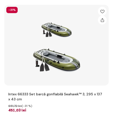
-31%
Intex 66333 Set barcă gonflabilă Seahawk™ 3, 295 x 137
x 43 cm
651
,72 lei
(-31 %)
451
,03 lei