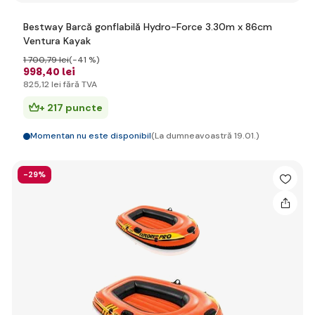
Bestway Barcă gonflabilă Hydro-Force 3.30m x 86cm
Ventura Kayak
1 700
,79 lei
(-41 %)
998
,40 lei
825
,12 lei
fără TVA
+ 217 puncte
Momentan nu este disponibil
(La dumneavoastră 19.01.)
-29%