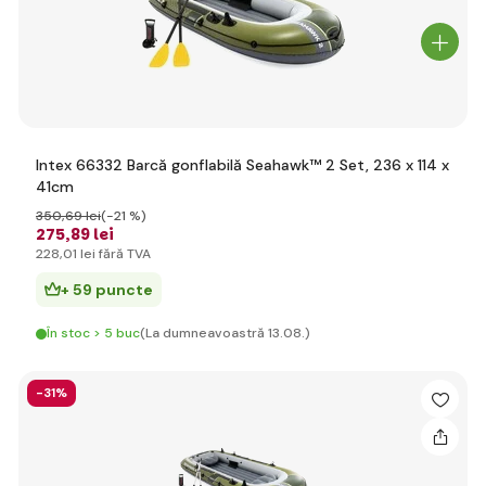
Intex 66332 Barcă gonflabilă Seahawk™ 2 Set, 236 x 114 x
41cm
350
,69 lei
(-21 %)
275
,89 lei
228
,01 lei
fără TVA
+ 59 puncte
În stoc > 5 buc
(La dumneavoastră 13.08.)
-31%