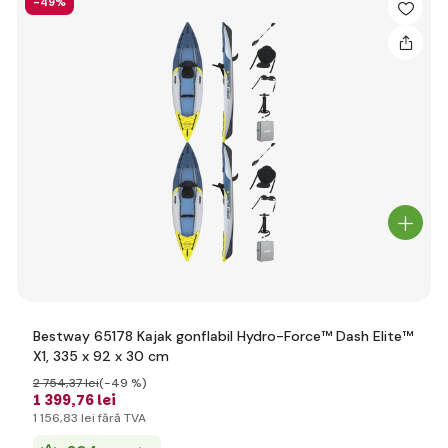
-49%
Bestway 65178 Kajak gonflabil Hydro-Force™ Dash Elite™
X1, 335 x 92 x 30 cm
2 754
,37 lei
(-49 %)
1 399
,76 lei
1 156
,83 lei
fără TVA