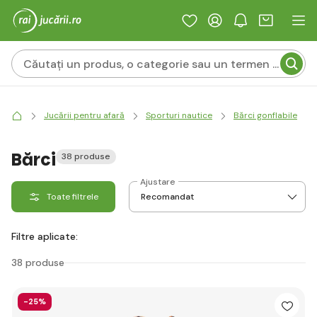
Jucării pentru afară
Sporturi nautice
Bărci gonflabile
Bărci
38 produse
Ajustare
Toate filtrele
Filtre aplicate:
38 produse
-25%