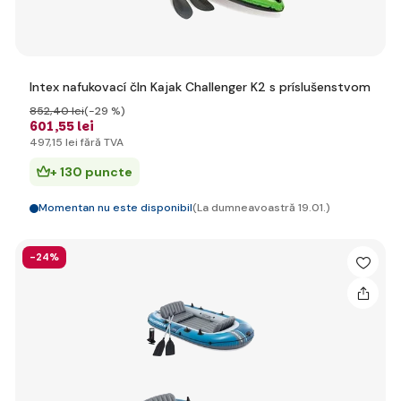
Intex nafukovací čln Kajak Challenger K2 s príslušenstvom
852
,40 lei
(-29 %)
601
,55 lei
497
,15 lei
fără TVA
+ 130 puncte
Momentan nu este disponibil
(La dumneavoastră 19.01.)
-24%