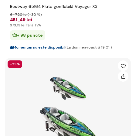
Bestway 65164 Pluta gonflabilă Voyager X3
647
,20 lei
(-30 %)
451
,49 lei
373
,13 lei
fără TVA
+ 98 puncte
Momentan nu este disponibil
(La dumneavoastră 19.01.)
-29%