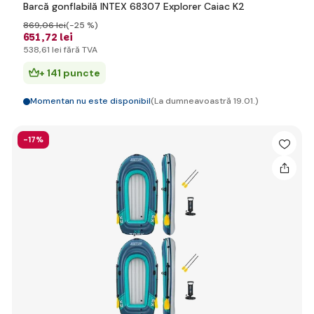
Barcă gonflabilă INTEX 68307 Explorer Caiac K2
869
,06 lei
(-25 %)
651
,72 lei
538
,61 lei
fără TVA
+ 141 puncte
Momentan nu este disponibil
(La dumneavoastră 19.01.)
-17%