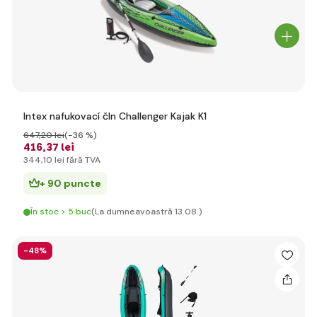
Intex nafukovací čln Challenger Kajak K1
647
,20 lei
(-36 %)
416
,37 lei
344
,10 lei
fără TVA
+ 90 puncte
În stoc > 5 buc
(La dumneavoastră 13.08.)
-48%