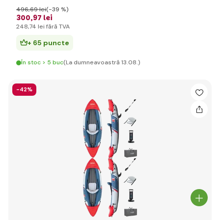
496
,69 lei
(-39 %)
300
,97 lei
248
,74 lei
fără TVA
+ 65 puncte
În stoc > 5 buc
(La dumneavoastră 13.08.)
-42%