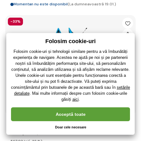
Momentan nu este disponibil
(La dumneavoastră 19.01.)
-33%
Bestway 65115 Caiac gonflabil pentru o persoană Cove
Champion X1, 275 x 81 cm