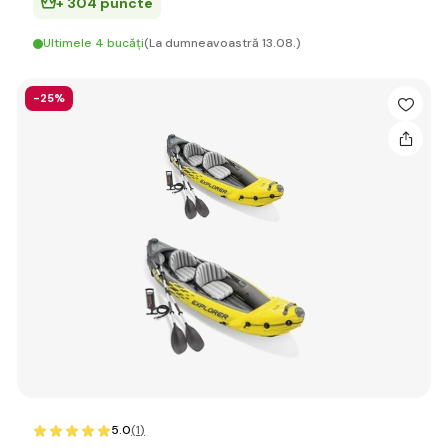
+ 304 puncte
Ultimele 4 bucăți
(La dumneavoastră 13.08.)
-25%
5.0
(1
)