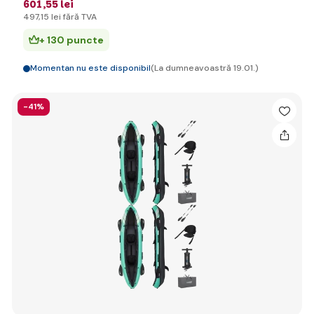
601
,55 lei
497
,15 lei
fără TVA
+ 130 puncte
Momentan nu este disponibil
(La dumneavoastră 19.01.)
-41%