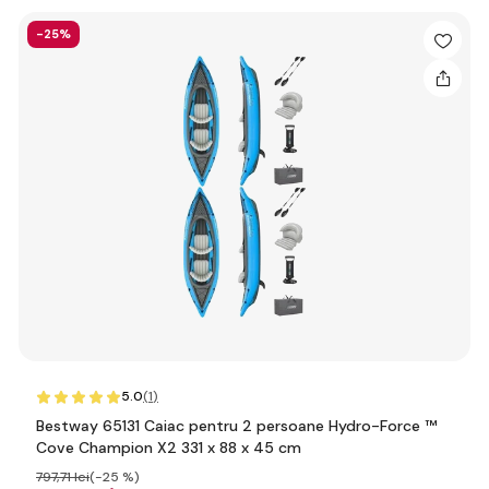
-25%
5.0
(1
)
Bestway 65131 Caiac pentru 2 persoane Hydro-Force ™
Cove Champion X2 331 x 88 x 45 cm
797
,71 lei
(-25 %)