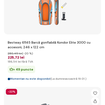
Bestway 61145 Barcă gonflabilă Kondor Elite 3000 cu
accesorii, 246 x 122 cm
280
,45 lei
(-20 %)
225
,72 lei
186
,54 lei
fără TVA
+ 49 puncte
Momentan nu este disponibil
(La dumneavoastră 19.01.)
-22%