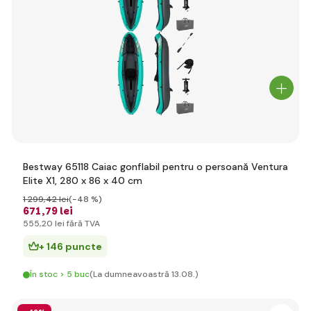
Bestway 65118 Caiac gonflabil pentru o persoană Ventura
Elite X1, 280 x 86 x 40 cm
1 299
,42 lei
(-48 %)
671
,79 lei
555
,20 lei
fără TVA
+ 146 puncte
În stoc > 5 buc
(La dumneavoastră 13.08.)