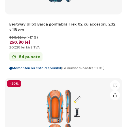
Bestway 61153 Barcă gonflabilă Trek X2 cu accesorii, 232
x 118 cm
300
,52 lei
(-17 %)
250
,80 lei
207
,28 lei
fără TVA
+ 54 puncte
Momentan nu este disponibil
(La dumneavoastră 19.01.)
-20%