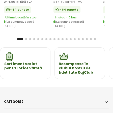
244
,59 lei
fără TVA
244
,59 lei
fără TVA
356
,54
+ 64 puncte
+ 64 puncte
+ 
Ultima bucată în stoc
În stoc > 5 buc
În st
(La dumneavoastră
(La dumneavoastră
(La d
14.08.)
14.08.)
14.08
Sortiment variat
Recompense în
pentru orice vârstă
clubul nostru de
fidelitate RajClub
CATEGORII