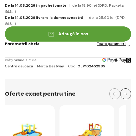
De la 14.08.2026 în pachetomate
de la 19
,90 lei
(DPD, Packeta,
GLS...)
De la 14.08.2026 livrare la dumneavoastră
de la 25
,90 lei
(DPD,
GLS...)
Adaugă în coș
Parametrii cheie
Toate parametrii
Plăți online sigure
Centre de joacă
Marcă
Bestway
Cod:
OLP102452385
Oferte exact pentru tine