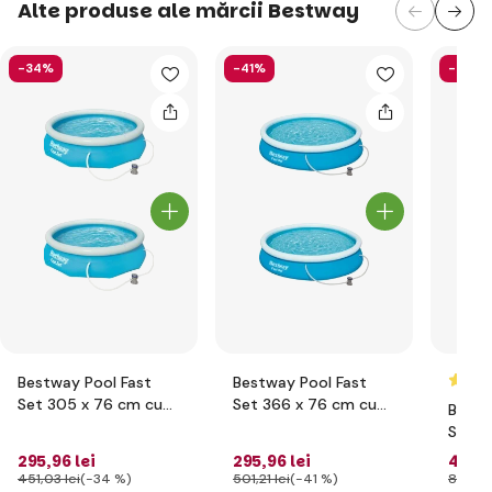
Alte produse ale mărcii Bestway
-34%
-41%
-52%
Bestway Pool Fast
Bestway Pool Fast
Set 305 x 76 cm cu
Set 366 x 76 cm cu
Bestw
filtrare
filtrare
Set 4
filtrar
295
,96 lei
295
,96 lei
431
,
451
,03 lei
(-34 %)
501
,21 lei
(-41 %)
898
,06