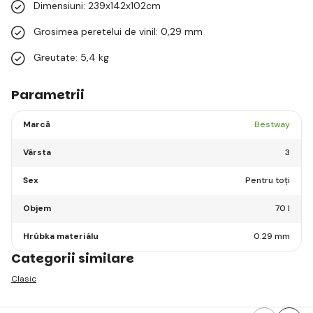
Dimensiuni: 239x142x102cm
Grosimea peretelui de vinil: 0,29 mm
Greutate: 5,4 kg
Parametrii
Marcă
Bestway
Vârsta
3
Sex
Pentru toți
Objem
70 l
Hrúbka materiálu
0.29 mm
Categorii similare
Clasic