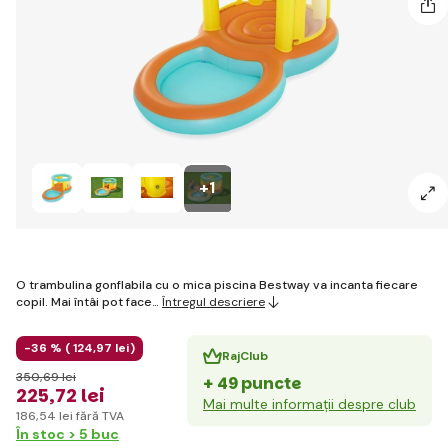
+1
O trambulina gonflabila cu o mica piscina Bestway va incanta fiecare
copil. Mai întâi pot face…
Întregul descriere
-36 % (
124
,97 lei
)
RajClub
350
,69 lei
+ 49 puncte
225
,72 lei
Mai multe informații despre club
186
,54 lei
fără TVA
În stoc > 5 buc