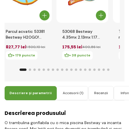
Parcul acvatic 53381
53068 Bestway
Teren
Bestway H2OGO!
4.35mx 2.13mx 1.17m
ming
3.65mx 3.40mx
Centrul de joc Lil
827
,77 lei
175
,55 lei
105
,
1 500
,10 lei
400
,86 lei
1.52m Beach Bounce
'Champ
+ 179 puncte
+ 38 puncte
+
Descriere și parametrii
Accesorii
(1)
Recenzii
Info
Descrierea produsului
O trambulina gonflabila cu o mica piscina Bestway va incanta
fiecare copil. Mai întâi pot face drumeții pe trambulină și apoi