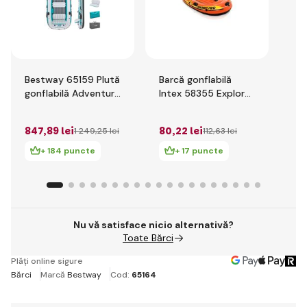
Bestway 65159 Plută
Barcă gonflabilă
Be
gonflabilă Adventure
Intex 58355 Explorer
Bar
Elite X5, 364 x 166 x
Pro 100
Hy
1 
45 cm
Ran
847
,89 lei
80
,22 lei
lei
1 249
,25 lei
112
,63 lei
29
+ 184 puncte
+ 17 puncte
Nu vă satisface nicio alternativă?
Toate Bărci
Plăți online sigure
Bărci
Marcă
Bestway
Cod:
65164