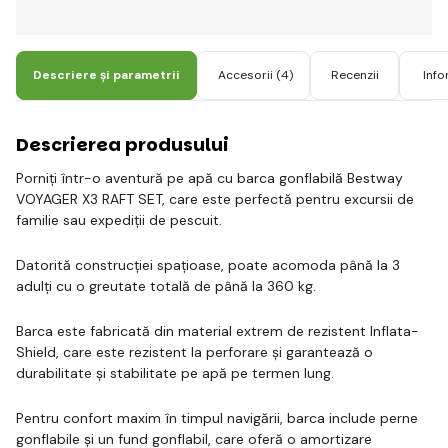
Descriere și parametrii
Accesorii
(4)
Recenzii
Info
Descrierea produsului
Porniți într-o aventură pe apă cu barca gonflabilă Bestway
VOYAGER X3 RAFT SET, care este perfectă pentru excursii de
familie sau expediții de pescuit.
Datorită construcției spațioase, poate acomoda până la 3
adulți cu o greutate totală de până la 360 kg.
Barca este fabricată din material extrem de rezistent Inflata-
Shield, care este rezistent la perforare și garantează o
durabilitate și stabilitate pe apă pe termen lung.
Pentru confort maxim în timpul navigării, barca include perne
gonflabile și un fund gonflabil, care oferă o amortizare