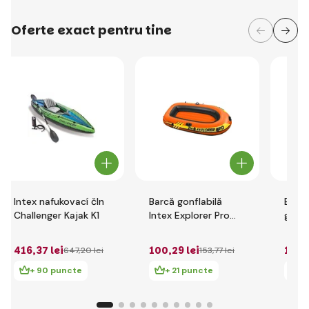
Oferte exact pentru tine
Intex nafukovací čln
Barcă gonflabilă
Best
Challenger Kajak K1
Intex Explorer Pro
gonfl
200
Elite
(barc
416
,37 lei
100
,29 lei
150
,
647
,20 lei
153
,77 lei
vâsl
manua
+ 90 puncte
+ 21 puncte
+