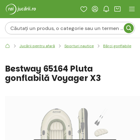
Jucării pentru afară
Sporturi nautice
Bărci gonflabile
Bestway 65164 Pluta
gonflabilă Voyager X3