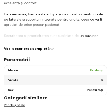
excelentă și confort.
De asemenea, barca este echipată cu suporturi pentru vâsle
pe laterale și suporturi integrate pentru undițe, ceea ce va fi
apreciat de orice pescar pasionat.
Securitatea și practicitatea sunt subliniate de un buzunar
pentru…
Vezi descrierea completă
Parametrii
Marcă
Bestway
Vârsta
6
Sex
Pentru toți
Categorii similare
Padele și vâsle