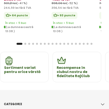
501
,21 lei
(-41 %)
898
,06 lei
(-52 %)
747
,54
244
,59 lei
fără TVA
356
,54 lei
fără TVA
538
,98
+ 64 puncte
+ 93 puncte
+ 
În stoc > 5 buc
În stoc > 5 buc
Ultim
(La dumneavoastră
(La dumneavoastră
(La d
13.08.)
13.08.)
13.08.
Sortiment variat
Recompense în
pentru orice vârstă
clubul nostru de
fidelitate RajClub
CATEGORII