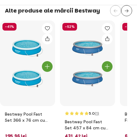
Alte produse ale mărcii Bestway
-41%
-52%
-13%
5.0
(1
)
Bestway Pool Fast
Bestw
Set 366 x 76 cm cu
Filtra
Bestway Pool Fast
filtrare
l/h
Set 457 x 84 cm cu
filtrare
295
,96 lei
431
,42 lei
652
,1