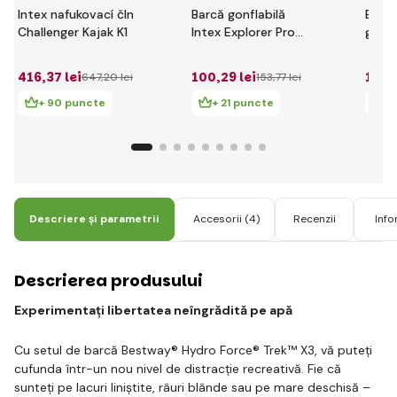
Intex nafukovací čln
Barcă gonflabilă
Best
Challenger Kajak K1
Intex Explorer Pro
gonfl
200
Elite
(barc
416
,37 lei
100
,29 lei
150
,
647
,20 lei
153
,77 lei
vâsl
manua
+ 90 puncte
+ 21 puncte
+
Descriere și parametrii
Accesorii
(4)
Recenzii
Info
Descrierea produsului
Experimentați libertatea neîngrădită pe apă
Cu setul de barcă Bestway® Hydro Force® Trek™ X3, vă puteți
cufunda într-un nou nivel de distracție recreativă. Fie că
sunteți pe lacuri liniștite, râuri blânde sau pe mare deschisă –