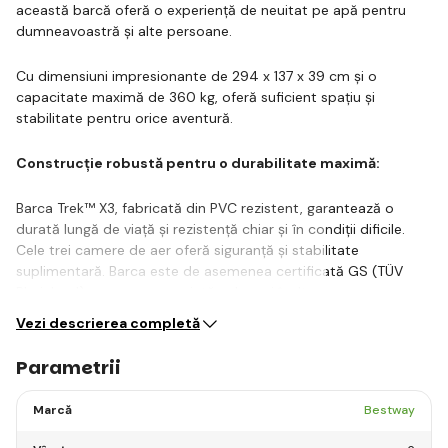
această barcă oferă o experiență de neuitat pe apă pentru
dumneavoastră și alte persoane.
Cu dimensiuni impresionante de 294 x 137 x 39 cm și o
capacitate maximă de 360 kg, oferă suficient spațiu și
stabilitate pentru orice aventură.
Construcție robustă pentru o durabilitate maximă:
Barca Trek™ X3, fabricată din PVC rezistent, garantează o
durată lungă de viață și rezistență chiar și în condiții dificile.
Cele trei camere de aer oferă siguranță și stabilitate
suplimentară. Barca este de asemenea certificată GS (TÜV
Rheinland), ceea ce reprezintă cele mai înalte…
Vezi descrierea completă
Parametrii
Marcă
Bestway