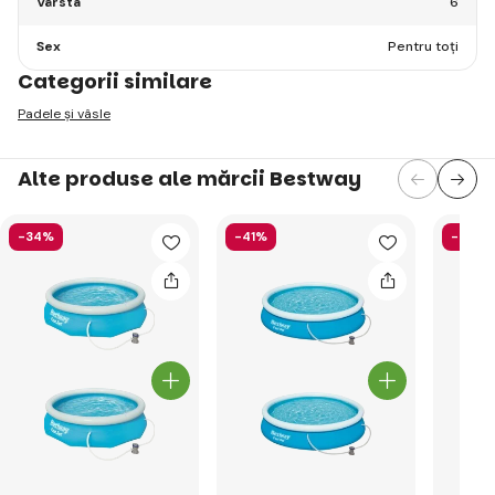
Vârsta
6
Sex
Pentru toți
Categorii similare
Padele și vâsle
Alte produse ale mărcii Bestway
-34%
-41%
-52%