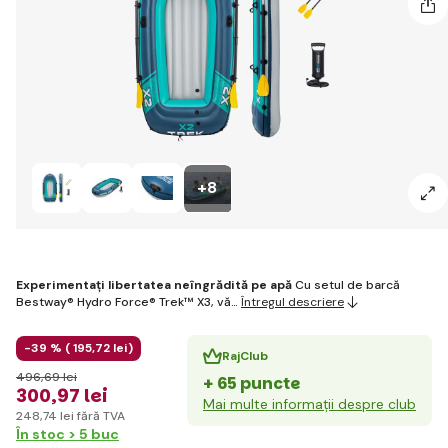
+8
Experimentați libertatea neîngrădită pe apă
Cu setul de barcă
Bestway® Hydro Force® Trek™ X3, vă…
Întregul descriere
-39 % (
195
,72 lei
)
RajClub
496
,69 lei
+ 65 puncte
300
,97 lei
Mai multe informații despre club
248
,74 lei
fără TVA
În stoc > 5 buc