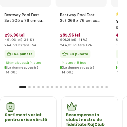
Bestway Pool Fast
Bestway Pool Fast
Set 305 x 76 cm cu
Set 366 x 76 cm cu
Bestw
filtrare
filtrare
Set 4
filtrar
295
,96 lei
295
,96 lei
431
,
451
,03 lei
(-34 %)
501
,21 lei
(-41 %)
898
,06
244
,59 lei
fără TVA
244
,59 lei
fără TVA
356
,54
+ 64 puncte
+ 64 puncte
+ 
Ultima bucată în stoc
În stoc > 5 buc
În st
(La dumneavoastră
(La dumneavoastră
(La d
14.08.)
14.08.)
14.08
Sortiment variat
Recompense în
pentru orice vârstă
clubul nostru de
fidelitate RajClub