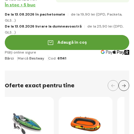
În stoc > 5 buc
De la 13.08.2026 în pachetomate
de la 19
,90 lei
(DPD, Packeta,
GLS...)
De la 13.08.2026 livrare la dumneavoastră
de la 25
,90 lei
(DPD,
GLS...)
Adaugă în coș
Plăți online sigure
Bărci
Marcă
Bestway
Cod:
61141
Oferte exact pentru tine