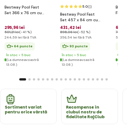
5.0
(1
)
Bestway Pool Fast
Bestw
Set 366 x 76 cm cu
Filtra
Bestway Pool Fast
filtrare
l/h
Set 457 x 84 cm cu
filtrare
295
,96 lei
431
,42 lei
652
,1
501
,21 lei
(-41 %)
898
,06 lei
(-52 %)
747
,54
244
,59 lei
fără TVA
356
,54 lei
fără TVA
538
,98
+ 64 puncte
+ 93 puncte
+ 
În stoc > 5 buc
În stoc > 5 buc
Ultim
(La dumneavoastră
(La dumneavoastră
(La d
13.08.)
13.08.)
13.08.
Sortiment variat
Recompense în
pentru orice vârstă
clubul nostru de
fidelitate RajClub