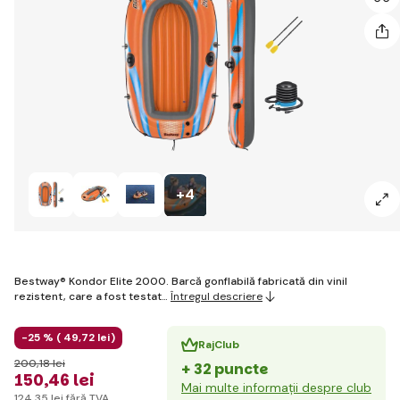
+4
Bestway® Kondor Elite 2000. Barcă gonflabilă fabricată din vinil
rezistent, care a fost testat…
Întregul descriere
-25 % (
49
,72 lei
)
RajClub
200
,18 lei
+ 32 puncte
150
,46 lei
Mai multe informații despre club
124
,35 lei
fără TVA