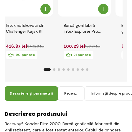
Intex nafukovací čln
Barcă gonflabilă
Best
Challenger Kajak K1
Intex Explorer Pro
gonfl
200
acces
cm
416
,37 lei
100
,29 lei
300
,
647
,20 lei
153
,77 lei
+ 90 puncte
+ 21 puncte
+
Descriere și parametrii
Recenzii
Informații despre prod
Descrierea produsului
Bestway® Kondor Elite 2000. Barcă gonflabilă fabricată din
vinil rezistent, care a fost testat anterior. Cablul de prindere