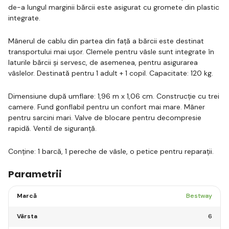
de-a lungul marginii bărcii este asigurat cu gromete din plastic
integrate.
Mânerul de cablu din partea din față a bărcii este destinat
transportului mai ușor. Clemele pentru vâsle sunt integrate în
laturile bărcii și servesc, de asemenea, pentru asigurarea
vâslelor. Destinată pentru 1 adult + 1 copil. Capacitate: 120 kg.
Dimensiune după umflare: 1,96 m x 1,06 cm. Construcție cu trei
camere. Fund gonflabil pentru un confort mai mare. Mâner
pentru sarcini mari. Valve de blocare pentru decompresie
rapidă. Ventil de siguranță.
Conține: 1 barcă, 1 pereche de vâsle, o petice pentru reparații.
Parametrii
Marcă
Bestway
Vârsta
6