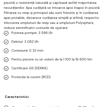
piscină o rezistență naturală și captează astfel majoritatea
necurățenilor. Apa curățată se întoarce apoi înapoi în piscină.
Filtrarea cu nisip și principiul său sunt folosite și în curățarea
apei potabile, deoarece curățarea simplă și ieftină, respectiv
înlocuirea umpluturii de nisip sau a umpluturii Polysphere,
reduce semnificativ costurile de operare.
Puterea pompei: 3 596 l/h
Debitul: 2 082 l/h
Conexiune O 32 mm
Pentru piscine cu un volum de la 1 100 la 16 600 litri
Certificare GS (DEKRA)
Protecție la curent (RCD)
Caracteristici
: