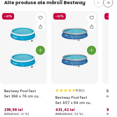
Alte produse ale mărcii Bestway
-41%
-52%
-15%
5.0
(1
)
Bestway Pool Fast
Bestw
Set 366 x 76 cm cu
nisip 
Bestway Pool Fast
filtrare
Set 457 x 84 cm cu
filtrare
295
,96 lei
431
,42 lei
852
,
501
,21 lei
(-41 %)
898
,06 lei
(-52 %)
998
,4