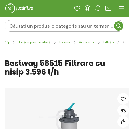
Bes
Jucării pentru afară
Bazine
Accesorii
Filtrări
Bestway 58515 Filtrare cu
nisip 3.596 l/h