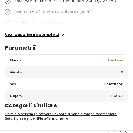
Rezervor de filtrare rezistent la coroziune (O 27 cm)
Vana cu 6 căi pentru o utilizare ușoară
Prefiltru cu sit detașabil…
Vezi descrierea completă
Parametrii
Marcă
Bestway
Vârsta
6
Sex
Pentru toți
Objem
16600 l
Categorii similare
Chimia piscinei
Aspiratoare
Covoare și saltele
Pompe
Pânze solare
Seturi, plase și perii
Plute
Termometre