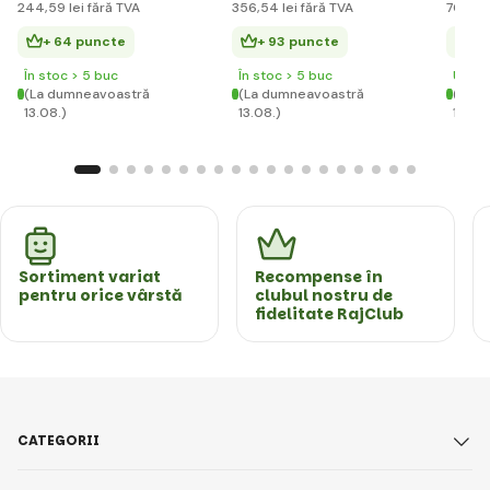
244
,59 lei
fără TVA
356
,54 lei
fără TVA
704
,46
+ 64 puncte
+ 93 puncte
+ 
În stoc > 5 buc
În stoc > 5 buc
Ultim
(La dumneavoastră
(La dumneavoastră
(La d
13.08.)
13.08.)
13.08.
Sortiment variat
Recompense în
pentru orice vârstă
clubul nostru de
fidelitate RajClub
CATEGORII