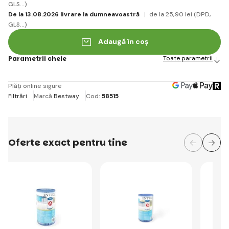
GLS...)
De la 13.08.2026 livrare la dumneavoastră
de la 25
,90 lei
(DPD,
GLS...)
Adaugă în coș
Parametrii cheie
Toate parametrii
Plăți online sigure
Filtrări
Marcă
Bestway
Cod:
58515
Oferte exact pentru tine