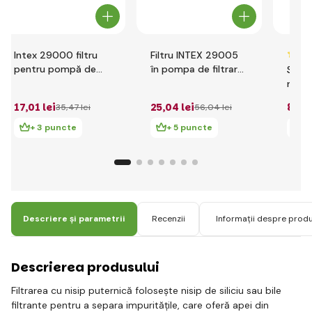
Intex 29000 filtru
Filtru INTEX 29005
pentru pompă de
în pompa de filtrare
Siste
filtrare
B
nisi
Cryst
17
,01 lei
25
,04 lei
852
,
35
,47 lei
56
,04 lei
+ 3 puncte
+ 5 puncte
+ 
Descriere și parametrii
Recenzii
Informații despre prod
Descrierea produsului
Filtrarea cu nisip puternică folosește nisip de siliciu sau bile
filtrante pentru a separa impuritățile, care oferă apei din