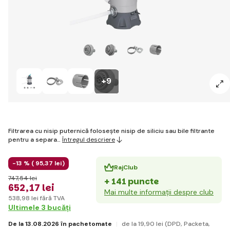
+9
Filtrarea cu nisip puternică folosește nisip de siliciu sau bile filtrante
pentru a separa…
Întregul descriere
-13 % (
95
,37 lei
)
RajClub
747
,54 lei
+ 141 puncte
652
,17 lei
Mai multe informații despre club
538
,98 lei
fără TVA
Ultimele 3 bucăți
De la 13.08.2026 în pachetomate
de la 19
,90 lei
(DPD, Packeta,