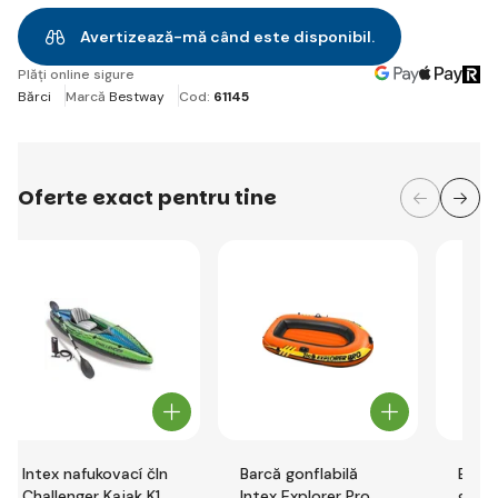
Avertizează-mă când este disponibil.
Plăți online sigure
Bărci
Marcă
Bestway
Cod:
61145
Oferte exact pentru tine
Intex nafukovací čln
Barcă gonflabilă
Best
Challenger Kajak K1
Intex Explorer Pro
gonfl