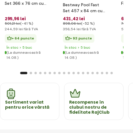
Set 366 x 76 cm cu
Filtra
Bestway Pool Fast
filtrare
l/h
Set 457 x 84 cm cu
filtrare
295
,96 lei
431
,42 lei
652
,1
501
,21 lei
(-41 %)
898
,06 lei
(-52 %)
747
,54
244
,59 lei
fără TVA
356
,54 lei
fără TVA
538
,98
+ 64 puncte
+ 93 puncte
+ 
În stoc > 5 buc
În stoc > 5 buc
Ultim
(La dumneavoastră
(La dumneavoastră
(La d
14.08.)
14.08.)
14.08
Sortiment variat
Recompense în
pentru orice vârstă
clubul nostru de
fidelitate RajClub