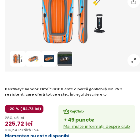
+7
Bestway® Kondor Elite™ 3000
este o barcă gonflabilă din
PVC
rezistent
, care oferă tot ce este…
Întregul descriere
-20 % (
54
,73 lei
)
RajClub
280
,45 lei
+ 49 puncte
225
,72 lei
Mai multe informații despre club
186
,54 lei
fără TVA
Momentan nu este disponibil