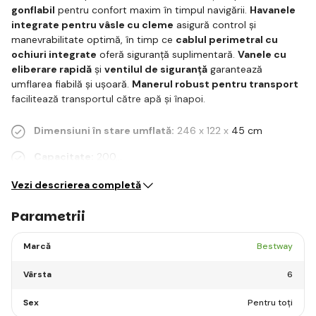
gonflabil
pentru confort maxim în timpul navigării.
Havanele
integrate pentru vâsle cu cleme
asigură control și
manevrabilitate optimă, în timp ce
cablul perimetral cu
ochiuri integrate
oferă siguranță suplimentară.
Vanele cu
eliberare rapidă
și
ventilul de siguranță
garantează
umflarea fiabilă și ușoară.
Manerul robust pentru transport
facilitează transportul către apă și înapoi.
Dimensiuni în stare umflată:
246 x 122 x 45 cm
Capacitate:
200…
Vezi descrierea completă
Parametrii
Marcă
Bestway
Vârsta
6
Sex
Pentru toți