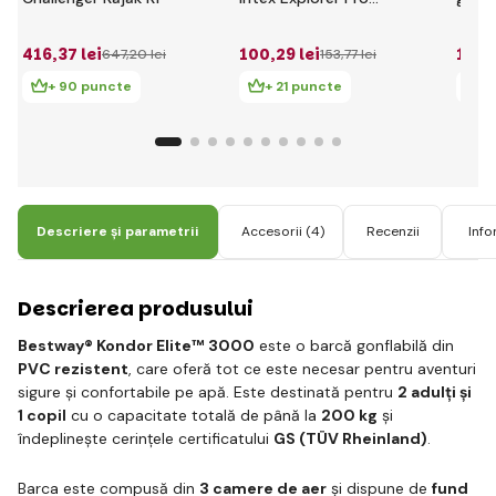
200
Elite
(barc
416
,37 lei
100
,29 lei
150
,
647
,20 lei
153
,77 lei
vâsl
manua
+ 90 puncte
+ 21 puncte
+
Descriere și parametrii
Accesorii
(4)
Recenzii
Info
Descrierea produsului
Bestway® Kondor Elite™ 3000
este o barcă gonflabilă din
PVC rezistent
, care oferă tot ce este necesar pentru aventuri
sigure și confortabile pe apă. Este destinată pentru
2 adulți și
1 copil
cu o capacitate totală de până la
200 kg
și
îndeplinește cerințele certificatului
GS (TÜV Rheinland)
.
Barca este compusă din
3 camere de aer
și dispune de
fund