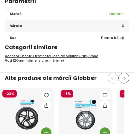
Parametrii
Marcă
Globber
Vârsta
6
Sex
Pentru băieți
Categorii similare
Accesorii pentru trotinete
Piese de schimb
Gripy
Frâne
Roți 120mm (dimensiune, mărime)
Alte produse ale mărcii Globber
-22%
-5%
-58%