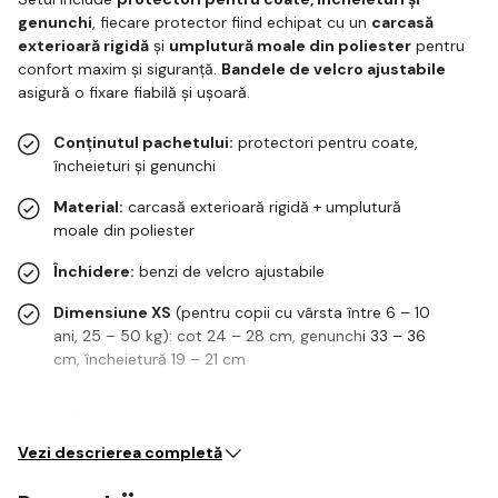
genunchi
, fiecare protector fiind echipat cu un
carcasă
exterioară rigidă
și
umplutură moale din poliester
pentru
confort maxim și siguranță.
Bandele de velcro ajustabile
asigură o fixare fiabilă și ușoară.
Conținutul pachetului:
protectori pentru coate,
încheieturi și genunchi
Material:
carcasă exterioară rigidă + umplutură
moale din poliester
Închidere:
benzi de velcro ajustabile
Dimensiune XS
(pentru copii cu vârsta între 6 – 10
ani, 25 – 50 kg): cot 24 – 28 cm, genunchi 33 – 36
cm, încheietură 19 – 21 cm
Vârsta 6+
Vezi descrierea completă