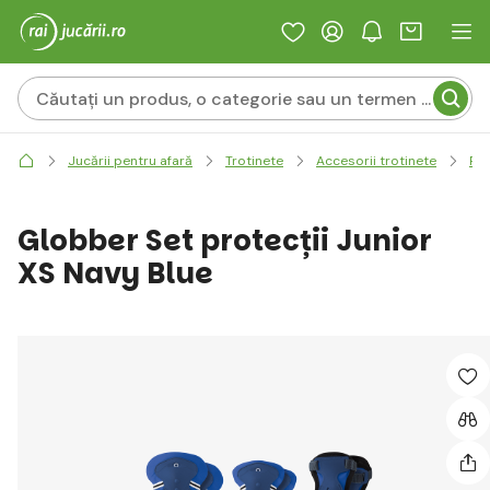
Jucării pentru afară
Trotinete
Accesorii trotinete
Pro
Globber Set protecții Junior
XS Navy Blue