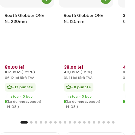
Roată Globber ONE
Roată Globber ONE
Set d
NL 230mm
NL 125mm
Globb
pentru
flori r
80
,00 lei
38
,00 lei
42
,59
102
,35 lei
(-22 %)
40
,09 lei
(-5 %)
102
,35 
66
,12 lei
fără TVA
31
,41 lei
fără TVA
35
,20 
+ 17 puncte
+ 8 puncte
+ 
În stoc > 5 buc
În stoc > 5 buc
În st
(La dumneavoastră
(La dumneavoastră
(La d
14.08.)
14.08.)
14.08