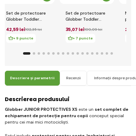
Set de protectoare
Set de protectoare
Mănuș
Globber Toddler
Globber Toddler
pentr
pentru juniori XXS -
pentru juniori XXS -
Toddl
42
,59 lei
35
,07 lei
25
,0
102
,35 lei
100
,09 lei
flori roz
racing red
+ 9 puncte
+ 7 puncte
+
Descriere și parametrii
Recenzii
Informații despre prod
Descrierea produsului
Globber JUNIOR PROTECTIVES XS
este un
set complet de
echipament de protecție pentru copii
conceput special
pentru cei mai mici motocicliști.
Setul include
protectori pentru coate, încheieturi și