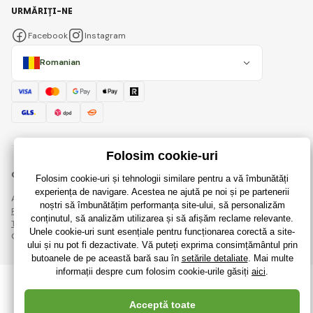
URMĂRIȚI-NE
Facebook
Instagram
Romanian
© 2018 - 2026 RaiJucării.ro, Toate drepturile rezervate
Această pagină este protejată prin reCAPTCHA și se aplică
Regulile de protecție a datelor personale
companiile Google și ale lor
Termeni și condiții
.
Crearea de magazine online eficiente de la
RIESENIA