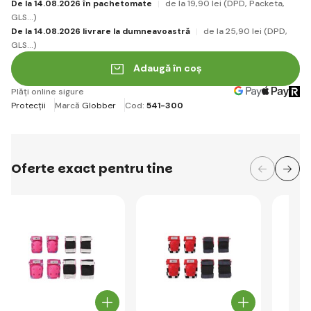
De la 14.08.2026 în pachetomate
de la 19
,90 lei
(DPD, Packeta,
GLS...)
De la 14.08.2026 livrare la dumneavoastră
de la 25
,90 lei
(DPD,
GLS...)
Adaugă în coș
Plăți online sigure
Protecții
Marcă
Globber
Cod:
541-300
Oferte exact pentru tine