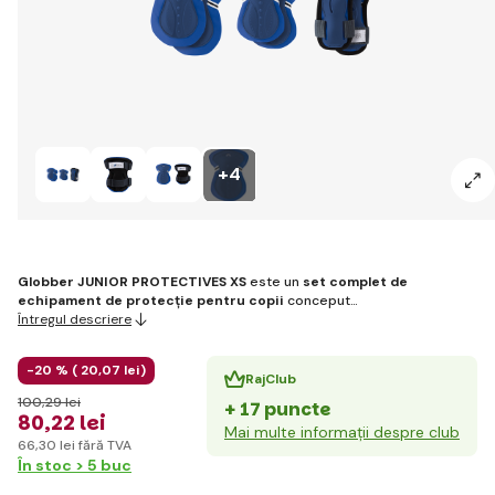
+4
Globber JUNIOR PROTECTIVES XS
este un
set complet de
echipament de protecție pentru copii
conceput…
Întregul descriere
-20 % (
20
,07 lei
)
RajClub
100
,29 lei
+ 17 puncte
80
,22 lei
Mai multe informații despre club
66
,30 lei
fără TVA
În stoc > 5 buc