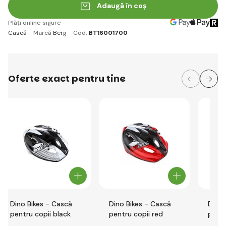
Adaugă în coș
Plăți online sigure
Cască
Marcă
Berg
Cod:
BT16001700
Oferte exact pentru tine
Dino Bikes - Cască
Dino Bikes - Cască
Dino 
pentru copii black
pentru copii red
pentr