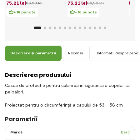
75
,21 lei
75
,21 lei
80
,2
86
,90 lei
86
,90 lei
+ 16 puncte
+ 16 puncte
+ 
Descriere și parametrii
Recenzii
Informații despre prod
Descrierea produsului
Casca de protectie pentru calarirea in siguranta a copiilor tai
pe balori.
Proiectat pentru o circumferință a capului de 53 - 58 cm
Parametrii
Marcă
Berg