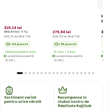
foarte rezistentă 270
cm
BERG 
BFR
319
,14 lei
275
,94 lei
3 787
359
,47 lei
(-11 %)
263
,75 lei
fără TVA
228
,05 lei
fără TVA
3 130
,
+ 69 puncte
+ 59 puncte
+ 
Ultima bucată în stoc
În stoc > 5 buc
Ultim
(La dumneavoastră
(La dumneavoastră
(La d
12.08.)
12.08.)
12.08.
Sortiment variat
Recompense în
pentru orice vârstă
clubul nostru de
fidelitate RajClub