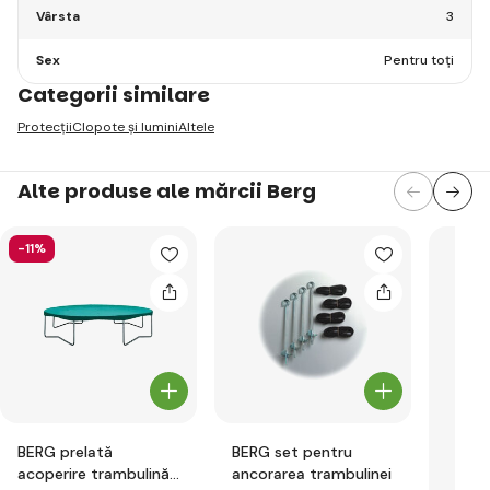
Vârsta
3
Sex
Pentru toți
Categorii similare
Protecții
Clopote și lumini
Altele
Alte produse ale mărcii Berg
-11%
BERG prelată
BERG set pentru
acoperire trambulină
ancorarea trambulinei