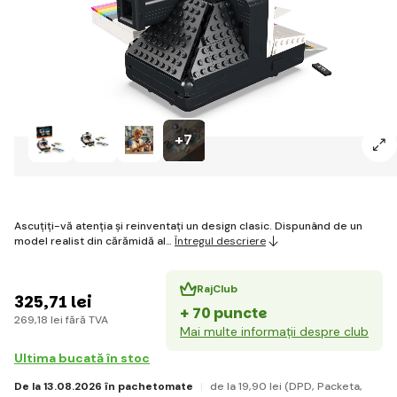
+7
Ascuțiți-vă atenția și reinventați un design clasic. Dispunând de un
model realist din cărămidă al…
Întregul descriere
RajClub
325
,71 lei
+ 70 puncte
269
,18 lei
fără TVA
Mai multe informații despre club
Ultima bucată în stoc
De la 13.08.2026 în pachetomate
de la 19
,90 lei
(DPD, Packeta,