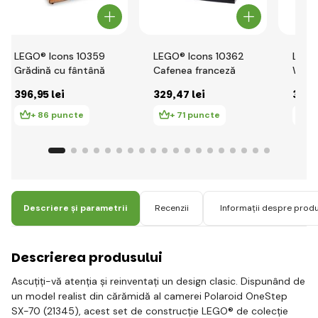
LEGO® Icons 10359
LEGO® Icons 10362
LEGO
Grădină cu fântână
Cafenea franceză
Willi
FW14B
396
,95 lei
329
,47 lei
326
,
Manse
+ 86 puncte
+ 71 puncte
+
Descriere și parametrii
Recenzii
Informații despre prod
Descrierea produsului
Ascuțiți-vă atenția și reinventați un design clasic. Dispunând de
un model realist din cărămidă al camerei Polaroid OneStep
SX-70 (21345), acest set de construcție LEGO® de colecție