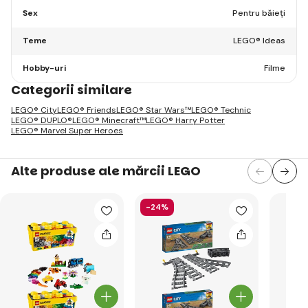
Sex
Pentru băieți
Teme
LEGO® Ideas
Hobby-uri
Filme
Categorii similare
LEGO® City
LEGO® Friends
LEGO® Star Wars™
LEGO® Technic
LEGO® DUPLO®
LEGO® Minecraft™
LEGO® Harry Potter
LEGO® Marvel Super Heroes
Alte produse ale mărcii LEGO
-24%