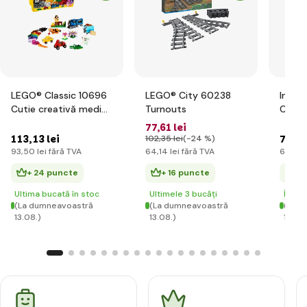
LEGO® Classic 10696
LEGO® City 60238
Inter
Cutie creativă medie
Turnouts
City 
LEGO®
77
,61 lei
113
,13 lei
76
,76
102
,35 lei
(-24 %)
93
,50 lei
fără TVA
64
,14 lei
fără TVA
63
,44 
+ 24 puncte
+ 16 puncte
+ 
Ultima bucată în stoc
Ultimele 3 bucăți
În st
(La dumneavoastră
(La dumneavoastră
(La d
13.08.)
13.08.)
13.08.