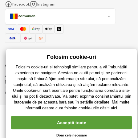
Facebook
Instagram
Romanian
© 2018 - 2026 RaiJucării.ro, Toate drepturile rezervate
Această pagină este protejată prin reCAPTCHA și se aplică
Regulile de protecție a datelor personale
companiile Google și ale lor
Termeni și condiții
.
Crearea de magazine online eficiente de la
RIESENIA