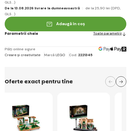
GLS...)
De la 13.08.2026 livrare la dumneavoastră
de la 25
,90 lei
(DPD,
GLS...)
Adaugă în coș
Parametrii cheie
Toate parametrii
Plăți online sigure
Creare și creativitate
Marcă
LEGO
Cod:
2221345
Oferte exact pentru tine