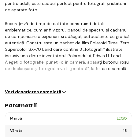
pentru adulți este cadoul perfect pentru fotografi și iubitorii
de aparate foto.
Bucurați-vă de timp de calitate construind detalii
emblematice, cum ar fi vizorul, panoul de spectru și cadranul
de compensare a expunerii și adăugați autocolante cu grafică
autentică. Construiește un pachet de film Polaroid Time-Zero
Supercolor SX-70 Land care conține 3 „fotografii” ilustrate,
inclusiv una dintre inventatorul Polaroidului, Edwin H. Land.
Alegeți o fotografie, puneți-o în cameră, apăsați butonul roșu
de declanșare și fotografia va fi „printată”, la fel ca cea reală.
În ambalaj și în aplicația LEGO Builder, veți…
Vezi descrierea completă
Parametrii
Marcă
LEGO
Vârsta
18