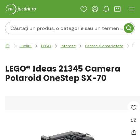
LEG
Jucării
LEGO
Interese
Creare și creativitate
LEGO® Ideas 21345 Camera
Polaroid OneStep SX-70