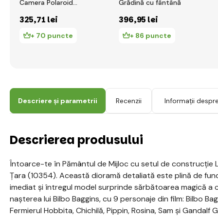
Camera Polaroid
Grădină cu fântână
OneStep SX-70
325
,71 lei
396
,95 lei
+ 70 puncte
+ 86 puncte
Descriere și parametrii
Recenzii
Informații despr
Descrierea produsului
Întoarce-te în Pământul de Mijloc cu setul de construcție 
Ţara (10354). Această dioramă detaliată este plină de funcț
imediat și întregul model surprinde sărbătoarea magică a c
nașterea lui Bilbo Baggins, cu 9 personaje din film: Bilbo B
Fermierul Hobbita, Chichilă, Pippin, Rosina, Sam și Gandalf Gr