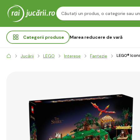
Categorii
produse
Marea reducere de vară
LEGO® Icons
Jucării
LEGO
Interese
Fantezie