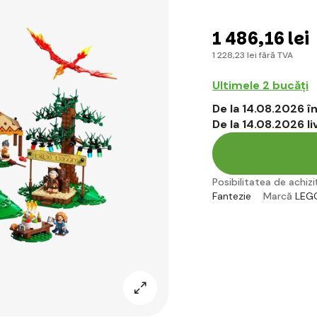
1 486
,16 lei
1 228
,23 lei
fără TVA
Ultimele 2 bucăți
De la 14.08.2026 
De la 14.08.2026 l
Posibilitatea de achiziț
Fantezie
Marcă
LEG