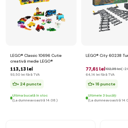
LEGO® Classic 10696 Cutie
LEGO® City 60238 Tu
creativă medie LEGO®
113
,13 lei
77
,61 lei
102
,35 lei
(-2
93
,50 lei
fără TVA
64
,14 lei
fără TVA
+ 24 puncte
+ 16 puncte
Ultima bucată în stoc
Ultimele 3 bucăți
(La dumneavoastră 14.08.)
(La dumneavoastră 14.0