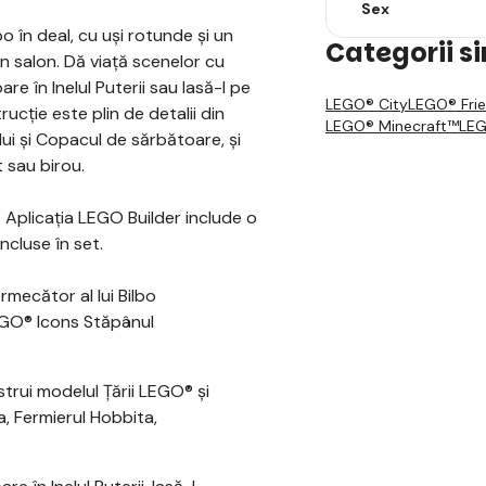
Sex
bo în deal, cu uși rotunde și un
Categorii s
un salon. Dă viață scenelor cu
re în Inelul Puterii sau lasă-l pe
LEGO® City
LEGO® Fri
ucție este plin de detalii din
LEGO® Minecraft™
LEG
nului și Copacul de sărbătoare, și
 sau birou.
 Aplicația LEGO Builder include o
ncluse în set.
rmecător al lui Bilbo
LEGO® Icons Stăpânul
trui modelul Ţării LEGO® și
a, Fermierul Hobbita,