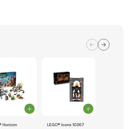
 Horizon
LEGO® Icons 10367
LEGO® Icons