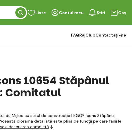
Liste
Contul meu
Știri
Coș
FAQ
RajClub
Contactați-ne
cons 10654 Stăpânul
r: Comitatul
ul de Mijloc cu setul de construcție LEGO® Icons Stăpânul
 Această dioramă detaliată este plină de funcții pe care fanii le
Vezi descrierea completă