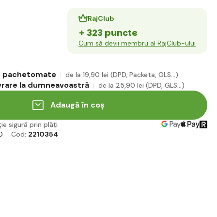
RajClub
+ 323 puncte
Cum să devii membru al RajClub-ului
în pachetomate
de la 19
,90 lei
(DPD, Packeta, GLS...)
ivrare la dumneavoastră
de la 25
,90 lei
(DPD, GLS...)
Adaugă în coș
ie sigură prin plăți
O
Cod:
2210354