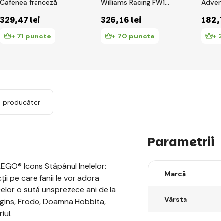
Cafenea franceză
Williams Racing FW14B
Adve
și Nigel Mansell
Aloy ș
329
,47 lei
326
,16 lei
182
,
Walke
+ 71 puncte
+ 70 puncte
+ 
e producător
Parametrii
LEGO® Icons Stăpânul Inelelor:
Marcă
ii pe care fanii le vor adora
elor o sută unsprezece ani de la
Vârsta
aggins, Frodo, Doamna Hobbita,
iul.