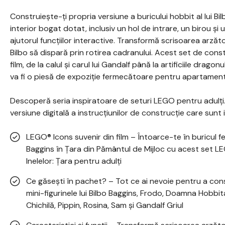
Construiește-ți propria versiune a buricului hobbit al lui Bil
interior bogat dotat, inclusiv un hol de intrare, un birou și 
ajutorul funcțiilor interactive. Transformă scrisoarea arzătoa
Bilbo să dispară prin rotirea cadranului. Acest set de constr
film, de la calul și carul lui Gandalf până la artificiile drago
va fi o piesă de expoziție fermecătoare pentru apartament
Descoperă seria inspiratoare de seturi LEGO pentru adulți.
versiune digitală a instrucțiunilor de construcție care sunt i
LEGO® Icons suvenir din film – Întoarce-te în buricul fe
Baggins în Ţara din Pământul de Mijloc cu acest set 
Inelelor: Ţara pentru adulți
Ce găsești în pachet? – Tot ce ai nevoie pentru a cons
mini-figurinele lui Bilbo Baggins, Frodo, Doamna Hobbit
Chichilă, Pippin, Rosina, Sam și Gandalf Griul