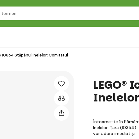
 10654 Stăpânul Inelelor: Comitatul
LEGO® I
Inelelo
Întoarce-te în Pământ
Inelelor: Ţara (10354).
vor adora imediat și…