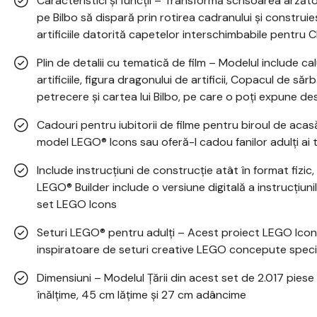
Caracteristici și funcții – Transformă scrisoarea arzătoar
pe Bilbo să dispară prin rotirea cadranului și construi
artificiile datorită capetelor interschimbabile pentru Ch
Plin de detalii cu tematică de film – Modelul include calu
artificiile, figura dragonului de artificii, Copacul de săr
petrecere și cartea lui Bilbo, pe care o poți expune de
Cadouri pentru iubitorii de filme pentru biroul de aca
model LEGO® Icons sau oferă-l cadou fanilor adulți ai tr
Include instrucțiuni de construcție atât în format fizic, 
LEGO® Builder include o versiune digitală a instrucțiuni
set LEGO Icons
Seturi LEGO® pentru adulți – Acest proiect LEGO Icons
inspiratoare de seturi creative LEGO concepute specia
Dimensiuni – Modelul Ţării din acest set de 2.017 pie
înălțime, 45 cm lățime și 27 cm adâncime