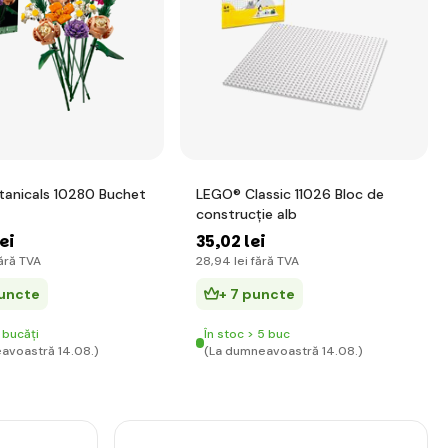
anicals 10280 Buchet
LEGO® Classic 11026 Bloc de
construcție alb
lei
35
,02 lei
ără TVA
28
,94 lei
fără TVA
puncte
+ 7 puncte
 bucăți
În stoc > 5 buc
avoastră 14.08.)
(La dumneavoastră 14.08.)