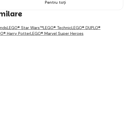
Pentru toți
imilare
ends
LEGO® Star Wars™
LEGO® Technic
LEGO® DUPLO®
O® Harry Potter
LEGO® Marvel Super Heroes