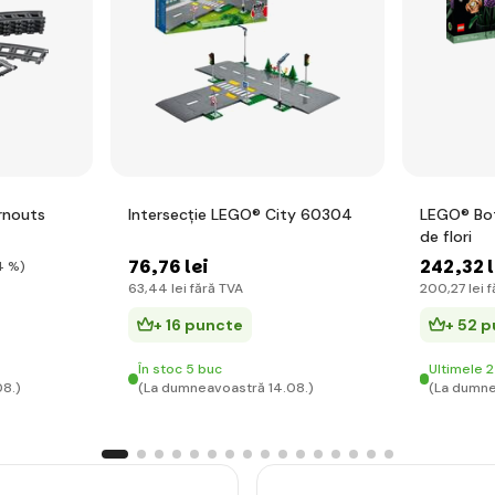
rnouts
Intersecție LEGO® City 60304
LEGO® Bot
de flori
76
,76 lei
242
,32 
4 %)
63
,44 lei
fără TVA
200
,27 lei
f
+ 16 puncte
+ 52 
În stoc 5 buc
Ultimele 2
8.)
(La dumneavoastră 14.08.)
(La dumne