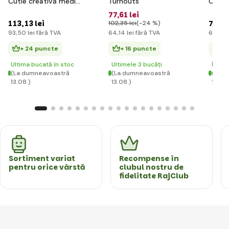
Cutie creativă medie
Turnouts
City 
LEGO®
77
,61 lei
113
,13 lei
76
,76
102
,35 lei
(-24 %)
93
,50 lei
fără TVA
64
,14 lei
fără TVA
63
,44 
+ 24 puncte
+ 16 puncte
+ 
Ultima bucată în stoc
Ultimele 3 bucăți
În st
(La dumneavoastră
(La dumneavoastră
(La d
13.08.)
13.08.)
13.08.
Sortiment variat
Recompense în
pentru orice vârstă
clubul nostru de
fidelitate RajClub