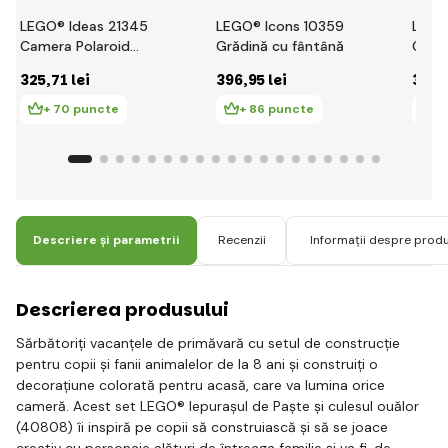
LEGO® Ideas 21345
LEGO® Icons 10359
LEGO
Camera Polaroid
Grădină cu fântână
Cafe
OneStep SX-70
325
,71 lei
396
,95 lei
329
,
+ 70 puncte
+ 86 puncte
+ 
Descriere și parametrii
Recenzii
Informații despre prod
Descrierea produsului
Sărbătoriți vacanțele de primăvară cu setul de construcție
pentru copii și fanii animalelor de la 8 ani și construiți o
decorațiune colorată pentru acasă, care va lumina orice
cameră. Acest set LEGO® Iepurașul de Paște și culesul ouălor
(40808) îi inspiră pe copii să construiască și să se joace
creativ cu personaje alături de întreaga familie și va fi, de