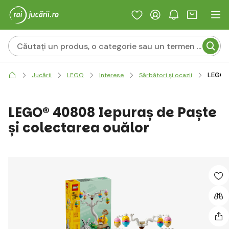
LEGO® 
Jucării
LEGO
Interese
Sărbători și ocazii
LEGO® 40808 Iepuraș de Paște
și colectarea ouălor