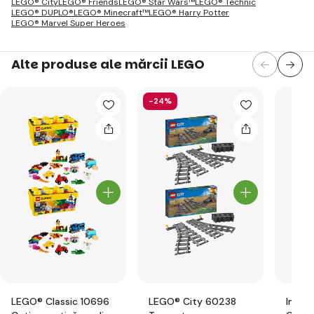
LEGO® City
LEGO® Friends
LEGO® Star Wars™
LEGO® Technic
LEGO® DUPLO®
LEGO® Minecraft™
LEGO® Harry Potter
LEGO® Marvel Super Heroes
Alte produse ale mărcii LEGO
-24%
LEGO® Classic 10696
LEGO® City 60238
Inter