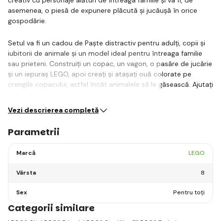
asemenea, o piesă de expunere plăcută și jucăușă în orice
gospodărie.
Setul va fi un cadou de Paște distractiv pentru adulți, copii și
iubitorii de animale și un model ideal pentru întreaga familie
sau prieteni. Construiți un copac, un vagon, o pasăre de jucărie
și un iepuraș LEGO, apoi creați și atașați ouă colorate pe
crengile copacului, astfel încât animalele să le găsească. Ajutați
puiul și iepurașul de Paște să adune ouăle cu…
Vezi descrierea completă
Parametrii
Marcă
LEGO
Vârsta
8
Sex
Pentru toți
Categorii similare