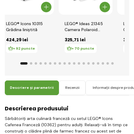
LEGO® Icons 10315
LEGO® Ideas 21345
LEGO
Grădina liniștită
Camera Polaroid
Grădi
OneStep SX-70
424
,29 lei
325
,71 lei
396
,
+ 92 puncte
+ 70 puncte
+
Descriere și parametrii
Recenzii
Informații despre prod
Descrierea produsului
Sărbătoriți arta culinară franceză cu setul LEGO® Icons
Cafenea Franceză (10362) pentru adulți. Relaxați-vă în timp ce
construiți o clădire plină de farmec francez cu acest set de