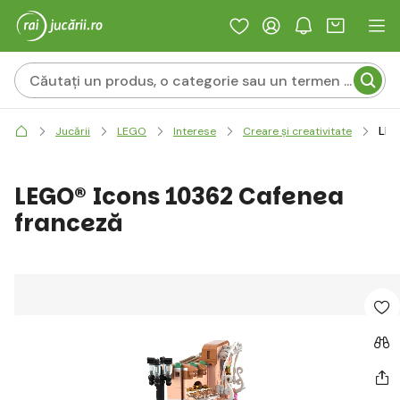
LEG
Jucării
LEGO
Interese
Creare și creativitate
LEGO® Icons 10362 Cafenea
franceză