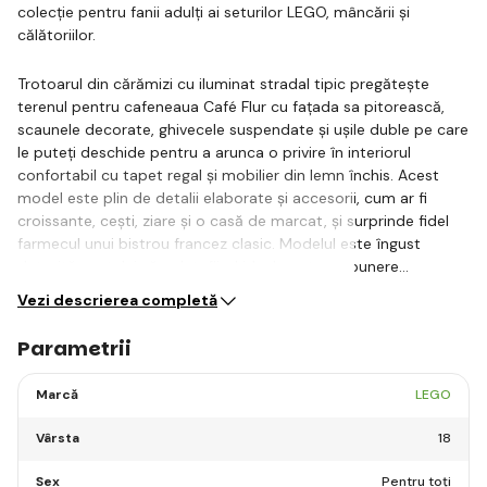
colecție pentru fanii adulți ai seturilor LEGO, mâncării și
călătoriilor.
Trotoarul din cărămizi cu iluminat stradal tipic pregătește
terenul pentru cafeneaua Café Flur cu fațada sa pitorească,
scaunele decorate, ghivecele suspendate și ușile duble pe care
le puteți deschide pentru a arunca o privire în interiorul
confortabil cu tapet regal și mobilier din lemn închis. Acest
model este plin de detalii elaborate și accesorii, cum ar fi
croissante, cești, ziare și o casă de marcat, și surprinde fidel
farmecul unui bistrou francez clasic. Modelul este îngust
datorită spatelui său plat, fiind ideal pentru expunere…
Vezi descrierea completă
Parametrii
Marcă
LEGO
Vârsta
18
Sex
Pentru toți