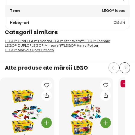
Teme
LEGO® Ideas
Hobby-uri
Clădiri
Categorii similare
LEGO® City
LEGO® Friends
LEGO® Star Wars™
LEGO® Technic
LEGO® DUPLO®
LEGO® Minecraft™
LEGO® Harry Potter
LEGO® Marvel Super Heroes
Alte produse ale mărcii LEGO
-24%