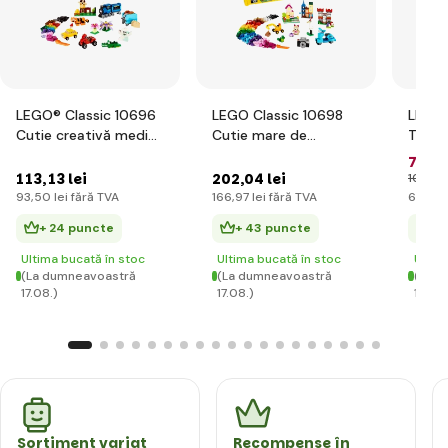
LEGO® Classic 10696
LEGO Classic 10698
LEGO®
Cutie creativă medie
Cutie mare de
Turno
LEGO®
construcție creativă
77
,61
113
,13 lei
202
,04 lei
102
,35 
93
,50 lei
fără TVA
166
,97 lei
fără TVA
64
,14 
+ 24 puncte
+ 43 puncte
+ 
Ultima bucată în stoc
Ultima bucată în stoc
Ultim
(La dumneavoastră
(La dumneavoastră
(La d
17.08.)
17.08.)
17.08.
Sortiment variat
Recompense în