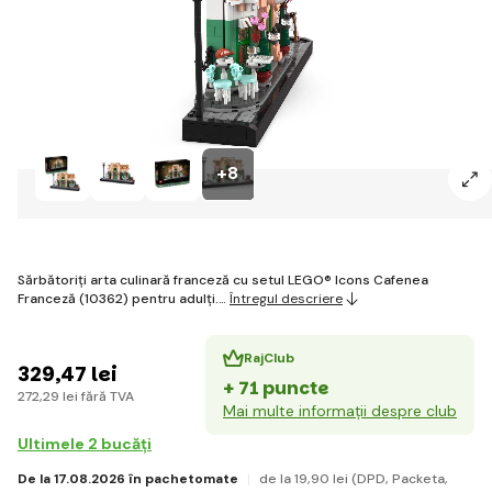
+8
Sărbătoriți arta culinară franceză cu setul LEGO® Icons Cafenea
Franceză (10362) pentru adulți.…
Întregul descriere
RajClub
329
,47 lei
+ 71 puncte
272
,29 lei
fără TVA
Mai multe informații despre club
Ultimele 2 bucăți
De la 17.08.2026 în pachetomate
de la 19
,90 lei
(DPD, Packeta,