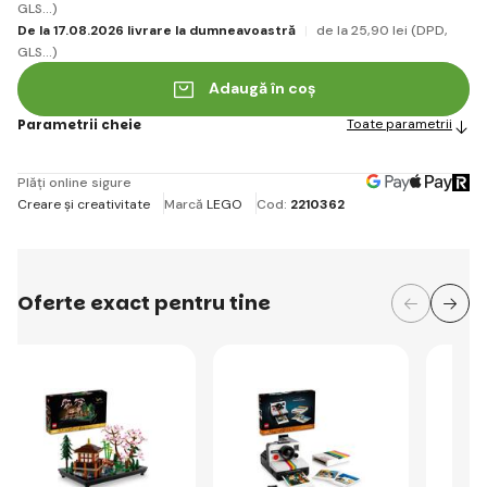
GLS...)
De la 17.08.2026 livrare la dumneavoastră
de la 25
,90 lei
(DPD,
GLS...)
Adaugă în coș
Parametrii cheie
Toate parametrii
Plăți online sigure
Creare și creativitate
Marcă
LEGO
Cod:
2210362
Oferte exact pentru tine