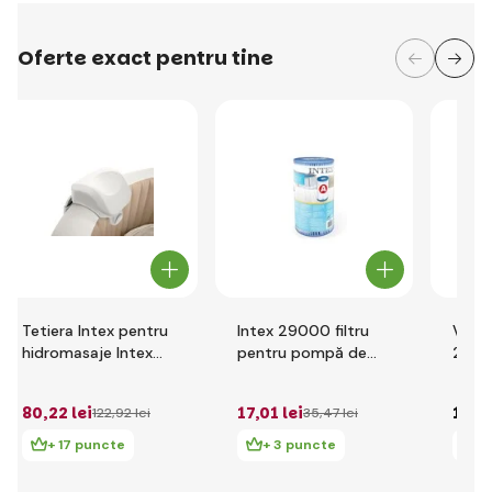
Oferte exact pentru tine
Tetiera Intex pentru
Intex 29000 filtru
Vela 
hidromasaje Intex
pentru pompă de
2801
28505
filtrare
pentr
diam
80
,22 lei
17
,01 lei
150
,
122
,92 lei
35
,47 lei
cm
+ 17 puncte
+ 3 puncte
+