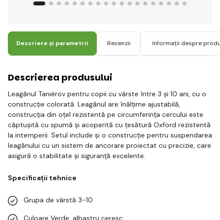
Descriere și parametrii
Recenzii
Informații despre prod
Descrierea produsului
Leagănul Taniérov pentru copii cu vârste între 3 și 10 ani, cu o
construcție colorată. Leagănul are înălțime ajustabilă,
construcția din oțel rezistentă pe circumferința cercului este
căptușită cu spumă și acoperită cu țesătură Oxford rezistentă
la intemperii. Setul include și o construcție pentru suspendarea
leagănului cu un sistem de ancorare proiectat cu precizie, care
asigură o stabilitate și siguranță excelente.
Specificații tehnice
Grupa de vârstă 3-10
Culoare Verde, albastru ceresc