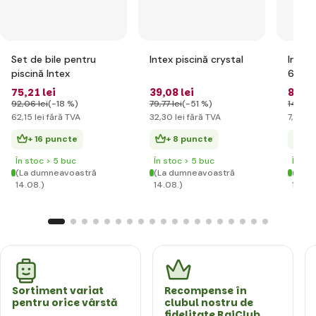
Set de bile pentru
Intex piscină crystal
Intex 
piscină Intex
61cm
75
,21 lei
39
,08 lei
8
,98 
92
,06 lei
(-18 %)
79
,77 lei
(-51 %)
14
,90 l
62
,15 lei
fără TVA
32
,30 lei
fără TVA
7
,42 le
+ 16 puncte
+ 8 puncte
+ 
În stoc > 5 buc
În stoc > 5 buc
În st
(La dumneavoastră
(La dumneavoastră
(La d
14.08.)
14.08.)
14.08
Sortiment variat
Recompense în
pentru orice vârstă
clubul nostru de
fidelitate RajClub