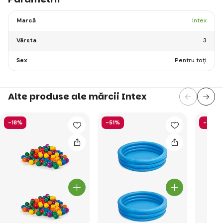
Marcă
Intex
Vârsta
3
Sex
Pentru toți
Alte produse ale mărcii Intex
-18%
-51%
-40%