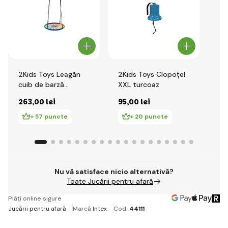
2Kids Toys Leagăn
2Kids Toys Clopoțel
2K
cuib de barză
XXL turcoaz
Urs
colorat
263
,00 lei
95
,00 lei
16
+ 57 puncte
+ 20 puncte
Nu vă satisface nicio alternativă?
Toate Jucării pentru afară
Plăți online sigure
Jucării pentru afară
Marcă
Intex
Cod:
44111