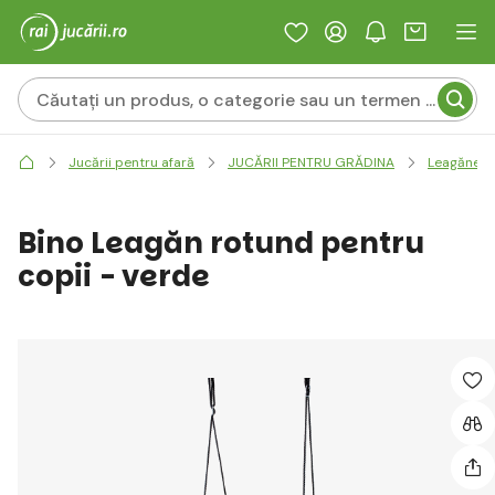
Jucării pentru afară
JUCĂRII PENTRU GRĂDINA
Leagăne ș
Bino Leagăn rotund pentru
copii - verde