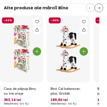
Alte produse ale mărcii Bino
-64%
-46%
-46%
Casa de păpuși Bino,
Bino Cal balansoar,
Bino 
cu trei etaje
plus, Grošák
papus
353
,14 lei
189
,80 lei
163
,2
981
,34 lei
(-64 %)
350
,69 lei
(-46 %)
300
,52