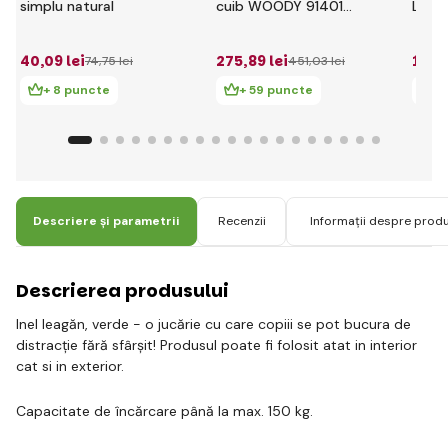
simplu natural
cuib WOODY 91401
Littl
Albastru 85 cm
albas
40
,09 lei
275
,89 lei
146
,
74
,75 lei
451
,03 lei
+ 8 puncte
+ 59 puncte
+ 
Descriere și parametrii
Recenzii
Informații despre prod
Descrierea produsului
Inel leagăn, verde - o jucărie cu care copiii se pot bucura de
distracție fără sfârșit! Produsul poate fi folosit atat in interior
cat si in exterior.
Capacitate de încărcare până la max. 150 kg.