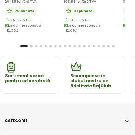
291
,85 lei
fără TVA
156
,86 lei
fără TVA
134
,95
+ 76 puncte
+ 41 puncte
+ 
În stoc > 5 buc
În stoc > 5 buc
În st
(La dumneavoastră
(La dumneavoastră
(La d
12.08.)
12.08.)
12.08.
Sortiment variat
Recompense în
pentru orice vârstă
clubul nostru de
fidelitate RajClub
CATEGORII