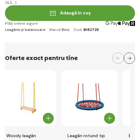
GLS...)
Adaugă în coș
Plăți online sigure
Leagăne și balansoare
Marcă
Bino
Cod:
BI82725
Oferte exact pentru tine
Woody leagăn
Leagăn rotund tip
Balan