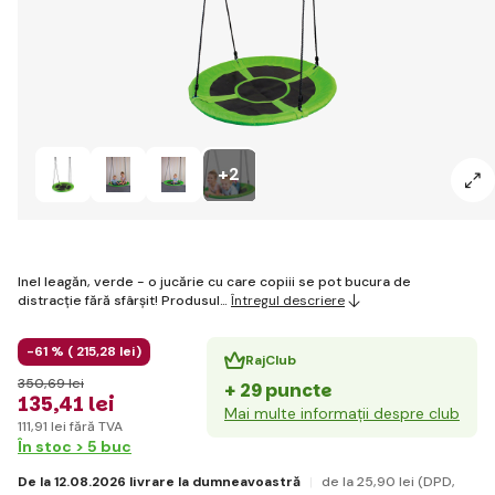
+2
Inel leagăn, verde - o jucărie cu care copiii se pot bucura de
distracție fără sfârșit! Produsul…
Întregul descriere
-61 % (
215
,28 lei
)
RajClub
350
,69 lei
+ 29 puncte
135
,41 lei
Mai multe informații despre club
111
,91 lei
fără TVA
În stoc > 5 buc
De la 12.08.2026 livrare la dumneavoastră
de la 25
,90 lei
(DPD,