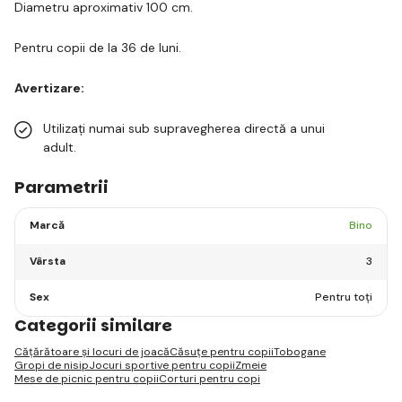
Diametru aproximativ 100 cm.
Pentru copii de la 36 de luni.
Avertizare:
Utilizați numai sub supravegherea directă a unui
adult.
Parametrii
Marcă
Bino
Vârsta
3
Sex
Pentru toți
Categorii similare
Cățărătoare și locuri de joacă
Căsuțe pentru copii
Tobogane
Gropi de nisip
Jocuri sportive pentru copii
Zmeie
Mese de picnic pentru copii
Corturi pentru copi