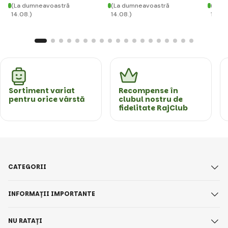
(La dumneavoastră
(La dumneavoastră
(La d
14.08.)
14.08.)
14.08
Sortiment variat
Recompense în
pentru orice vârstă
clubul nostru de
fidelitate RajClub
CATEGORII
INFORMAȚII IMPORTANTE
NU RATAȚI