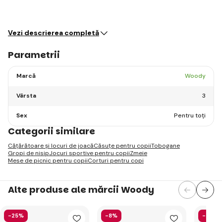
Vezi descrierea completă
Parametrii
Marcă
Woody
Vârsta
3
Sex
Pentru toți
Categorii similare
Cățărătoare și locuri de joacă
Căsuțe pentru copii
Tobogane
Gropi de nisip
Jocuri sportive pentru copii
Zmeie
Mese de picnic pentru copii
Corturi pentru copi
Alte produse ale mărcii Woody
-25%
-8%
-23%