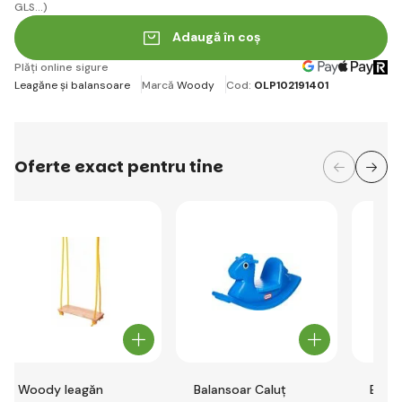
GLS...)
Adaugă în coș
Plăți online sigure
Leagăne și balansoare
Marcă
Woody
Cod:
OLP102191401
Oferte exact pentru tine
Woody leagăn
Balansoar Caluț
Balan