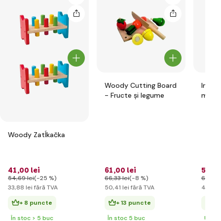
Woody Cutting Board
Instr
- Fructe și legume
monta
Wood
Woody Zatĺkačka
41
,00 lei
61
,00 lei
51
,00
54
,69 lei
(-25 %)
66
,33 lei
(-8 %)
66
,33 
33
,88 lei
fără TVA
50
,41 lei
fără TVA
42
,15 l
+ 8 puncte
+ 13 puncte
+ 
În stoc > 5 buc
În stoc 5 buc
Ultim