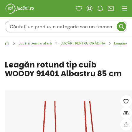
Jucării pentru afară
JUCĂRII PENTRU GRĂDINA
Leagăne ș
Leagăn rotund tip cuib
WOODY 91401 Albastru 85 cm