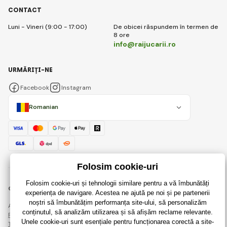
CONTACT
Luni - Vineri (9:00 - 17:00)
De obicei răspundem în termen de
8 ore
info@raijucarii.ro
URMĂRIȚI-NE
Facebook
Instagram
Romanian
© 2018 - 2026 RaiJucării.ro, Toate drepturile rezervate
Această pagină este protejată prin reCAPTCHA și se aplică
Regulile de protecție a datelor personale
companiile Google și ale lor
Termeni și condiții
.