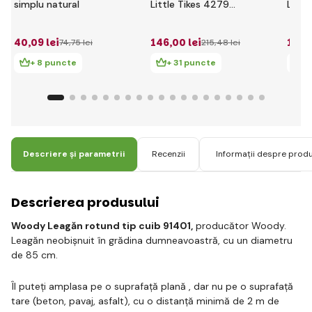
simplu natural
Little Tikes 4279
Littl
albastru
Roz
40
,09 lei
146
,00 lei
146
,
74
,75 lei
215
,48 lei
+ 8 puncte
+ 31 puncte
+ 
Descriere și parametrii
Recenzii
Informații despre prod
Descrierea produsului
Woody Leagăn rotund tip cuib 91401,
producător Woody.
Leagăn neobișnuit în grădina dumneavoastră, cu un diametru
de 85 cm.
Îl puteți amplasa pe o suprafață plană , dar nu pe o suprafață
tare (beton, pavaj, asfalt), cu o distanță minimă de 2 m de