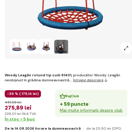
+1
Woody Leagăn rotund tip cuib 91401,
producător Woody. Leagăn
neobișnuit în grădina dumneavoastră,…
Întregul descriere
-39 % (
175
,14 lei
)
RajClub
451
,03 lei
+ 59 puncte
275
,89 lei
Mai multe informații despre club
228
,01 lei
fără TVA
În stoc > 5 buc
De la 14.08.2026 livrare la dumneavoastră
de la 25
,90 lei
(DPD,