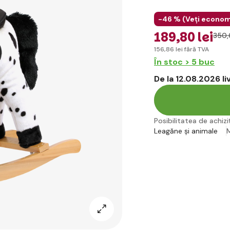
-46 % (
Veți econom
189
,80 lei
350
,
156
,86 lei
fără TVA
În stoc > 5 buc
De la 12.08.2026 l
Posibilitatea de achiziț
Leagăne și animale