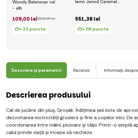
lemn Janod Caramel
Woody Balansoar cal
cu gard detasabil
- alb
109
,00 lei
551
,38 lei
200
,18 lei
+ 23 puncte
+ 119 puncte
Descriere și parametrii
Recenzii
Informații despr
Descrierea produsului
Cal de jucărie din pluș, Groșák. Înălțimea șeii este de aprox
dezvoltarea motricității grosiere și fine a copiilor mici. D
coordonarea între mâini, picioare și tălpi. Printr-o simplă 
calul prinde viață și începe să necheze.