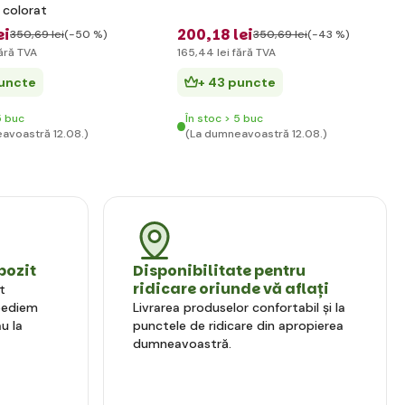
, colorat
ei
200
,18 lei
350
,69 lei
(-50 %)
350
,69 lei
(-43 %)
ără TVA
165
,44 lei
fără TVA
puncte
+ 43 puncte
5 buc
În stoc > 5 buc
avoastră 12.08.)
(La dumneavoastră 12.08.)
pozit
Disponibilitate pentru
ridicare oriunde vă aflați
t
xpediem
Livrarea produselor confortabil și la
u la
punctele de ridicare din apropierea
dumneavoastră.