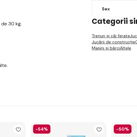
Sex
Categorii s
 de 30 kg.
Trenuri și căi ferate
Juc
Jucării de construcție
Mașini și bărci
Altele
lte.
-54%
-50%