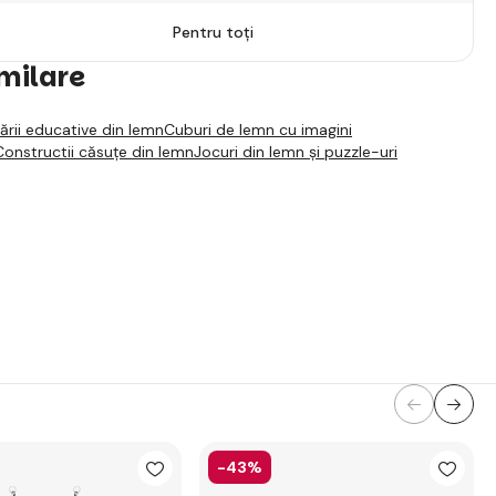
Pentru toți
imilare
ării educative din lemn
Cuburi de lemn cu imagini
Constructii căsuțe din lemn
Jocuri din lemn și puzzle-uri
-43%