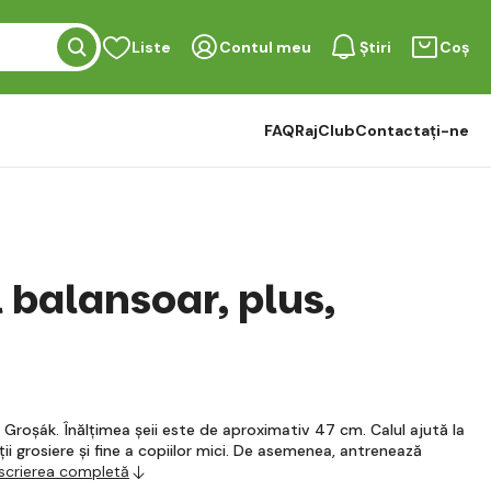
Liste
Contul meu
Știri
Coș
FAQ
RajClub
Contactați-ne
 balansoar, plus,
, Groșák. Înălțimea șeii este de aproximativ 47 cm. Calul ajută la
ii grosiere și fine a copiilor mici. De asemenea, antrenează
scrierea completă