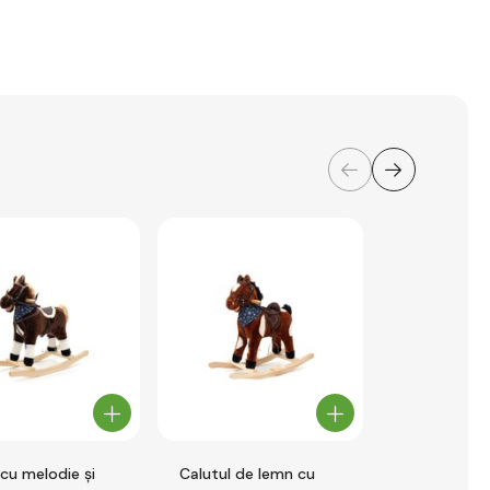
 cu melodie și
Calutul de lemn cu
Leagăn 2 în 