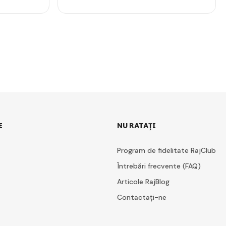
E
NU RATAȚI
Program de fidelitate RajClub
Întrebări frecvente (FAQ)
Articole RajBlog
Contactați-ne