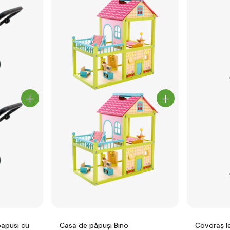
papusi cu
Casa de păpuși Bino
Covoraș l