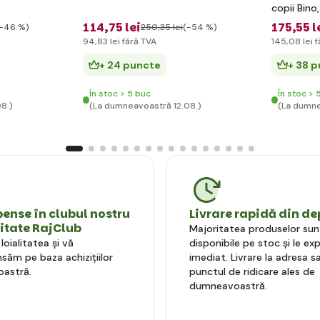
copii Bino
114
,75 lei
175
,55 l
-46 %)
250
,35 lei
(-54 %)
94
,83 lei
fără TVA
145
,08 lei
f
+ 24 puncte
+ 38 
În stoc > 5 buc
În stoc > 
8.)
(La dumneavoastră 12.08.)
(La dumne
nse în clubul nostru
Livrare rapidă din de
litate RajClub
Majoritatea produselor sun
oialitatea și vă
disponibile pe stoc și le e
ăm pe baza achizițiilor
imediat. Livrare la adresa sa
astră.
punctul de ridicare ales de
dumneavoastră.