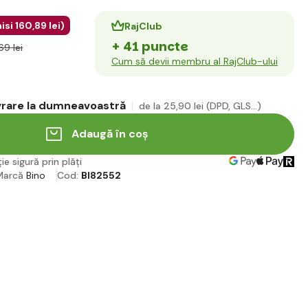
isi
160
,89 lei
)
RajClub
+ 41 puncte
69 lei
Cum să devii membru al RajClub-ului
ivrare la dumneavoastră
de la 25
,90 lei
(DPD, GLS...)
Adaugă în coș
ie sigură prin plăți
Marcă
Bino
Cod:
BI82552