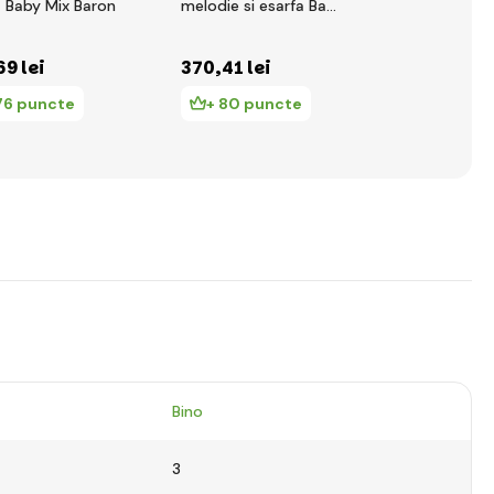
ă Baby Mix Baron
melodie si esarfa Baby
Mix Artur
69 lei
370
,41 lei
313
,00 le
76 puncte
+ 80 puncte
+ 68 pu
Bino
3