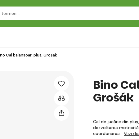
ino Cal balansoar, plus, Grošák
Bino Cal
Grošák
Cal de jucărie din pluș
dezvoltarea motricităț
coordonarea…
Vezi de