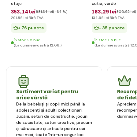
etaje
cutie, verde
353
,14 lei
163
,29 lei
981
,34 lei
(-64 %)
300
,52 lei
(
291
,85 lei
fără TVA
134
,95 lei
fără TVA
+ 76 puncte
+ 35 puncte
În stoc > 5 buc
În stoc > 5 buc
(La dumneavoastră 12.08.)
(La dumneavoastră 12.0
Sortiment variat pentru
Recompe
orice vârstă
de fide
De la bebeluși și copii mici până la
Apreciem l
adolescenți și adulți colecționari.
recompens
Jucării, seturi de construcție, jocuri
dumneavo
de societate, seturi creative, precum
și cărucioare și articole pentru cei
mai mici, toate într-un singur loc.