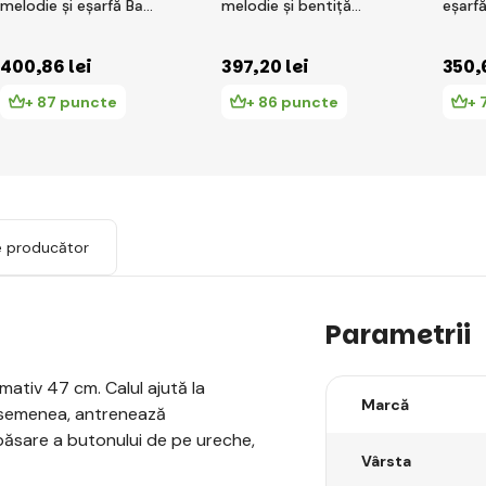
melodie și eșarfă Baby
melodie și bentiță
eșarf
Mix Zeus
Baby Mix Stea
400
,86 lei
397
,20 lei
350
,
+ 87 puncte
+ 86 puncte
+ 
e producător
Parametrii
imativ 47 cm. Calul ajută la
Marcă
e asemenea, antrenează
apăsare a butonului de pe ureche,
Vârsta