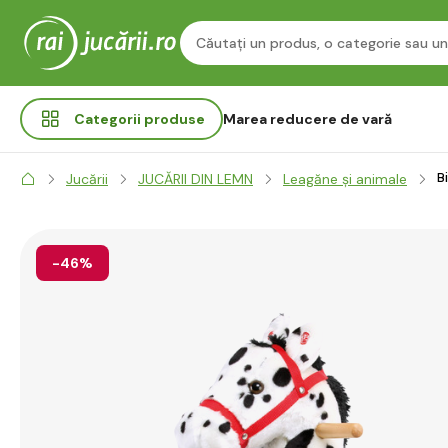
Categorii
produse
Marea reducere de vară
B
Jucării
JUCĂRII DIN LEMN
Leagăne și animale
-46%