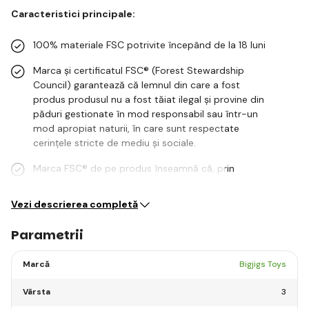
Caracteristici principale:
100% materiale FSC potrivite începând de la 18 luni
Marca și certificatul FSC® (Forest Stewardship
Council) garantează că lemnul din care a fost
produs produsul nu a fost tăiat ilegal și provine din
păduri gestionate în mod responsabil sau într-un
mod apropiat naturii, în care sunt respectate
cerințele stricte de mediu și sociale.
Marca FSC® de pe produs înseamnă că, prin
achiziționarea…
Vezi descrierea completă
Parametrii
Marcă
Bigjigs Toys
Vârsta
3