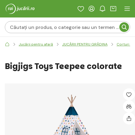
Jucării pentru afară
JUCĂRII PENTRU GRĂDINA
Corturi pe
Bigjigs Toys Teepee colorate