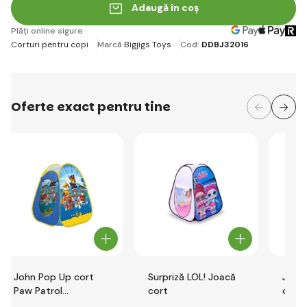
Adaugă în coș
Plăți online sigure
Corturi pentru copi
Marcă
Bigjigs Toys
Cod:
DDBJ32016
Oferte exact pentru tine
John Pop Up cort
Surpriză LOL! Joacă
John
Paw Patrol
cort
origi
75x75x90cm