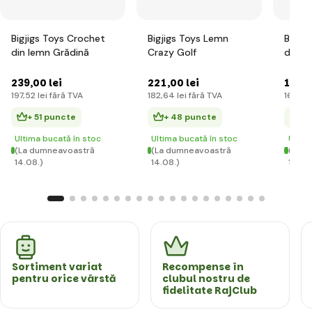
Bigjigs Toys Crochet
Bigjigs Toys Lemn
Bigjig
din lemn Grădină
Crazy Golf
din l
de pa
239
,00 lei
221
,00 lei
197
,0
197
,52 lei
fără TVA
182
,64 lei
fără TVA
162
,81 
+ 51 puncte
+ 48 puncte
+ 
Ultima bucată în stoc
Ultima bucată în stoc
Ultim
(La dumneavoastră
(La dumneavoastră
(La d
14.08.)
14.08.)
14.08
Sortiment variat
Recompense în
pentru orice vârstă
clubul nostru de
fidelitate RajClub