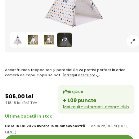
+2
Acest frumos teepee are și perdele! Se va potrivi perfect în orice
cameră de copii. Copiii se pot…
Întregul descriere
RajClub
506
,00 lei
+ 109 puncte
418
,18 lei
fără TVA
Mai multe informații despre club
Ultima bucată în stoc
De la 14.08.2026 livrare la dumneavoastră
de la 25
,90 lei
(DPD,
GLS...)