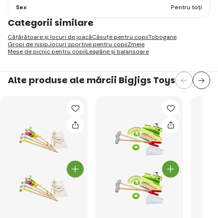
Sex
Pentru toți
Categorii similare
Cățărătoare și locuri de joacă
Căsuțe pentru copii
Tobogane
Gropi de nisip
Jocuri sportive pentru copii
Zmeie
Mese de picnic pentru copii
Leagăne și balansoare
Alte produse ale mărcii Bigjigs Toys