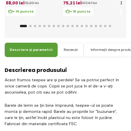
68
,00 lei
75
,21 lei
139
,
72
,20 lei
107
,47 lei
+ 14 puncte
+ 16 puncte
+
Descriere și parametrii
Recenzii
Informații despre prod
Descrierea produsului
Acest frumos teepee are și perdele! Se va potrivi perfect în
orice cameră de copii. Copiii se pot juca în el de-a v-ați
ascunselea, pot citi sau se pot odihni.
Barele de lemn se țin bine împreună, teepee-ul se poate
monta și demonta rapid. Barele au propriile lor "buzunare",
care le țin, astfel încât plasticul nu este folosit în jucărie.
Fabricat din materiale certificate FSC.