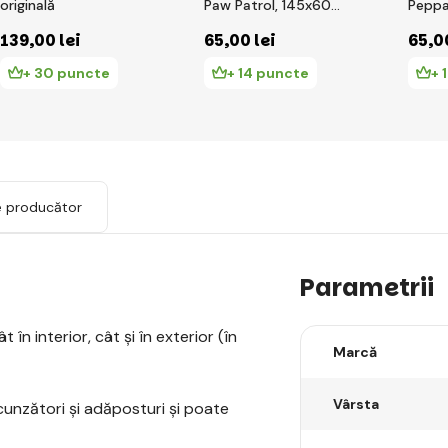
originală
Paw Patrol, 145x60
Peppa
cm
139
,00 lei
65
,00 lei
65
,0
+ 30 puncte
+ 14 puncte
+ 
e producător
Parametrii
 în interior, cât și în exterior (în
Marcă
Vârsta
scunzători și adăposturi și poate