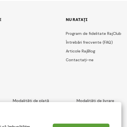
E
NU RATAȚI
Program de fidelitate RajClub
Întrebări frecvente (FAQ)
Articole RajBlog
Contactați-ne
Modalități de plată
Modalități de livrare