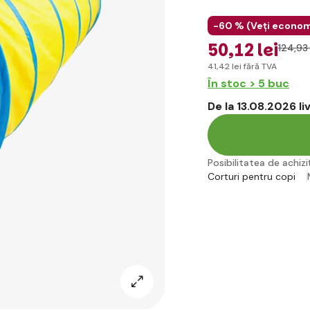
-60 % (
Veți econom
50
,12 lei
124
,93 
41
,42 lei
fără TVA
În stoc > 5 buc
De la 13.08.2026 l
Posibilitatea de achiziț
Corturi pentru copi