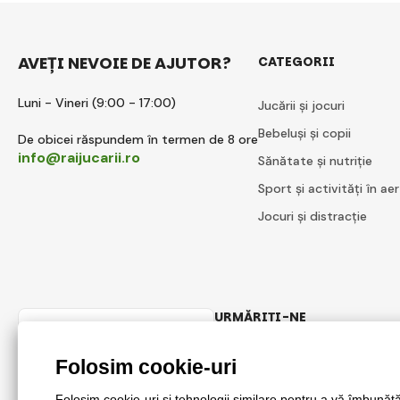
AVEȚI NEVOIE DE AJUTOR?
CATEGORII
Luni - Vineri (9:00 - 17:00)
Jucării și jocuri
Bebeluși și copii
De obicei răspundem în termen de 8 ore
info@raijucarii.ro
Sănătate și nutriție
Sport și activități în aer
Jocuri și distracție
URMĂRIȚI-NE
Romanian
Facebook
Instagram