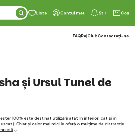
Liste
Contul meu
Știri
Coș
FAQ
RajClub
Contactați-ne
sha și Ursul Tunel de
ester 100% este destinat utilizării atât în interior, cât și în
e uscat). Chiar și celor mai mici le oferă o mulțime de distracție
ompletă