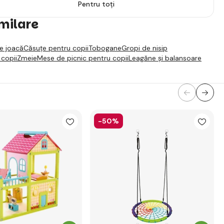
Pentru toți
imilare
de joacă
Căsuțe pentru copii
Tobogane
Gropi de nisip
 copii
Zmeie
Mese de picnic pentru copii
Leagăne și balansoare
-50%