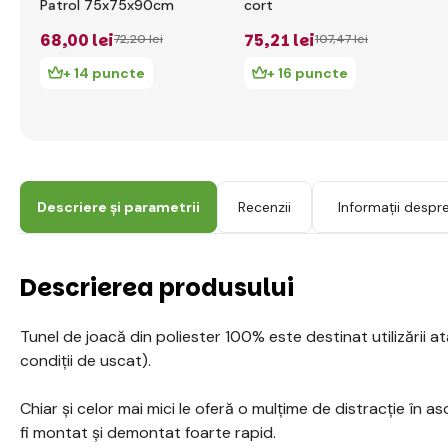
Patrol 75x75x90cm
cort
68
,00 lei
75
,21 lei
72
,20 lei
107
,47 lei
+ 14 puncte
+ 16 puncte
Descriere și parametrii
Recenzii
Informații despr
Descrierea produsului
Tunel de joacă din poliester 100% este destinat utilizării atât
condiții de uscat).
Chiar și celor mai mici le oferă o mulțime de distracție în a
fi montat și demontat foarte rapid.