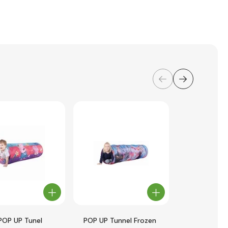
POP UP Tunel
POP UP Tunnel Frozen
Bigjigs Toy