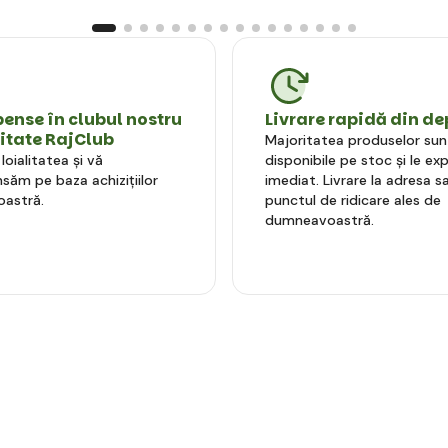
nse în clubul nostru
Livrare rapidă din de
litate RajClub
Majoritatea produselor sun
oialitatea și vă
disponibile pe stoc și le e
ăm pe baza achizițiilor
imediat. Livrare la adresa sa
astră.
punctul de ridicare ales de
dumneavoastră.