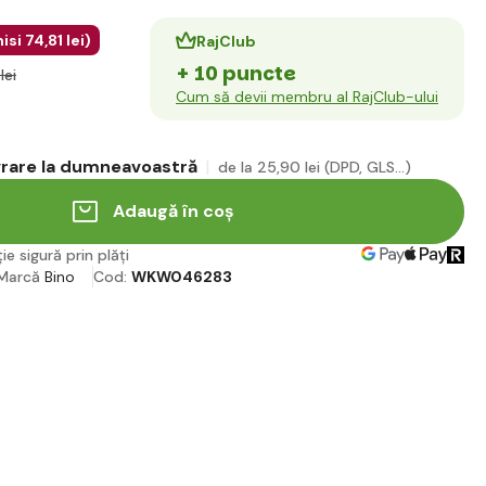
isi
74
,81 lei
)
RajClub
+ 10 puncte
lei
Cum să devii membru al RajClub-ului
ivrare la dumneavoastră
de la 25
,90 lei
(DPD, GLS...)
Adaugă în coș
ie sigură prin plăți
Marcă
Bino
Cod:
WKW046283