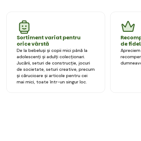
Sortiment variat pentru
Recompe
orice vârstă
de fide
De la bebeluși și copii mici până la
Apreciem l
adolescenți și adulți colecționari.
recompens
Jucării, seturi de construcție, jocuri
dumneavo
de societate, seturi creative, precum
și cărucioare și articole pentru cei
mai mici, toate într-un singur loc.