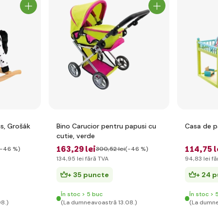
us, Grošák
Bino Carucior pentru papusi cu
Casa de p
cutie, verde
163
,29 lei
114
,75 l
(-46 %)
300
,52 lei
(-46 %)
134
,95 lei
fără TVA
94
,83 lei
fă
+ 35 puncte
+ 24 
În stoc > 5 buc
În stoc > 
8.)
(La dumneavoastră 13.08.)
(La dumne