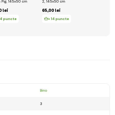
 Pig, 145x50 cm
2, 145x50 cm
colorate
0 lei
65
,00 lei
506
,00 le
14 puncte
+ 14 puncte
+ 109 p
Bino
3