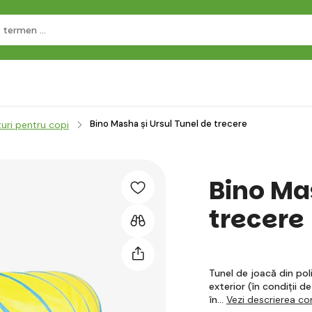
Bino Masha și Ursul Tunel de trecere
uri pentru copi
Bino Ma
trecere
Tunel de joacă din poli
exterior (în condiții d
în…
Vezi descrierea c