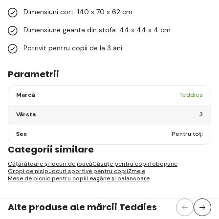
Dimensiuni cort: 140 x 70 x 62 cm
Dimensiune geanta din stofa: 44 x 44 x 4 cm
Potrivit pentru copii de la 3 ani
Parametrii
Marcă
Teddies
Vârsta
3
Sex
Pentru toți
Categorii similare
Cățărătoare și locuri de joacă
Căsuțe pentru copii
Tobogane
Gropi de nisip
Jocuri sportive pentru copii
Zmeie
Mese de picnic pentru copii
Leagăne și balansoare
Alte produse ale mărcii Teddies