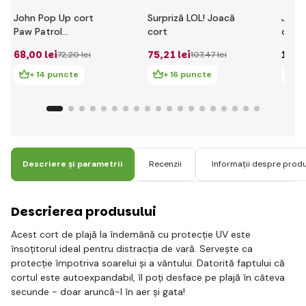
John Pop Up cort
Surpriză LOL! Joacă
John
Paw Patrol
cort
origi
75x75x90cm
68
,00 lei
75
,21 lei
139
,
72
,20 lei
107
,47 lei
+ 14 puncte
+ 16 puncte
+
Descriere și parametrii
Recenzii
Informații despre prod
Descrierea produsului
Acest cort de plajă la îndemână cu protecție UV este
însoțitorul ideal pentru distracția de vară. Servește ca
protecție împotriva soarelui și a vântului. Datorită faptului că
cortul este autoexpandabil, îl poți desface pe plajă în câteva
secunde - doar aruncă-l în aer și gata!