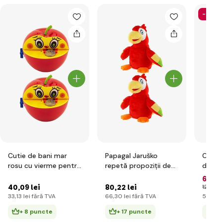
-51%
Cutie de bani mar
Papagal Jaruško
Covor
rosu cu vierme pentru
repetă propoziții de
distr
cheie plastic 11x10cm
16 cm pe baterii cu
gonfl
63
,86
sunet
acceso
40
,09 lei
80
,22 lei
129
,79 
cutie
33
,13 lei
fără TVA
66
,30 lei
fără TVA
52
,78 l
+ 8 puncte
+ 17 puncte
+ 