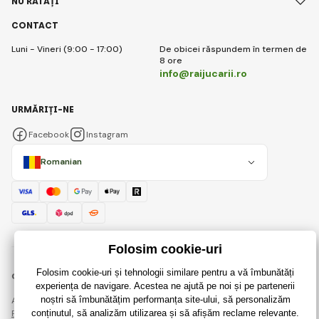
NU RATAȚI
CONTACT
Luni - Vineri (9:00 - 17:00)
De obicei răspundem în termen de
8 ore
info@raijucarii.ro
URMĂRIȚI-NE
Facebook
Instagram
Romanian
© 2018 - 2026 RaiJucării.ro, Toate drepturile rezervate
Această pagină este protejată prin reCAPTCHA și se aplică
Regulile de protecție a datelor personale
companiile Google și ale lor