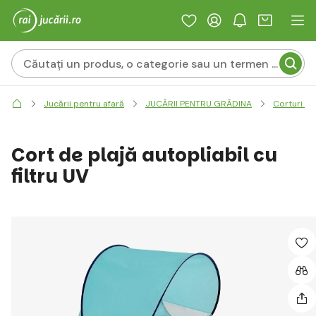
Jucării pentru afară
JUCĂRII PENTRU GRĂDINA
Corturi pe
Cort de plajă autopliabil cu
filtru UV