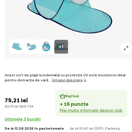
+1
Acest cort de plajă la îndemână cu protecție UV este însoțitorul ideal
pentru distracția de vară.…
Întregul descriere
RajClub
75
,21 lei
+ 16 puncte
62
,15 lei
fără TVA
Mai multe informații despre club
Ultimele 3 bucăți
De la 12.08.2026 în pachetomate
de la 19
,90 lei
(DPD, Packeta,