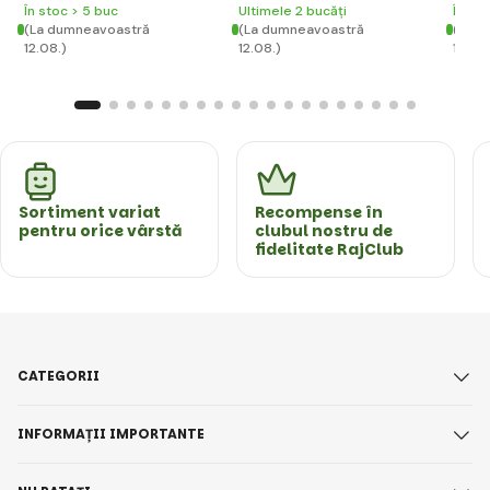
În stoc > 5 buc
Ultimele 2 bucăți
În st
(La dumneavoastră
(La dumneavoastră
(La d
12.08.)
12.08.)
12.08.
Sortiment variat
Recompense în
pentru orice vârstă
clubul nostru de
fidelitate RajClub
CATEGORII
INFORMAȚII IMPORTANTE