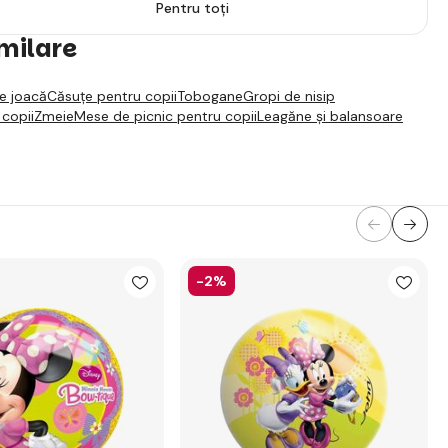
Pentru toți
imilare
de joacă
Căsuțe pentru copii
Tobogane
Gropi de nisip
 copii
Zmeie
Mese de picnic pentru copii
Leagăne și balansoare
-2%