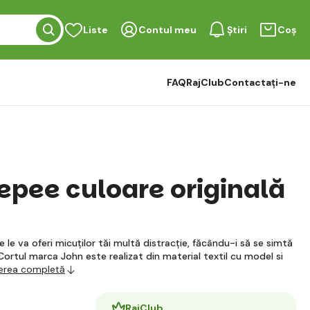
Liste
Contul meu
Știri
Coș
FAQ
RajClub
Contactați-ne
epee culoare originală
 le va oferi micuților tăi multă distracție, făcându-i să se simtă
 Cortul marca John este realizat din material textil cu model si
ierea completă
RajClub