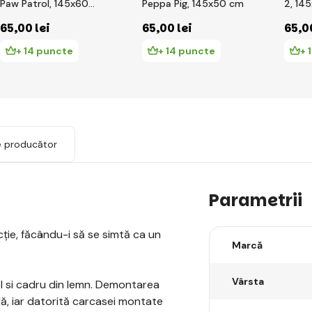
Paw Patrol, 145x60
Peppa Pig, 145x50 cm
2, 14
cm
65
,00 lei
65
,00 lei
65
,0
+ 14 puncte
+ 14 puncte
+ 
e producător
Parametrii
cție, făcându-i să se simtă ca un
Marcă
Vârsta
el si cadru din lemn. Demontarea
lă, iar datorită carcasei montate