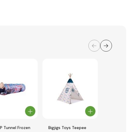
P Tunnel Frozen
Bigjigs Toys Teepee
Cort de joa