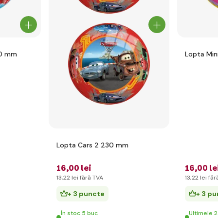
ider-Man 230 mm
Lopta Min
Lopta Cars 2 230 mm
16
,00 lei
16
,00 le
13
,22 lei
fără TVA
13
,22 lei
făr
+ 3 puncte
+ 3 p
În stoc 5 buc
Ultimele 2