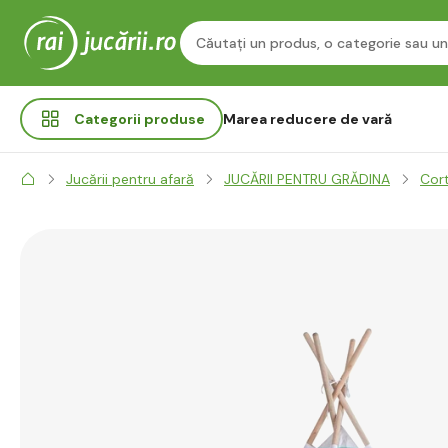
Categorii
produse
Marea reducere de vară
Jucării pentru afară
JUCĂRII PENTRU GRĂDINA
Cort