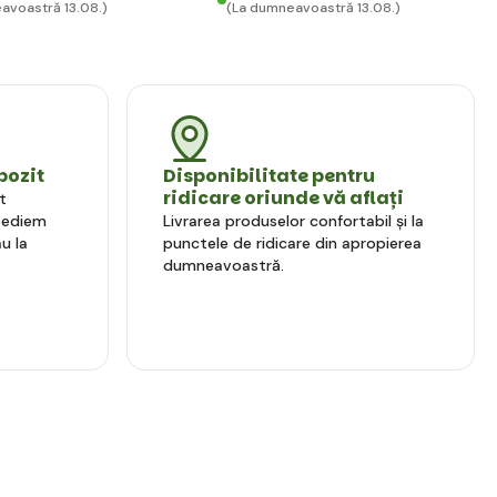
avoastră 13.08.)
(La dumneavoastră 13.08.)
pozit
Disponibilitate pentru
ridicare oriunde vă aflați
t
xpediem
Livrarea produselor confortabil și la
u la
punctele de ridicare din apropierea
dumneavoastră.