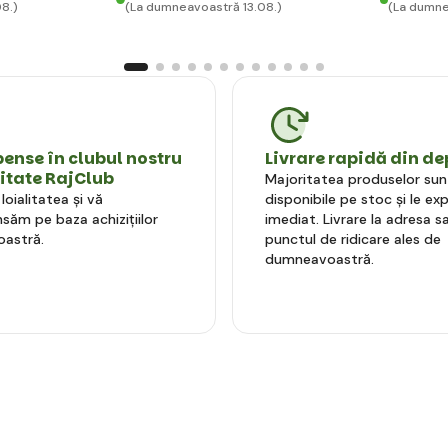
8.)
(La dumneavoastră 13.08.)
(La dumne
nse în clubul nostru
Livrare rapidă din de
litate RajClub
Majoritatea produselor sun
oialitatea și vă
disponibile pe stoc și le e
ăm pe baza achizițiilor
imediat. Livrare la adresa sa
astră.
punctul de ridicare ales de
dumneavoastră.