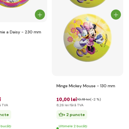
nie a Daisy - 230 mm
Minge Mickey Mouse - 130 mm
i
10
,00 lei
10
,18 lei
(-2 %)
ă TVA
8
,26 lei
fără TVA
uncte
+ 2 puncte
 bucăți
Ultimele 2 bucăți