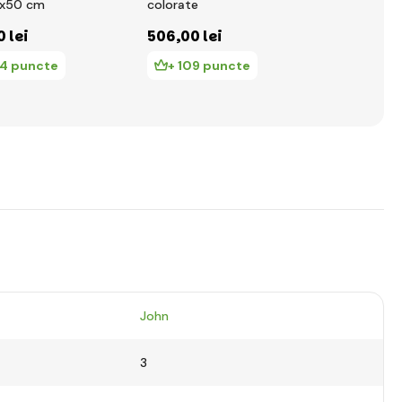
5x50 cm
colorate
picioare mic
și crocodil
0 lei
506
,00 lei
362
,00 le
14 puncte
+ 109 puncte
+ 78 pu
John
3