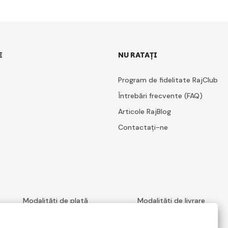
E
NU RATAȚI
Program de fidelitate RajClub
Întrebări frecvente (FAQ)
Articole RajBlog
Contactați-ne
Modalități de plată
Modalități de livrare