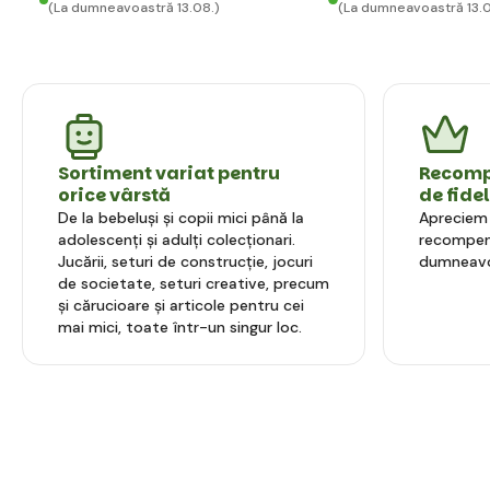
(La dumneavoastră 13.08.)
(La dumneavoastră 13.0
Sortiment variat pentru
Recompe
orice vârstă
de fide
De la bebeluși și copii mici până la
Apreciem l
adolescenți și adulți colecționari.
recompens
Jucării, seturi de construcție, jocuri
dumneavo
de societate, seturi creative, precum
și cărucioare și articole pentru cei
mai mici, toate într-un singur loc.