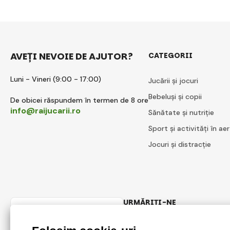
AVEȚI NEVOIE DE AJUTOR?
CATEGORII
Luni - Vineri (9:00 - 17:00)
Jucării și jocuri
Bebeluși și copii
De obicei răspundem în termen de 8 ore
info@raijucarii.ro
Sănătate și nutriție
Sport și activități în aer
Jocuri și distracție
URMĂRIȚI-NE
Romanian
Facebook
Instagram