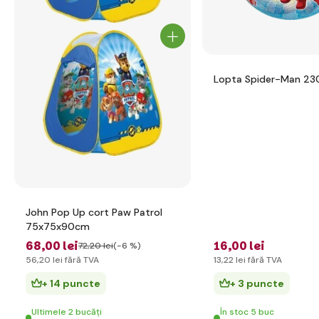
Lopta Sp
John Pop Up cort Paw Patrol
75x75x90cm
68
,00 lei
16
,00 lei
72
,20 lei
(-6 %)
56
,20 lei
fără TVA
13
,22 lei
fără TVA
+ 14 puncte
+ 3 puncte
Ultimele 2 bucăți
În stoc 5 buc