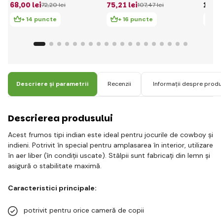
68
,00 lei
75
,21 lei
139
,
72
,20 lei
107
,47 lei
+ 14 puncte
+ 16 puncte
+
Descriere și parametrii
Recenzii
Informații despre prod
Descrierea produsului
Acest frumos tipi indian este ideal pentru jocurile de cowboy și
indieni. Potrivit în special pentru amplasarea în interior, utilizare
în aer liber (în condiții uscate). Stâlpii sunt fabricați din lemn și
asigură o stabilitate maximă.
Caracteristici principale:
potrivit pentru orice cameră de copii