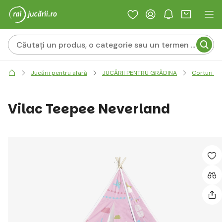
Jucării pentru afară
JUCĂRII PENTRU GRĂDINA
Corturi pe
Vilac Teepee Neverland