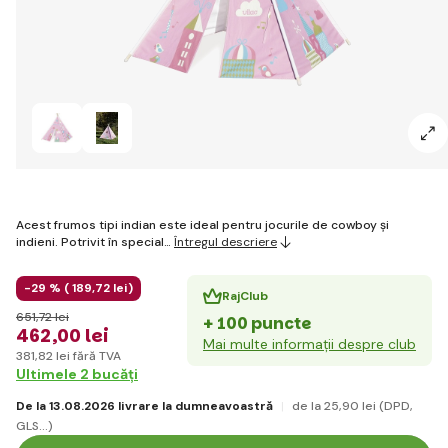
Acest frumos tipi indian este ideal pentru jocurile de cowboy și
indieni. Potrivit în special…
Întregul descriere
-29 % (
189
,72 lei
)
RajClub
651
,72 lei
+ 100 puncte
462
,00 lei
Mai multe informații despre club
381
,82 lei
fără TVA
Ultimele 2 bucăți
De la 13.08.2026 livrare la dumneavoastră
de la 25
,90 lei
(DPD,
GLS...)