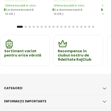
Ultima bucată în stoc
Ultima bucată în stoc
Ultim
(La dumneavoastră
(La dumneavoastră
(La d
13.08.)
13.08.)
13.08.
Sortiment variat
Recompense în
pentru orice vârstă
clubul nostru de
fidelitate RajClub
CATEGORII
INFORMAȚII IMPORTANTE