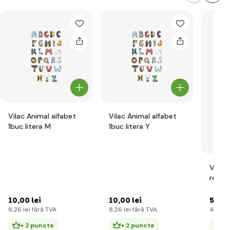
Vilac Animal alfabet
Vilac Animal alfabet
1buc litera M
1buc litera Y
Vilac
reflec
politi
10
,00 lei
10
,00 lei
599
,
8
,26 lei
fără TVA
8
,26 lei
fără TVA
495
,0
+ 2 puncte
+ 2 puncte
+ 