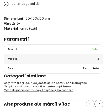
construcție solidă
Dimensiuni
: 130x150x130 cm
Vârstă
: 3+
Material
: lemn, textil
Parametrii
Marcă
Vilac
Vârsta
3
Sex
Pentru fete
Categorii similare
Cățărătoare și locuri de joacă
Căsuțe pentru copii
Tobogane
Gropi de nisip
Jocuri sportive pentru copii
Zmeie
Mese de picnic pentru copii
Leagăne și balansoare
Alte produse ale mărcii Vilac