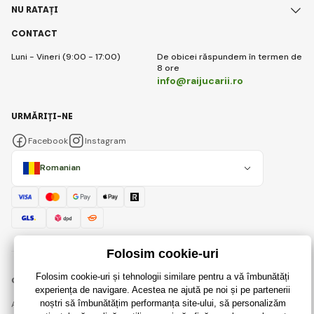
NU RATAȚI
CONTACT
Luni - Vineri (9:00 - 17:00)
De obicei răspundem în termen de
8 ore
info@raijucarii.ro
URMĂRIȚI-NE
Facebook
Instagram
Romanian
© 2018 - 2026 RaiJucării.ro, Toate drepturile rezervate
Această pagină este protejată prin reCAPTCHA și se aplică