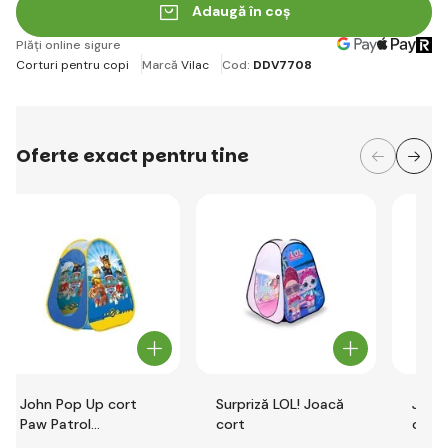
Adaugă în coș
Plăți online sigure
Corturi pentru copi
Marcă
Vilac
Cod:
DDV7708
Oferte exact pentru tine
John Pop Up cort
Surpriză LOL! Joacă
John
Paw Patrol
cort
origi
75x75x90cm