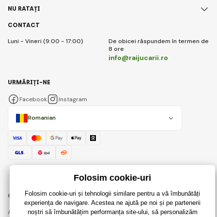
NU RATAȚI
CONTACT
Luni - Vineri (9:00 - 17:00)
De obicei răspundem în termen de
8 ore
info@raijucarii.ro
URMĂRIȚI-NE
Facebook
Instagram
Romanian
© 2018 - 2026 RaiJucării.ro, Toate drepturile rezervate
Această pagină este protejată prin reCAPTCHA și se aplică