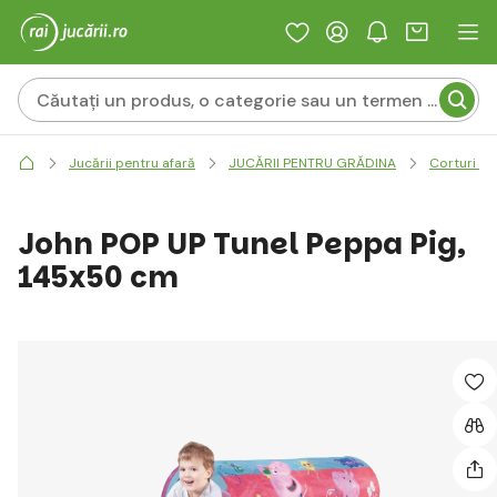
Jucării pentru afară
JUCĂRII PENTRU GRĂDINA
Corturi pe
John POP UP Tunel Peppa Pig,
145x50 cm