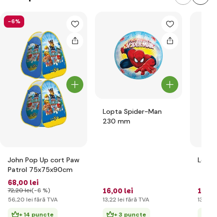
-6%
Lopta Spider-Man
230 mm
John Pop Up cort Paw
Patrol 75x75x90cm
68
,00 lei
16
,00 lei
16
,00
72
,20 lei
(-6 %)
56
,20 lei
fără TVA
13
,22 lei
fără TVA
13
,22 l
+ 14 puncte
+ 3 puncte
+ 