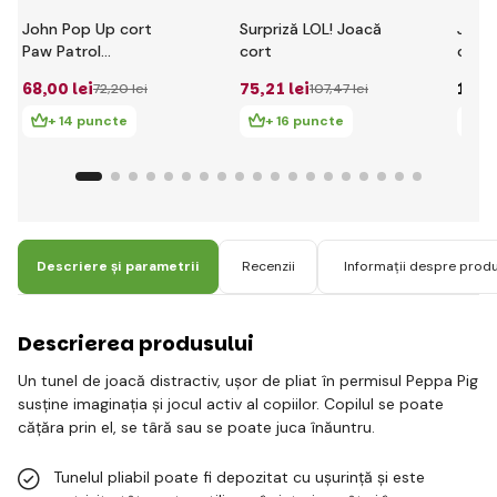
John Pop Up cort
Surpriză LOL! Joacă
John
Paw Patrol
cort
origi
75x75x90cm
68
,00 lei
75
,21 lei
139
,
72
,20 lei
107
,47 lei
+ 14 puncte
+ 16 puncte
+
Descriere și parametrii
Recenzii
Informații despre prod
Descrierea produsului
Un tunel de joacă distractiv, ușor de pliat în permisul Peppa Pig
susține imaginația și jocul activ al copiilor. Copilul se poate
cățăra prin el, se târă sau se poate juca înăuntru.
Tunelul pliabil poate fi depozitat cu ușurință și este