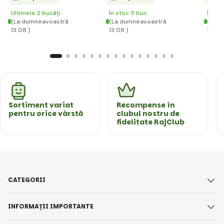
Ultimele 2 bucăți
În stoc 5 buc
În st
(La dumneavoastră
(La dumneavoastră
(La d
13.08.)
13.08.)
13.08.
Sortiment variat
Recompense în
pentru orice vârstă
clubul nostru de
fidelitate RajClub
CATEGORII
INFORMAȚII IMPORTANTE