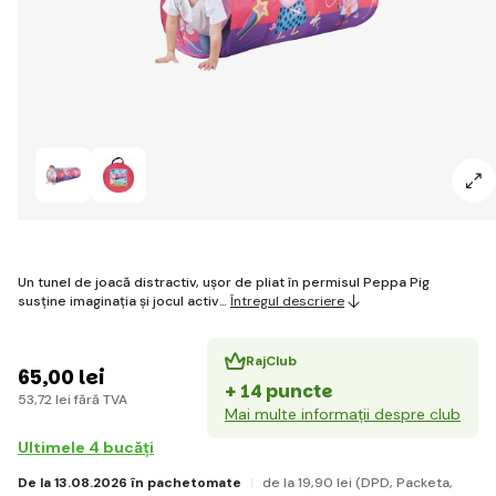
Un tunel de joacă distractiv, ușor de pliat în permisul Peppa Pig
susține imaginația și jocul activ…
Întregul descriere
RajClub
65
,00 lei
+ 14 puncte
53
,72 lei
fără TVA
Mai multe informații despre club
Ultimele 4 bucăți
De la 13.08.2026 în pachetomate
de la 19
,90 lei
(DPD, Packeta,