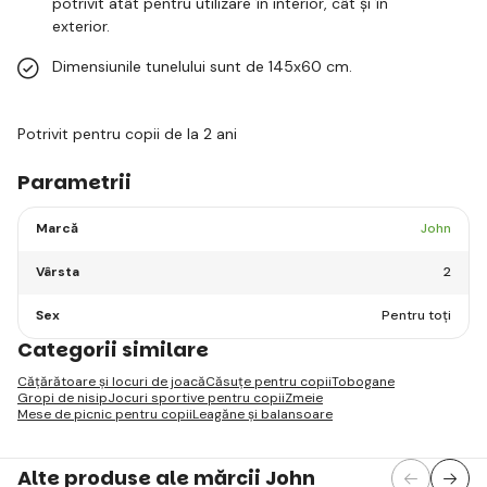
potrivit atât pentru utilizare în interior, cât și în
exterior.
Dimensiunile tunelului sunt de 145x60 cm.
Potrivit pentru copii de la 2 ani
Parametrii
Marcă
John
Vârsta
2
Sex
Pentru toți
Categorii similare
Cățărătoare și locuri de joacă
Căsuțe pentru copii
Tobogane
Gropi de nisip
Jocuri sportive pentru copii
Zmeie
Mese de picnic pentru copii
Leagăne și balansoare
Alte produse ale mărcii John