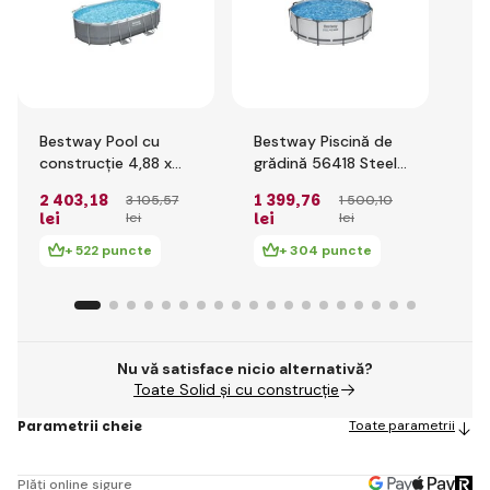
Bestway Pool cu
Bestway Piscină de
Be
construcție 4,88 x
grădină 56418 Steel
Pi
3,05 x 1,07m filtrare
Pro MAX 3.66m x
48
2 403
,18
1 399
,76
2 
3 105
,57
1 500
,10
cartuș
1.00m Pool Set
cu 
lei
lei
lei
lei
lei
+ 522 puncte
+ 304 puncte
Nu vă satisface nicio alternativă?
Toate Solid și cu construcție
Parametrii cheie
Toate parametrii
Plăți online sigure