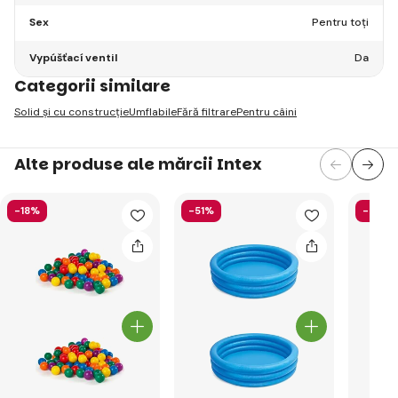
Sex
Pentru toți
Vypúšťací ventil
Da
Categorii similare
Solid și cu construcție
Umflabile
Fără filtrare
Pentru câini
Alte produse ale mărcii Intex
-18%
-51%
-40%