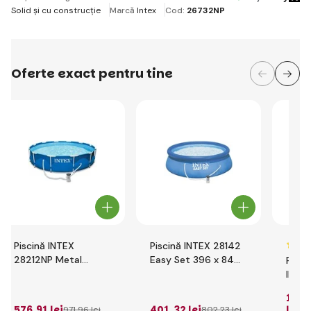
Solid și cu construcție
Marcă
Intex
Cod:
26732NP
Oferte exact pentru tine
Piscină INTEX
Piscină INTEX 28142
28212NP Metal
Easy Set 396 x 84
Pisci
Frame 366 x 76 cm
cm cu filtrație cartuș
INTE
cu filtrație cartuș
Pris
1 49
cu fi
576
,91 lei
401
,32 lei
lei
971
,96 lei
802
,23 lei