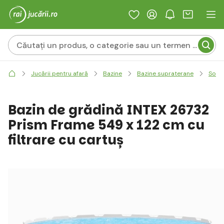
Jucării pentru afară
Bazine
Bazine supraterane
Solid
Bazin de grădină INTEX 26732
Prism Frame 549 x 122 cm cu
filtrare cu cartuș