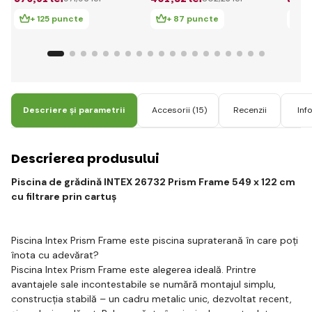
+ 125 puncte
+ 87 puncte
+
Descriere și parametrii
Accesorii
(15)
Recenzii
Inf
Descrierea produsului
Piscina de grădină INTEX 26732 Prism Frame 549 x 122 cm
cu filtrare prin cartuș
Piscina Intex Prism Frame este piscina supraterană în care poți
înota cu adevărat?
Piscina Intex Prism Frame este alegerea ideală. Printre
avantajele sale incontestabile se numără montajul simplu,
construcția stabilă – un cadru metalic unic, dezvoltat recent,