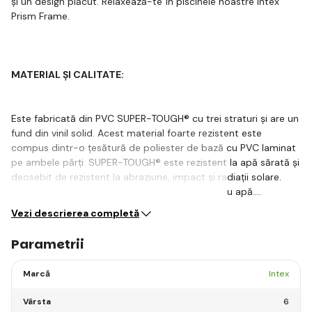
și un design plăcut. Relaxează-te în piscinele noastre Intex
Prism Frame.
MATERIAL ȘI CALITATE:
Este fabricată din PVC SUPER-TOUGH® cu trei straturi și are un
fund din vinil solid. Acest material foarte rezistent este
compus dintr-o țesătură de poliester de bază cu PVC laminat
pe ambele părți. SUPER-TOUGH® este rezistent la apă sărată și
deosebit de rezistent la abraziune, impact și radiații solare.
Trebuie doar să montezi structura și să umpli cu apă.…
Vezi descrierea completă
Parametrii
Marcă
Intex
Vârsta
6