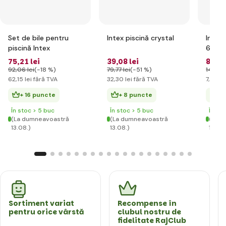
Set de bile pentru
Intex piscină crystal
Intex 
piscină Intex
61cm
75
,21 lei
39
,08 lei
8
,98 
92
,06 lei
(-18 %)
79
,77 lei
(-51 %)
14
,90 l
62
,15 lei
fără TVA
32
,30 lei
fără TVA
7
,42 le
+ 16 puncte
+ 8 puncte
+ 
În stoc > 5 buc
În stoc > 5 buc
În st
(La dumneavoastră
(La dumneavoastră
(La d
13.08.)
13.08.)
13.08.
Sortiment variat
Recompense în
pentru orice vârstă
clubul nostru de
fidelitate RajClub