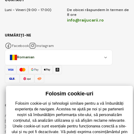
Luni - Vineri (9:00 - 17:00)
De obicei răspundem în termen de
8 ore
info@raijucarii.ro
URMĂRIȚI-NE
Facebook
Instagram
Romanian
© 2018 - 2026 RaiJucării.ro, Toate drepturile rezervate
Această pagină este protejată prin reCAPTCHA și se aplică
Regulile de protecție a datelor personale
companiile Google și ale lor
Termeni și condiții
.
Crearea de magazine online eficiente de la
RIESENIA