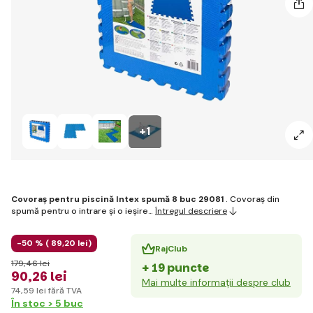
+1
Covoraș pentru piscină Intex spumă 8 buc 29081
. Covoraș din
spumă pentru o intrare și o ieșire…
Întregul descriere
-50 % (
89
,20 lei
)
RajClub
179
,46 lei
+ 19 puncte
90
,26 lei
Mai multe informații despre club
74
,59 lei
fără TVA
În stoc > 5 buc