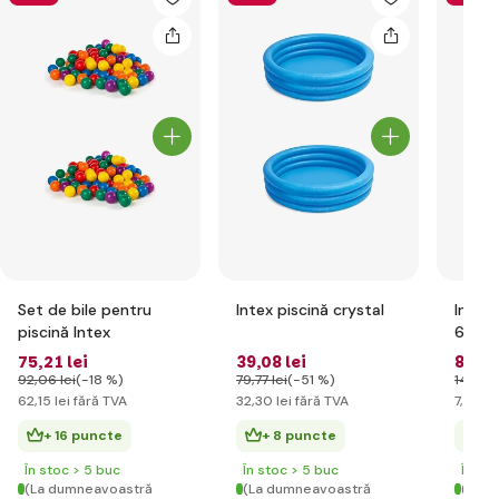
Set de bile pentru
Intex piscină crystal
Intex 
piscină Intex
61cm
75
,21 lei
39
,08 lei
8
,98 
92
,06 lei
(-18 %)
79
,77 lei
(-51 %)
14
,90 l
62
,15 lei
fără TVA
32
,30 lei
fără TVA
7
,42 le
+ 16 puncte
+ 8 puncte
+ 
În stoc > 5 buc
În stoc > 5 buc
În st
(La dumneavoastră
(La dumneavoastră
(La d