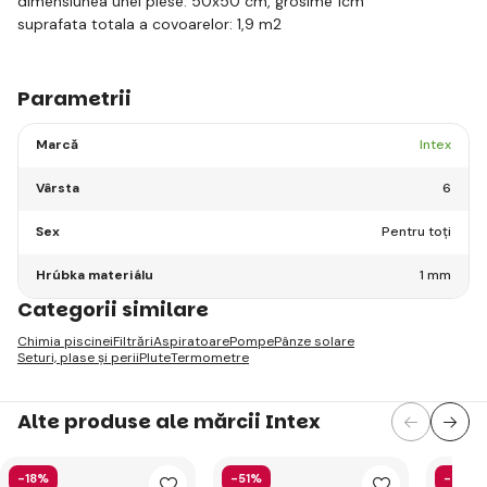
dimensiunea unei piese: 50x50 cm, grosime 1cm
suprafata totala a covoarelor: 1,9 m2
Parametrii
Marcă
Intex
Vârsta
6
Sex
Pentru toți
Hrúbka materiálu
1 mm
Categorii similare
Chimia piscinei
Filtrări
Aspiratoare
Pompe
Pânze solare
Seturi, plase și perii
Plute
Termometre
Alte produse ale mărcii Intex
-18%
-51%
-40%