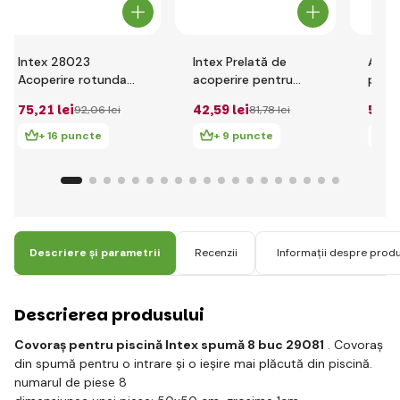
Intex 28023
Intex Prelată de
Acces
Acoperire rotunda
acoperire pentru
pisc
pentru piscina cu
piscină ,rotundă cu
Acope
75
,21 lei
42
,59 lei
55
,0
92
,06 lei
81
,78 lei
diametrul de 457
diametru de 366 cm
472
cm
+ 16 puncte
+ 9 puncte
+ 
Descriere și parametrii
Recenzii
Informații despre prod
Descrierea produsului
Covoraș pentru piscină Intex spumă 8 buc 29081
. Covoraș
din spumă pentru o intrare și o ieșire mai plăcută din piscină.
numarul de piese 8