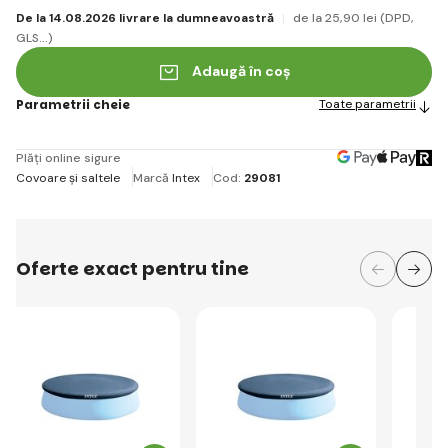
De la 14.08.2026 livrare la dumneavoastră
de la 25
,90 lei
(DPD,
GLS...)
Adaugă în coș
Parametrii cheie
Toate parametrii
Plăți online sigure
Covoare și saltele
Marcă
Intex
Cod:
29081
Oferte exact pentru tine