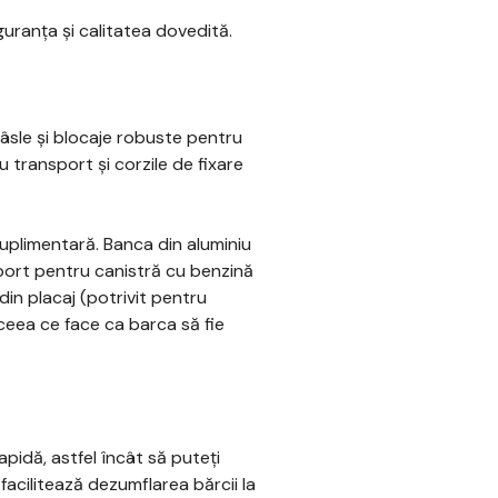
guranța și calitatea dovedită.
âsle și blocaje robuste pentru
transport și corzile de fixare
e suplimentară. Banca din aluminiu
port pentru canistră cu benzină
din placaj (potrivit pentru
ceea ce face ca barca să fie
pidă, astfel încât să puteți
facilitează dezumflarea bărcii la