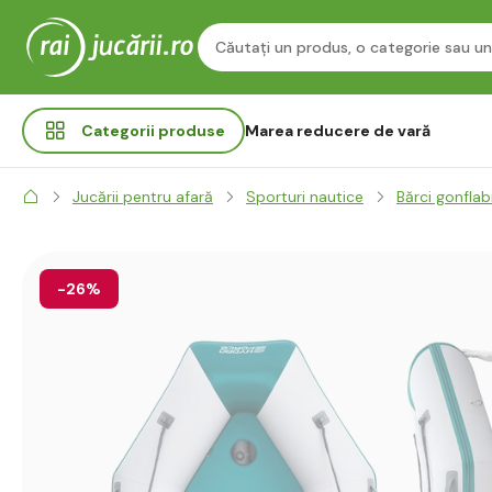
Categorii
produse
Marea reducere de vară
Jucării pentru afară
Sporturi nautice
Bărci gonflab
-26%