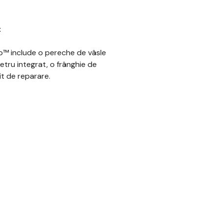
:
o™ include o pereche de vâsle
tru integrat, o frânghie de
it de reparare.