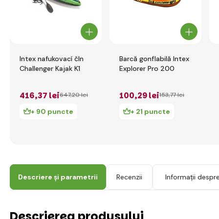
Intex nafukovací čln
Barcă gonflabilă Intex
Challenger Kajak K1
Explorer Pro 200
416
,37 lei
100
,29 lei
647
,20 lei
153
,77 lei
+ 90 puncte
+ 21 puncte
Descriere și parametrii
Recenzii
Informații despr
Descrierea produsului