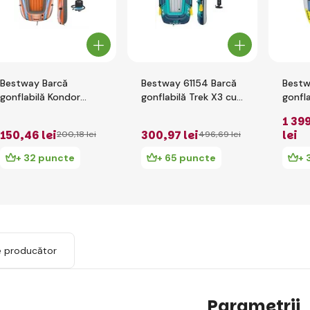
Bestway Barcă
Bestway 61154 Barcă
Bestw
gonflabilă Kondor
gonflabilă Trek X3 cu
gonfl
Elite 2000 set (barcă,
accesorii, 294 x 137
Force
1 39
1 pereche de vâsle,
cm
X1, 3
150
,46 lei
300
,97 lei
lei
200
,18 lei
496
,69 lei
pompă manuală),
196x106 c
+ 32 puncte
+ 65 puncte
+ 
e producător
Parametrii