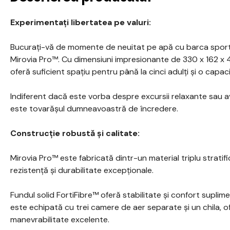
Experimentați libertatea pe valuri:
Bucurați-vă de momente de neuitat pe apă cu barca spor
Mirovia Pro™. Cu dimensiuni impresionante de 330 x 162 x
oferă suficient spațiu pentru până la cinci adulți și o capa
Indiferent dacă este vorba despre excursii relaxante sau a
este tovarășul dumneavoastră de încredere.
Construcție robustă și calitate:
Mirovia Pro™ este fabricată dintr-un material triplu stratif
rezistență și durabilitate excepționale.
Fundul solid FortiFibre™ oferă stabilitate și confort supli
este echipată cu trei camere de aer separate și un chila, of
manevrabilitate excelente.