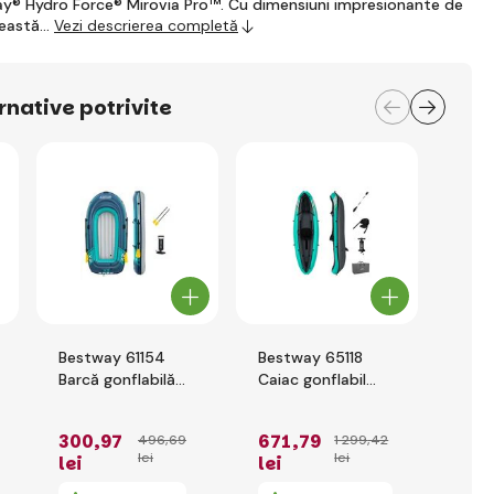
y® Hydro Force® Mirovia Pro™. Cu dimensiuni impresionante de
ceastă…
Vezi descrierea completă
rnative potrivite
Bestway 61154
Bestway 65118
Barcă gonflabilă
Caiac gonflabil
Barc
Trek X3 cu
pentru o persoană
INTE
accesorii, 294 x
Ventura Elite X1,
Expl
300
,97
671
,79
651
496
,69
1 299
,42
137 cm
280 x 86 x 40 cm
lei
lei
lei
lei
lei