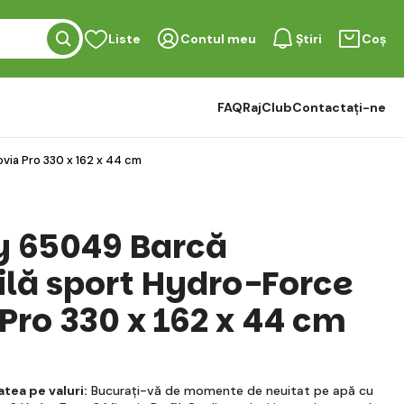
Liste
Contul meu
Știri
Coș
FAQ
RajClub
Contactați-ne
via Pro 330 x 162 x 44 cm
 65049 Barcă
ilă sport Hydro-Force
Pro 330 x 162 x 44 cm
tea pe valuri:
Bucurați-vă de momente de neuitat pe apă cu