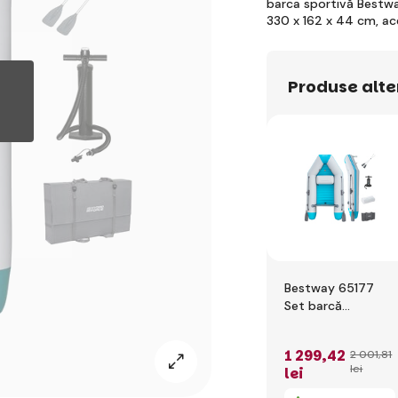
barca sportivă Bestwa
330 x 162 x 44 cm, a
Produse alte
Bestway 65177
Set barcă
gonflabilă Hydro-
Force Elite Sport -
1 299
,42
2 001
,81
230 cm
lei
lei