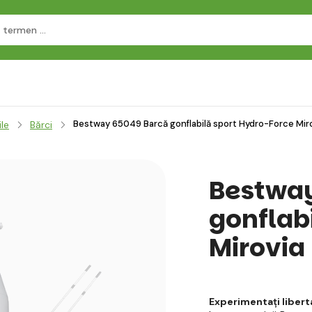
Bestway 65049 Barcă gonflabilă sport Hydro-Force Miro
ile
Bărci
Bestway
gonflab
Mirovia 
Experimentați liberta