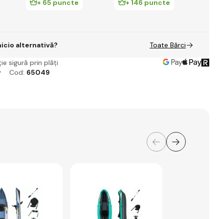
+ 65 puncte
+ 146 puncte
+
nicio alternativă?
Toate Bărci
ie sigură prin plăți
y
Cod:
65049