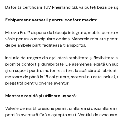
Datorită certificării TÜV Rheinland GS, vă puteți baza pe si
Echipament versatil pentru confort maxim:
Mirovia Pro™ dispune de blocaje integrate, mobile pentru v
vâsle pentru o manipulare optimă. Mânerele robuste pentru 
de pe ambele părți facilitează transportul.
Inelurile de tragere din oțel oferă stabilitate și flexibilitat
promite confort și durabilitate. De asemenea, există un su
și un suport pentru motor rezistent la apă sărată fabricat 
motoare de până la 15 cai putere, motorul nu este inclus), 
pregătită pentru diverse aventuri.
Montare rapidă și utilizare ușoară:
Valvele de înaltă presiune permit umflarea și dezumflarea ra
porni în aventură fără a aștepta mult. Ventilul de evacuare 