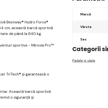
Marcă
tivă Bestway® Hydro Force®
Vârsta
 44 cm, această barcă sportivă
citate de până la 640 kg.
Sex
venturi sportive - Mirovia Pro™
Categorii s
Padele și vâsle
icat TriTech® și garantează o
mentar. Această barcă sportivă
erind o siguranță și