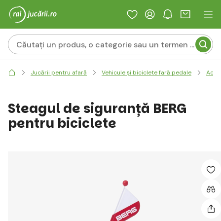
Jucării pentru afară
Vehicule și biciclete fară pedale
Acce
Steagul de siguranță BERG
pentru biciclete