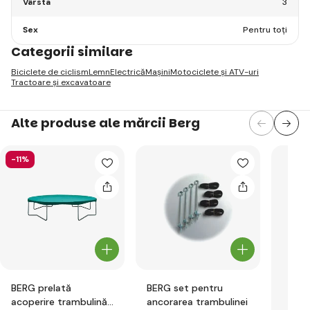
Vârsta
3
Sex
Pentru toți
Categorii similare
Biciclete de ciclism
Lemn
Electrică
Mașini
Motociclete și ATV-uri
Tractoare și excavatoare
Alte produse ale mărcii Berg
-11%
BERG prelată
BERG set pentru
acoperire trambulină
ancorarea trambulinei