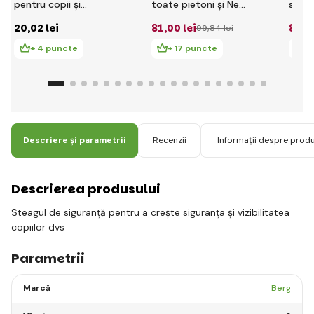
pentru copii și
toate pietoni și New
soun
permis de
Bounce Classic
20
,02 lei
81
,00 lei
85
,2
99
,84 lei
conducere BIG
pentru biciclete fără
+ 4 puncte
+ 17 puncte
+ 
roți BIG New &
Classic
Descriere și parametrii
Recenzii
Informații despre prod
Descrierea produsului
Steagul de siguranță pentru a crește siguranța și vizibilitatea
copiilor dvs
Parametrii
Marcă
Berg