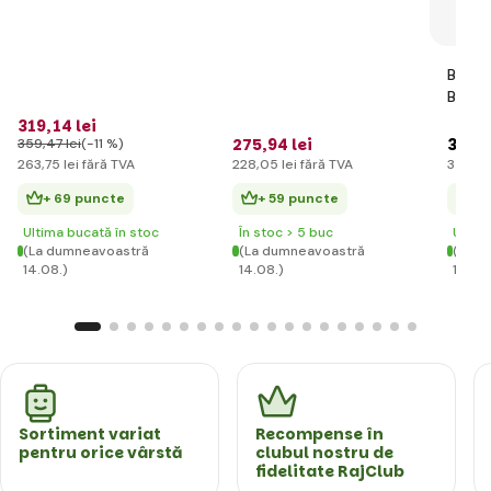
foarte rezistentă 270
cm
BERG 
BFR
319
,14 lei
275
,94 lei
3 787
359
,47 lei
(-11 %)
263
,75 lei
fără TVA
228
,05 lei
fără TVA
3 130
,
+ 69 puncte
+ 59 puncte
+ 
Ultima bucată în stoc
În stoc > 5 buc
Ultim
(La dumneavoastră
(La dumneavoastră
(La d
14.08.)
14.08.)
14.08
Sortiment variat
Recompense în
pentru orice vârstă
clubul nostru de
fidelitate RajClub