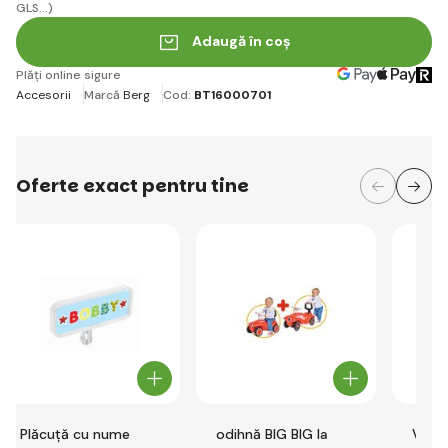
GLS...)
Adaugă în coș
Plăți online sigure
Accesorii
Marcă
Berg
Cod:
BT16000701
Oferte exact pentru tine
Plăcuță cu nume
odihnă BIG BIG la
Volan