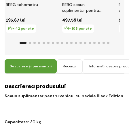
BERG tahometru
BERG scaun
BERG
suplimentar pentru
supli
vehicule cu pedale
masi
195
,67 lei
497
,59 lei
526
,
Race
Jeep
+ 42 puncte
+ 108 puncte
+ 
Descriere și parametrii
Recenzii
Informații despre prod
Descrierea produsului
Scaun suplimentar pentru vehicul cu pedale Black Edition.
Capacitate:
30 kg