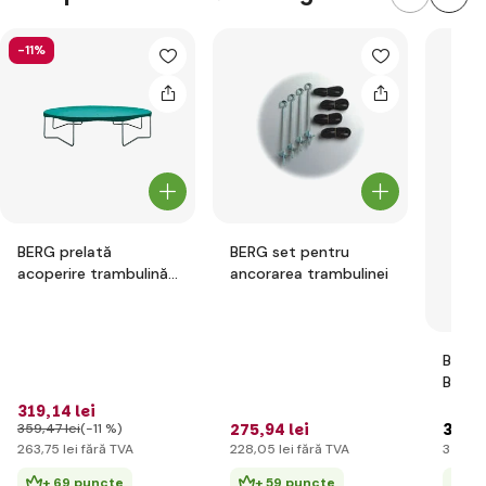
-11%
BERG prelată
BERG set pentru
acoperire trambulină
ancorarea trambulinei
foarte rezistentă 270
cm
BERG 
BFR
319
,14 lei
275
,94 lei
3 787
359
,47 lei
(-11 %)
263
,75 lei
fără TVA
228
,05 lei
fără TVA
3 130
,
+ 69 puncte
+ 59 puncte
+ 