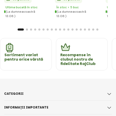
Ultima bucată în stoc
În stoc > 5 buc
Ultim
(La dumneavoastră
(La dumneavoastră
(La d
13.08.)
13.08.)
13.08.
Sortiment variat
Recompense în
pentru orice vârstă
clubul nostru de
fidelitate RajClub
CATEGORII
INFORMAȚII IMPORTANTE