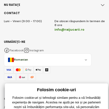
NU RATAȚI
CONTACT
Luni - Vineri (9:00 - 17:00)
De obicei răspundem în termen de
8 ore
info@raijucarii.ro
URMĂRIȚI-NE
Facebook
Instagram
Romanian
© 2018 - 2026 RaiJucării.ro, Toate drepturile rezervate
Această pagină este protejată prin reCAPTCHA și se aplică