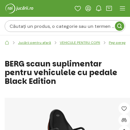
Jucării pentru afară
VEHICULE PENTRU COPII
Peg perego -
BERG scaun suplimentar
pentru vehiculele cu pedale
Black Edition