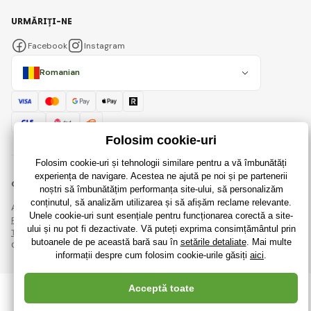
URMĂRIȚI-NE
Facebook
Instagram
Romanian
© 2018 - 2026 RaiJucării.ro, Toate drepturile rezervate
Această pagină este protejată prin reCAPTCHA și se aplică
Regulile de protecție a datelor personale
companiile Google și ale lor
Termeni și condiții
.
Crearea de magazine online eficiente de la
RIESENIA