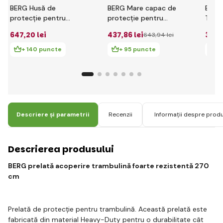
BERG Husă de
BERG Mare capac de
BERG
protecție pentru
protecție pentru
Trap 
trambulină foarte
trambulină, extra dur
supl
647
,20 lei
437
,86 lei
352
,
643
,94 lei
rezistentă Grand
350 cm - verde
- ver
Champion
+ 140 puncte
+ 95 puncte
+
Descriere și parametrii
Recenzii
Informații despre prod
Descrierea produsului
BERG prelată acoperire trambulină foarte rezistentă 270
cm
Prelată de protecție pentru trambulină. Această prelată este
fabricată din material Heavy-Duty pentru o durabilitate cât