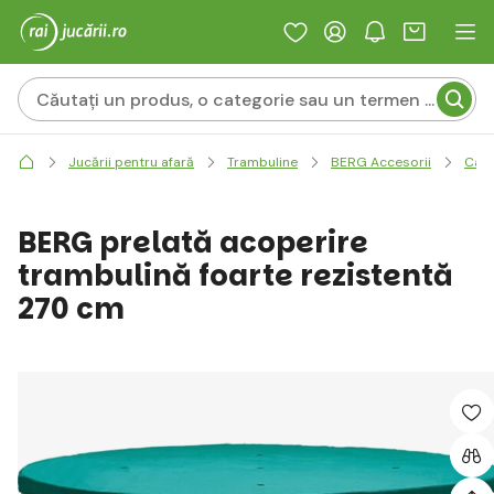
Jucării pentru afară
Trambuline
BERG Accesorii
Capa
BERG prelată acoperire
trambulină foarte rezistentă
270 cm