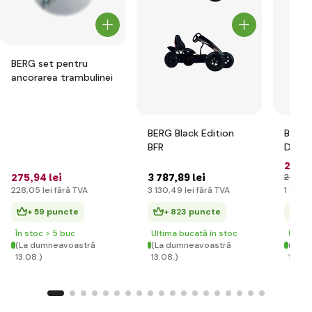
BERG set pentru
ancorarea trambulinei
BERG Black Edition
BERG 
BFR
Deere
2 00
275
,94 lei
3 787
,89 lei
2 313
,6
228
,05 lei
fără TVA
3 130
,49 lei
fără TVA
1 654
,
+ 59 puncte
+ 823 puncte
+ 
În stoc > 5 buc
Ultima bucată în stoc
Ultim
(La dumneavoastră
(La dumneavoastră
(La d
13.08.)
13.08.)
13.08.