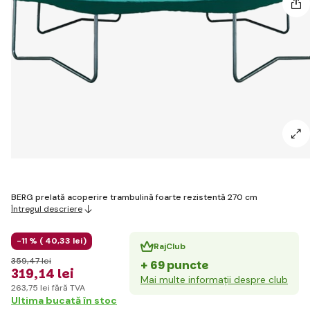
BERG prelată acoperire trambulină foarte rezistentă 270 cm
Întregul descriere
-11 % (
40
,33 lei
)
RajClub
359
,47 lei
+ 69 puncte
319
,14 lei
Mai multe informații despre club
263
,75 lei
fără TVA
Ultima bucată în stoc