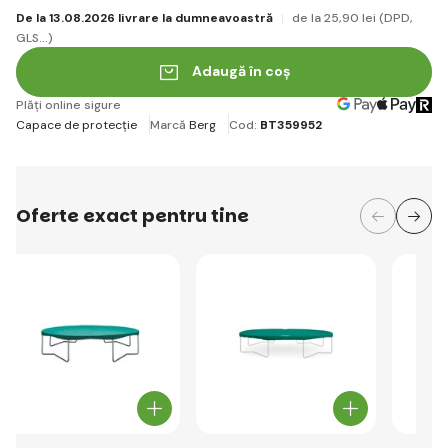
De la 13.08.2026 livrare la dumneavoastră
de la 25
,90 lei
(DPD,
GLS...)
Adaugă în coș
Plăți online sigure
Capace de protecție
Marcă
Berg
Cod:
BT359952
Oferte exact pentru tine