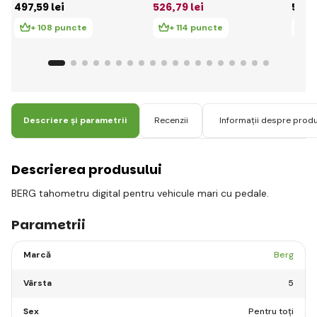
497
,59 lei
526
,79 lei
526
,
Race
Black Edition
Jeep
+ 108 puncte
+ 114 puncte
+ 
Descriere și parametrii
Recenzii
Informații despre prod
Descrierea produsului
BERG tahometru digital pentru vehicule mari cu pedale.
Parametrii
Marcă
Berg
Vârsta
5
Sex
Pentru toți