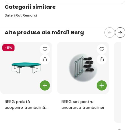
Categorii similare
Baterii
Roți
Remorci
Alte produse ale mărcii Berg
-11%
BERG prelată
BERG set pentru
acoperire trambulină
ancorarea trambulinei
foarte rezistentă 270
cm