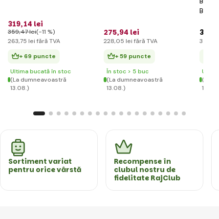
BERG 
BFR
319
,14 lei
275
,94 lei
3 787
359
,47 lei
(-11 %)
263
,75 lei
fără TVA
228
,05 lei
fără TVA
3 130
,
+ 69 puncte
+ 59 puncte
+ 
Ultima bucată în stoc
În stoc > 5 buc
Ultim
(La dumneavoastră
(La dumneavoastră
(La d
13.08.)
13.08.)
13.08.
Sortiment variat
Recompense în
pentru orice vârstă
clubul nostru de
fidelitate RajClub