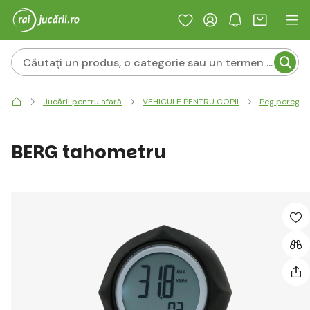
Jucării pentru afară
VEHICULE PENTRU COPII
Peg perego -
BERG tahometru