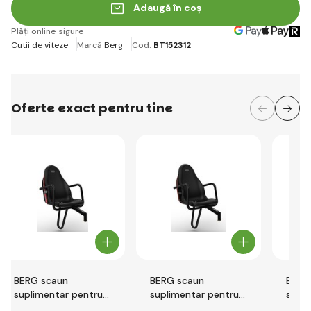
Adaugă în coș
Plăți online sigure
Cutii de viteze
Marcă
Berg
Cod:
BT152312
Oferte exact pentru tine
BERG scaun
BERG scaun
BERG
suplimentar pentru
suplimentar pentru
supli
vehicule cu pedale
vehiculele cu pedale
masi