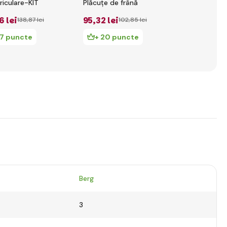
riculare-KIT
Plăcuțe de frână
portocaliu
6 lei
95
,32 lei
255
,72 lei
138
,87 lei
102
,85 lei
17 puncte
+ 20 puncte
+ 55 pu
Berg
3