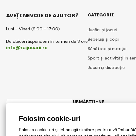
AVEȚI NEVOIE DE AJUTOR?
CATEGORII
Luni - Vineri (9:00 - 17:00)
Jucării și jocuri
Bebeluși și copii
De obicei răspundem în termen de 8 ore
info@raijucarii.ro
Sănătate și nutriție
Sport și activități în aer
Jocuri și distracție
URMĂRIȚI-NE
Romanian
Facebook
Instagram