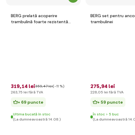
BERG prelată acoperire
BERG set pentru anco
trambulină foarte rezistentă
trambulinei
270 cm
319
,14 lei
275
,94 lei
359
,47 lei
(-11 %)
263
,75 lei
fără TVA
228
,05 lei
fără TVA
+ 69 puncte
+ 59 puncte
Ultima bucată în stoc
În stoc > 5 buc
(La dumneavoastră 14.08.)
(La dumneavoastră 14.