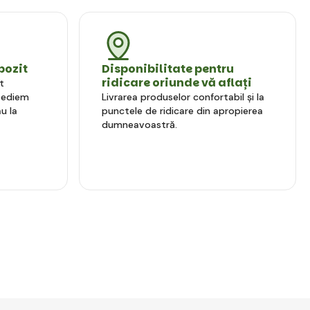
pozit
Disponibilitate pentru
ridicare oriunde vă aflați
t
xpediem
Livrarea produselor confortabil și la
u la
punctele de ridicare din apropierea
dumneavoastră.