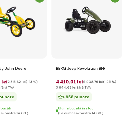
dy John Deere
BERG Jeep Revolution BFR
 lei
4 410
,01 lei
2 313
,62 lei
(-13 %)
5 908
,76 lei
(-25 %)
fără TVA
3 644
,63 lei
fără TVA
 puncte
+ 958 puncte
 bucăți
Ultima bucată în stoc
avoastră 14.08.)
(La dumneavoastră 14.08.)