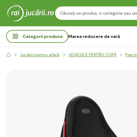
Categorii
produse
Marea reducere de vară
Jucării pentru afară
VEHICULE PENTRU COPII
Peg p