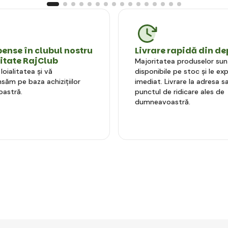
nse în clubul nostru
Livrare rapidă din de
litate RajClub
Majoritatea produselor sun
oialitatea și vă
disponibile pe stoc și le e
ăm pe baza achizițiilor
imediat. Livrare la adresa sa
astră.
punctul de ridicare ales de
dumneavoastră.