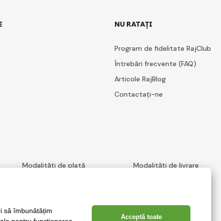
E
NU RATAȚI
Program de fidelitate RajClub
Întrebări frecvente (FAQ)
Articole RajBlog
Contactați-ne
Modalități de plată
Modalități de livrare