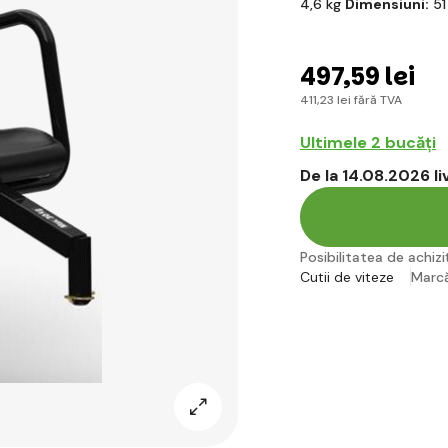
4,6 kg
Dimensiuni:
51
497
,59 lei
411
,23 lei
fără TVA
Ultimele 2 bucăți
De la 14.08.2026 l
Posibilitatea de achiziț
Cutii de viteze
Marc