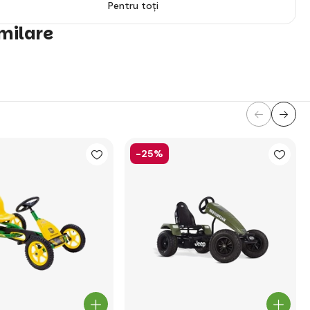
Pentru toți
imilare
-25%