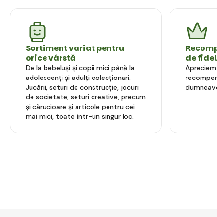
Sortiment variat pentru
Recompe
orice vârstă
de fide
De la bebeluși și copii mici până la
Apreciem l
adolescenți și adulți colecționari.
recompens
Jucării, seturi de construcție, jocuri
dumneavo
de societate, seturi creative, precum
și cărucioare și articole pentru cei
mai mici, toate într-un singur loc.