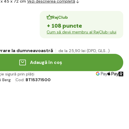
 x 45 x 72 cm
Vezi descrierea completă
RajClub
+ 108 puncte
Cum să devii membru al RajClub-ului
ivrare la dumneavoastră
de la 25
,90 lei
(DPD, GLS...)
Adaugă în coș
ie sigură prin plăți
ă
Berg
Cod:
BT15371500