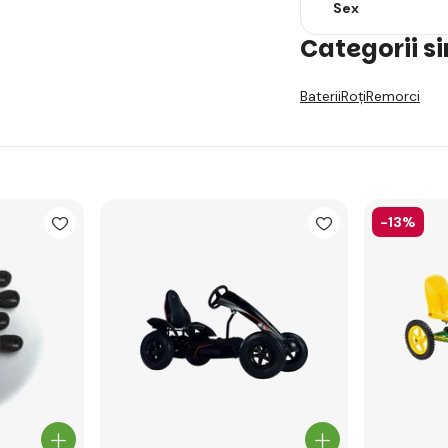
Sex
Categorii s
Baterii
Roți
Remorci
-13%