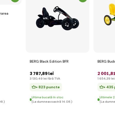
rarea
BERG Black Edition BFR
BERG Bud
3 787
,89 lei
2 001
,81
3 130
,49 lei
fără TVA
1 654
,39 lei
+ 823 puncte
+ 435
Ultima bucată în stoc
Ultimele 2
08.)
(La dumneavoastră 14.08.)
(La dumne