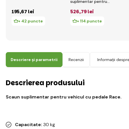
suplimentar pentru
vehiculele cu pedale
195
,67 lei
526
,79 lei
Black Edition
+ 42 puncte
+ 114 puncte
Descriere și parametrii
Recenzii
Informații despr
Descrierea produsului
Scaun suplimentar pentru vehicul cu pedale Race.
Capacitate:
30 kg