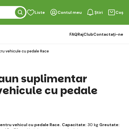
Liste
Contul meu
Știri
Coș
FAQ
RajClub
Contactați-ne
ru vehicule cu pedale Race
aun suplimentar
vehicule cu pedale
entru vehicul cu pedale Race.
Capacitate:
30 kg
Greutate: