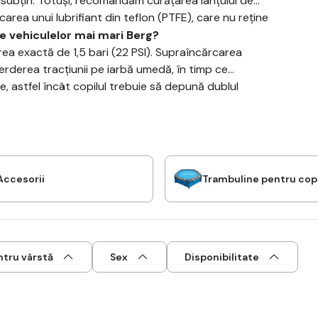
se subțiri. Totuși, recomandăm curățarea lanțului de
carea unui lubrifiant din teflon (PTFE), care nu reține
e vehiculelor mai mari Berg?
rea exactă de 1,5 bari (22 PSI). Supraîncărcarea
erderea tracțiunii pe iarbă umedă, în timp ce
e, astfel încât copilul trebuie să depună dublul
Accesorii
Trambuline pentru copi
ntru vârstă
Sex
Disponibilitate