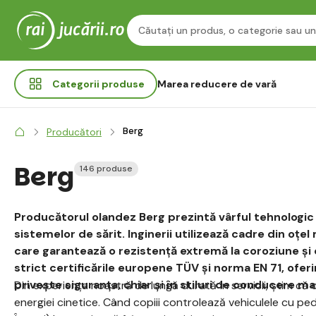
Categorii
produse
Marea reducere de vară
Berg
Producători
Berg
146 produse
Producătorul olandez Berg prezintă vârful tehnologic a
sistemelor de sărit. Inginerii utilizează cadre din oțe
care garantează o rezistență extremă la coroziune și
strict certificările europene TÜV și norma EN 71, ofer
privește siguranța, chiar și în stiluri de conducere m
Din experiența noastră de lungă durată în servicii, știm că c
energiei cinetice. Când copiii controlează vehiculele cu pe