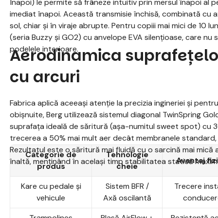
Înapoi) le permite să frâneze intuitiv prin mersul înapoi al
imediat înapoi. Această transmisie închisă, combinată cu a
sol, chiar și în viraje abrupte. Pentru copiii mai mici de 10 lu
(seria Buzzy și GO2) cu anvelope EVA silențioase, care nu se
podelele interioare.
Aerodinamica suprafețelor
cu arcuri
Fabrica aplică aceeași atenție la precizia ingineriei și pentr
obișnuite, Berg utilizează sistemul diagonal TwinSpring Gol
suprafața ideală de săritură (așa-numitul sweet spot) cu 3
trecerea a 50% mai mult aer decât membranele standard, 
Rezultatul este o săritură mai fluidă cu o sarcină mai mică a
Categorie de
Tehnologie
Avantaj fi
înaltă, menținând în același timp stabilitatea statică maximă
produs
cheie
Kare cu pedale și
Sistem BFR /
Trecere ins
vehicule
Axă oscilantă
conducere
Trampolines
Plasă AirFlow +
Rezistență a