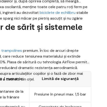
 pedalelor și, după oprirea completă, să meargă
xa oscilantă, menține toate cele patru roți ferm pe
ni, inginerii au dezvoltat
biciclete de echilibru
stabile
 sparg nici măcar pe pietriș ascuțit și nu zgârie
 de sărit și sistemele
u
trampolines
premium. În loc de arcuri drepte
d, care reduce tensiunea materialului și extinde
0%. Plasa de săritură cu tehnologia AirFlow permite
reducând dramatic rezistența aerodinamică.
supra articulațiilor copiilor și o fază de zbor mai
zic / mecanic
Limită de siguranță
 a cadrului din oțel.
tantanee de la
Presiune în pneuri max. 1,5 bar
 la frânare
erodinamică cu
Capacitate de încărcare