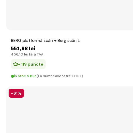
BERG platformă scări + Berg scări L
551
,88 lei
456
,10 lei
fără TVA
+ 119 puncte
În stoc 5 buc
(La dumneavoastră 13.08.)
-61%