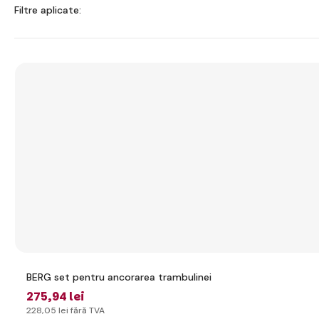
Filtre aplicate:
BERG set pentru ancorarea trambulinei
275
,94 lei
228
,05 lei
fără TVA