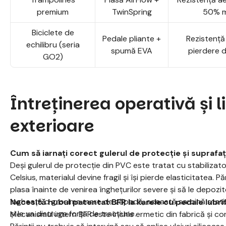
premium
TwinSpring
50% m
Biciclete de
Pedale pliante +
Rezistență
echilibru (seria
spumă EVA
pierdere 
GO2)
Întreținerea operativă și l
exterioare
Cum să iarnați corect gulerul de protecție și suprafaț
Deși gulerul de protecție din PVC este tratat cu stabilizat
Celsius, materialul devine fragil și își pierde elasticitatea. 
plasa înainte de venirea înghețurilor severe și să le depoz
îngheață o grosime mare de zăpadă, această sarcină stati
Necesită hubul patentat BFR la karele cu pedale lubri
și le va distruge forța de tracțiune.
Mecanismul intern BFR este închis ermetic din fabrică și con