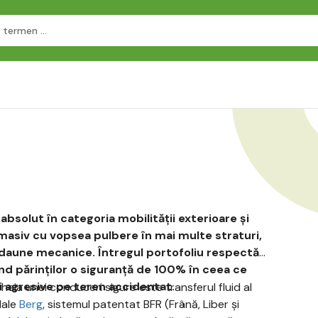
bsolut în categoria mobilității exterioare și
l masiv cu vopsea pulbere în mai multe straturi,
 daune mecanice. Întregul portofoliu respectă
ind părinților o siguranță de 100% în ceea ce
ai agresive pe teren accidentat.
heia unei conduceri sigure este transferul fluid al
dale
Berg
, sistemul patentat BFR (Frână, Liber și