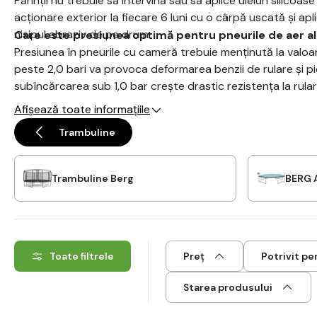
Părinții nu trebuie să intervină sau să aplice uleiuri silicoa
acționare exterior la fiecare 6 luni cu o cârpă uscată și apli
nisipul abraziv de pe drum.
Care este presiunea optimă pentru pneurile de aer al
Presiunea în pneurile cu cameră trebuie menținută la valoa
peste 2,0 bari va provoca deformarea benzii de rulare și pi
subîncărcarea sub 1,0 bar crește drastic rezistența la rular
energiei cinetice la pedalat.
Afișează toate informațiile
Trambuline
Trambuline Berg
BERG 
Toate filtrele
Preț
Potrivit pe
Starea produsului