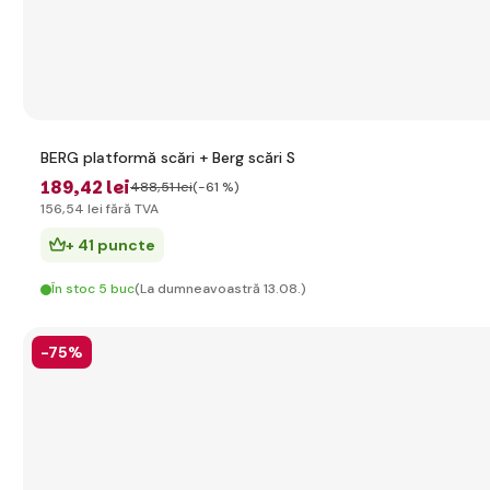
BERG platformă scări + Berg scări S
189
,42 lei
488
,51 lei
(-61 %)
156
,54 lei
fără TVA
+ 41 puncte
În stoc 5 buc
(La dumneavoastră 13.08.)
-75%