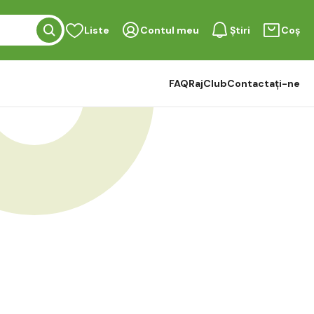
Liste
Contul meu
Știri
Coș
FAQ
RajClub
Contactați-ne