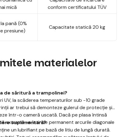
ai mică
conform certificatului TÜV
 la pană (0%
Capacitate statică 20 kg
de presiune)
imitele materialelor
a de săritură a trampolinei?
ori UV, la scăderea temperaturilor sub -10 grade
Părinții ar trebui să demonteze gulerul de protecție și
iteze într-o cameră uscată. Dacă pe plasa întinsă
că extremă va întinde permanent arcurile diagonale
fiere suplimentară?
ține un lubrifiant pe bază de litiu de lungă durată.