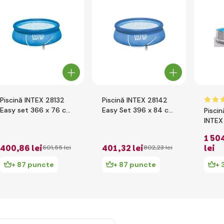
Piscină INTEX 28132
Piscină INTEX 28142
Easy set 366 x 76 cm
Easy Set 396 x 84 cm
Piscin
cu filtrație cartuș
cu filtrație cartuș
INTEX
Prism
1 50
cu fil
400
,86 lei
401
,32 lei
lei
601
,55 lei
802
,23 lei
+ 87 puncte
+ 87 puncte
+ 