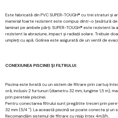
Este fabricată din PVC SUPER-TOUGH® cu trei straturi și are 
material foarte rezistent este compus dintr-o țesătură de
laminat pe ambele părți. SUPER-TOUGH® este rezistent la a
rezistent la abraziune, impact și radiații solare. Trebuie do
umpleți cu apă. Golirea este asigurată de un ventil de evac
CONEXIUNEA PISCINEI ȘI FILTRULUI:
Piscina este livrată cu un sistem de filtrare prin cartuș In
oră, inclusiv 2 furtunuri (diametru 32 mm, lungime 1,5 m), ma
prin peretele piscinei.
Pentru conectarea filtrului sunt pregătite treceri prin pere
32 mm (5/4 "). La această piscină se poate conecta și un sis
Recomandăm sistemul de filtrare cu nisip Intex 4m3/h..