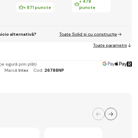
+ 478
+ 871 puncte
puncte
+
nicio alternativă?
Toate Solid și cu construcție
Toate parametrii
ie sigură prin plăți
Marcă
Intex
Cod:
26788NP