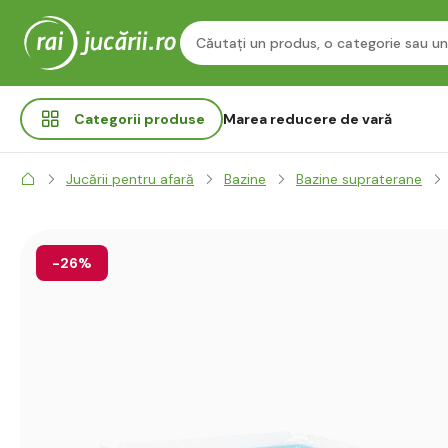
Categorii
produse
Marea reducere de vară
Jucării pentru afară
Bazine
Bazine supraterane
-26%