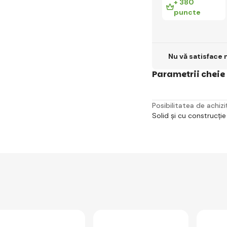
+ 380
puncte
Nu vă satisface 
Parametrii cheie
Posibilitatea de achiziț
Solid și cu construcție