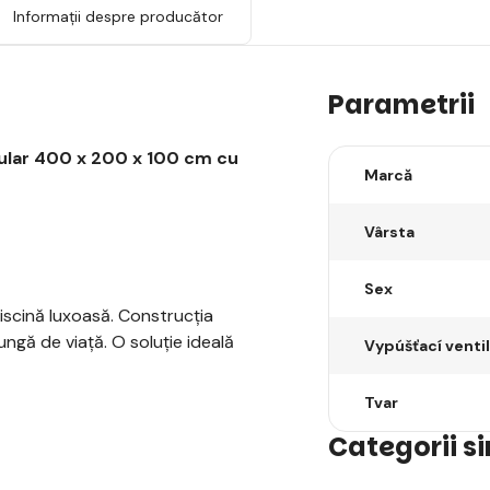
Informații despre producător
Parametrii
ular 400 x 200 x 100 cm cu
Marcă
Vârsta
Sex
iscină luxoasă. Construcția
ungă de viață. O soluție ideală
Vypúšťací ventil
Tvar
Categorii s