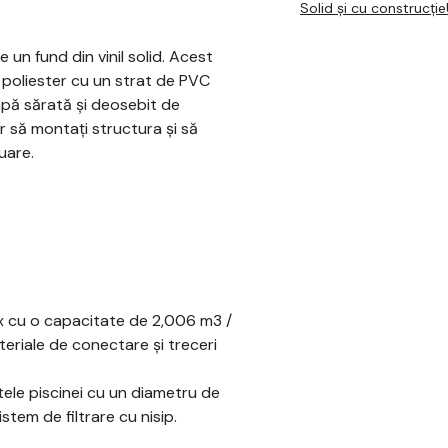
Solid și cu construcție
un fund din vinil solid. Acest
 poliester cu un strat de PVC
pă sărată și deosebit de
ar să montați structura și să
uare.
tex cu o capacitate de 2,006 m3 /
teriale de conectare și treceri
tele piscinei cu un diametru de
tem de filtrare cu nisip.