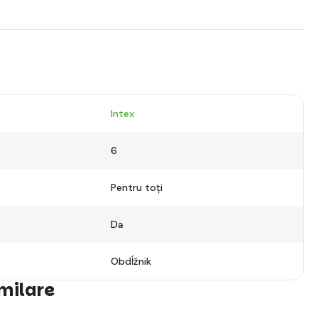
Intex
6
Pentru toți
Da
Obdĺžnik
imilare