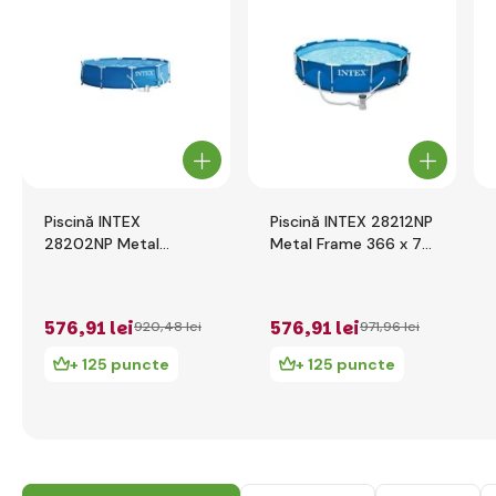
Piscină INTEX
Piscină INTEX 28212NP
28202NP Metal
Metal Frame 366 x 76
Frame 305 x 76 cm
cm cu filtrație cartuș
cu filtrație cartuș
576
,91 lei
576
,91 lei
920
,48 lei
971
,96 lei
+ 125 puncte
+ 125 puncte