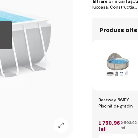
filtrare prin cartuș
Cu
luxoasă. Construcția
Produse alte
Bestway 561FY
Piscină de grădină
cu cadru și
acoperiș 396 x 107
1 750
,96
2 503
,52
cm
lei
lei