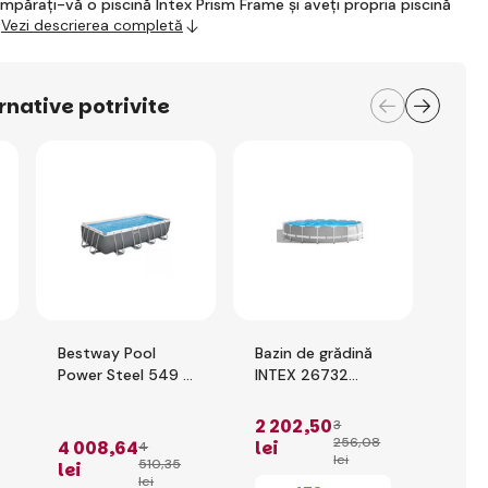
mpărați-vă o piscină Intex Prism Frame și aveți propria piscină
…
Vezi descrierea completă
rnative potrivite
Bestway Pool
Bazin de grădină
Bes
Power Steel 549 x
INTEX 26732
Pisci
274 x 122 cm cu
Prism Frame 549 x
supr
filtrare nisip
122 cm cu filtrare
Pro 
2 202
,50
3
cu cartuș
cm c
256
,08
4 008
,64
lei
4
lei
510
,35
lei
1 5
lei