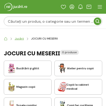
Jucării
JOCURI CU MESERII
JOCURI CU MESERII
0 produse
Bucătării și gătit
Atelier pentru copii
Copiii la cabinet
Magazin copii
medical
Școala copiilor
Copii fac curățenie