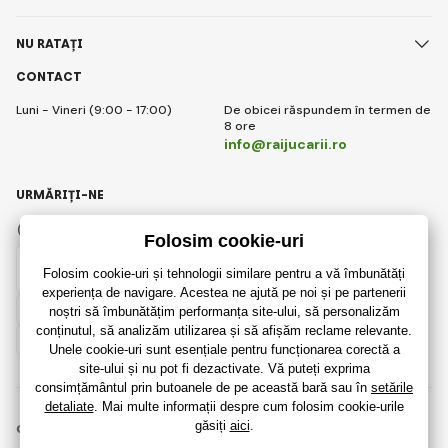
NU RATAȚI
CONTACT
Luni - Vineri (9:00 - 17:00)
De obicei răspundem în termen de
8 ore
info@raijucarii.ro
URMĂRIȚI-NE
Facebook
Instagram
Romanian
© 2018 - 2026 RaiJucării.ro, Toate drepturile rezervate