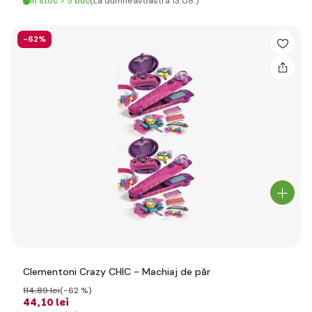
În stoc > 5 buc
(La dumneavoastră 13.08.)
-62%
Clementoni Crazy CHIC - Machiaj de păr
114
,89 lei
(-62 %)
44
,10 lei