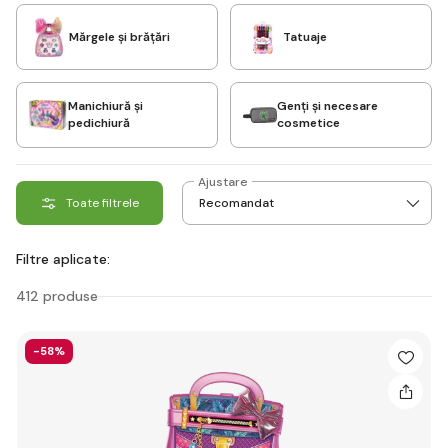
Mărgele și brățări
Tatuaje
Manichiură și
Genți și necesare
pedichiură
cosmetice
Ajustare
Toate filtrele
Filtre aplicate:
412 produse
-58%