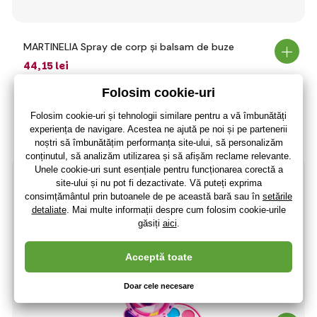
MARTINELIA Spray de corp și balsam de buze
44
,15 lei
36
,49 lei
fără TVA
+ 9 puncte
Ultima bucată în stoc
(La dumneavoastră 13.08.)