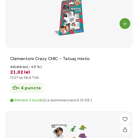
Clementoni Crazy CHIC - Tatuaj mistic
40
,64 lei
(-48 %)
21
,02 lei
17
,37 lei
fără TVA
+ 4 puncte
Ultimele 2 bucăți
(La dumneavoastră 13.08.)