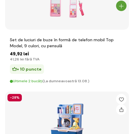
Set de luciuri de buze în formă de telefon mobil Top
Model, 9 culori, cu pensulă
49
,92 lei
41
,26 lei
fără TVA
+ 10 puncte
Ultimele 2 bucăți
(La dumneavoastră 13.08.)
-28%