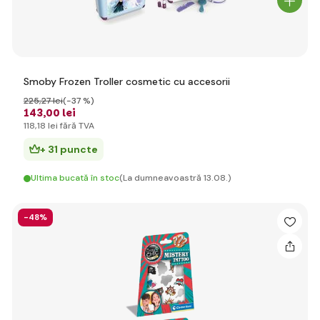
Smoby Frozen Troller cosmetic cu accesorii
225
,27 lei
(-37 %)
143
,00 lei
118
,18 lei
fără TVA
+ 31 puncte
Ultima bucată în stoc
(La dumneavoastră 13.08.)
-48%