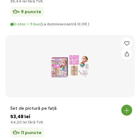
36
,44 lei
fără TVA
+ 9 puncte
În stoc > 5 buc
(La dumneavoastră 13.08.)
Set de pictură pe față
53
,48 lei
44
,20 lei
fără TVA
+ 11 puncte