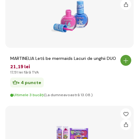
MARTINELIA Letś be mermaids Lacuri de unghii DUO
21
,19 lei
17
,51 lei
fără TVA
+ 4 puncte
Ultimele 3 bucăți
(La dumneavoastră 13.08.)