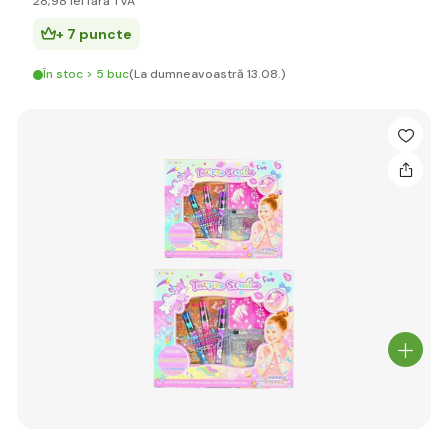
28
,98 lei
fără TVA
+ 7 puncte
În stoc > 5 buc
(La dumneavoastră 13.08.)