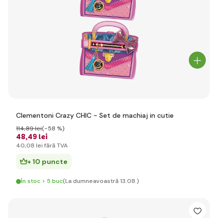
Clementoni Crazy CHIC - Set de machiaj in cutie
114
,89 lei
(-58 %)
48
,49 lei
40
,08 lei
fără TVA
+ 10 puncte
În stoc > 5 buc
(La dumneavoastră 13.08.)