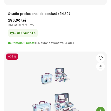
Studio profesional de coafură (5422)
186
,00 lei
153
,72 lei
fără TVA
+ 40 puncte
Ultimele 2 bucăți
(La dumneavoastră 13.08.)
-37%