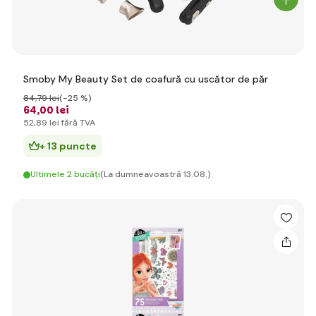
Smoby My Beauty Set de coafură cu uscător de păr
84
,79 lei
(-25 %)
64
,00 lei
52
,89 lei
fără TVA
+ 13 puncte
Ultimele 2 bucăți
(La dumneavoastră 13.08.)