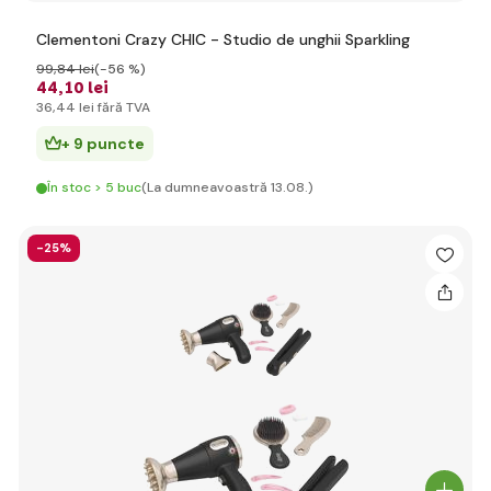
Clementoni Crazy CHIC - Studio de unghii Sparkling
99
,84 lei
(-56 %)
44
,10 lei
36
,44 lei
fără TVA
+ 9 puncte
În stoc > 5 buc
(La dumneavoastră 13.08.)
-25%