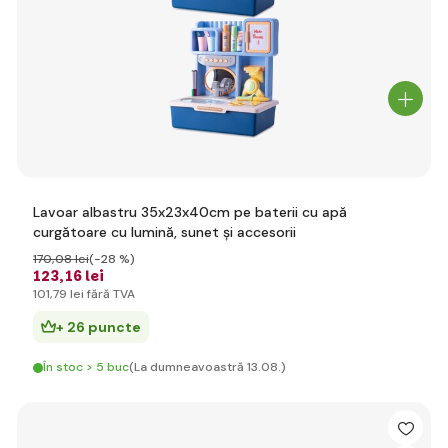
Lavoar albastru 35x23x40cm pe baterii cu apă
curgătoare cu lumină, sunet și accesorii
170
,08 lei
(-28 %)
123
,16 lei
101
,79 lei
fără TVA
+ 26 puncte
În stoc > 5 buc
(La dumneavoastră 13.08.)