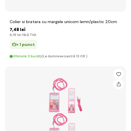
Colier si bratara cu margele unicorn lemn/plastic 20cm
7
,48 lei
6
,18 lei
fără TVA
+ 1 punct
Ultimele 3 bucăți
(La dumneavoastră 13.08.)