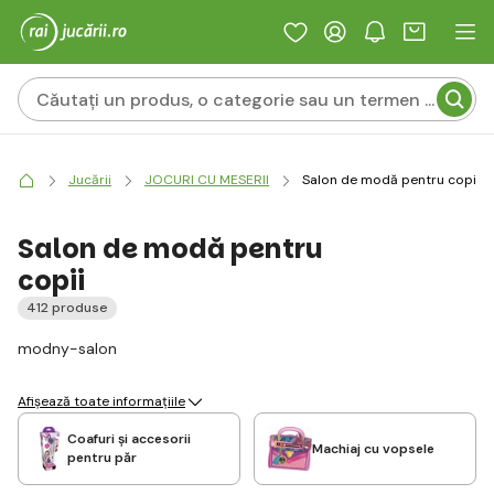
Jucării
JOCURI CU MESERII
Salon de modă pentru copii
Salon de modă pentru
copii
412 produse
modny-salon
Afișează toate informațiile
Coafuri și accesorii
Machiaj cu vopsele
pentru păr