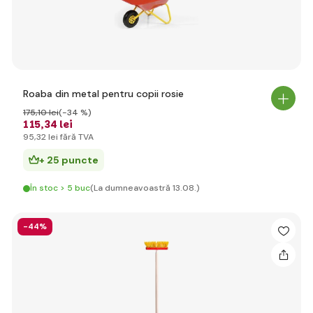
Roaba din metal pentru copii rosie
175
,10 lei
(-34 %)
115
,34 lei
95
,32 lei
fără TVA
+ 25 puncte
În stoc > 5 buc
(La dumneavoastră 13.08.)
-44%