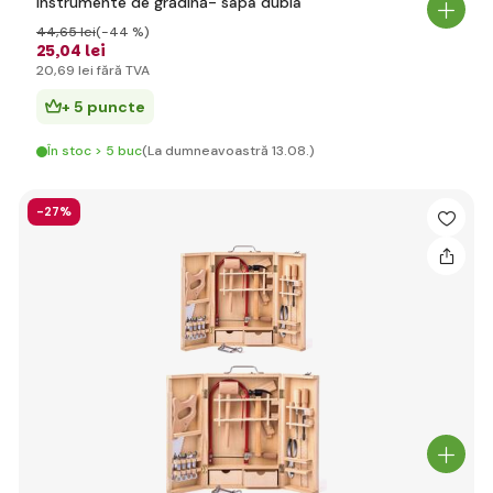
Instrumente de grădină- sapa dubla
44
,65 lei
(-44 %)
25
,04 lei
20
,69 lei
fără TVA
+ 5 puncte
În stoc > 5 buc
(La dumneavoastră 13.08.)
-27%