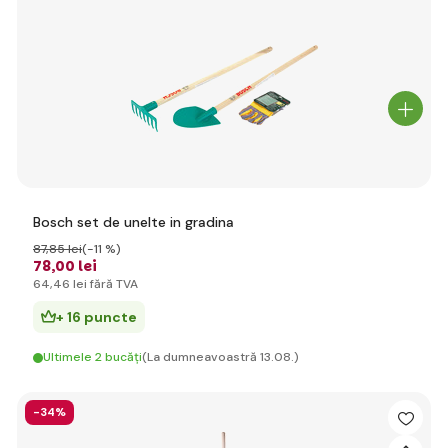
Bosch set de unelte in gradina
87
,85 lei
(-11 %)
78
,00 lei
64
,46 lei
fără TVA
+ 16 puncte
Ultimele 2 bucăți
(La dumneavoastră 13.08.)
-34%