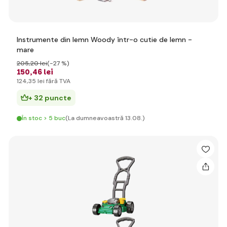
Instrumente din lemn Woody într-o cutie de lemn -
mare
205
,20 lei
(-27 %)
150
,46 lei
124
,35 lei
fără TVA
+ 32 puncte
În stoc > 5 buc
(La dumneavoastră 13.08.)