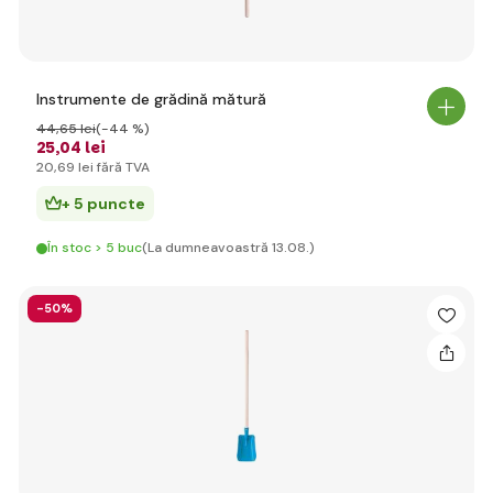
Instrumente de grădină mătură
44
,65 lei
(-44 %)
25
,04 lei
20
,69 lei
fără TVA
+ 5 puncte
În stoc > 5 buc
(La dumneavoastră 13.08.)
-50%