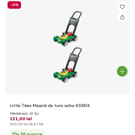
-31%
Little Tikes Mașină de tuns iarba 633614
174
,34 lei
(-31 %)
121
,00 lei
100
,00 lei
fără TVA
+ 26 puncte