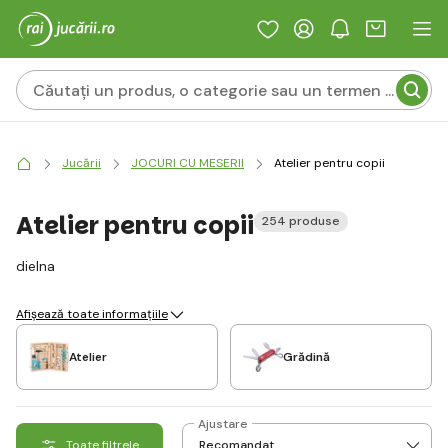
Jucării
JOCURI CU MESERII
Atelier pentru copii
Atelier pentru copii
254 produse
dielna
Afișează toate informațiile
Atelier
Grădină
Ajustare
Toate filtrele