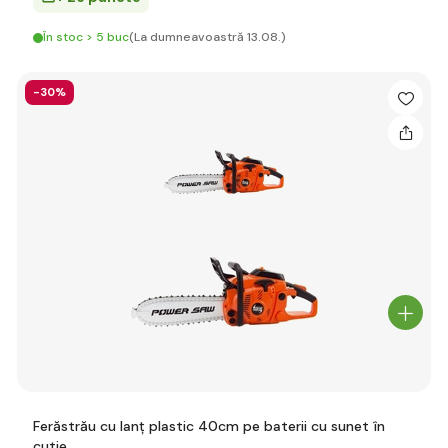
În stoc > 5 buc
(La dumneavoastră 13.08.)
-30%
Ferăstrău cu lanț plastic 40cm pe baterii cu sunet în
cutie