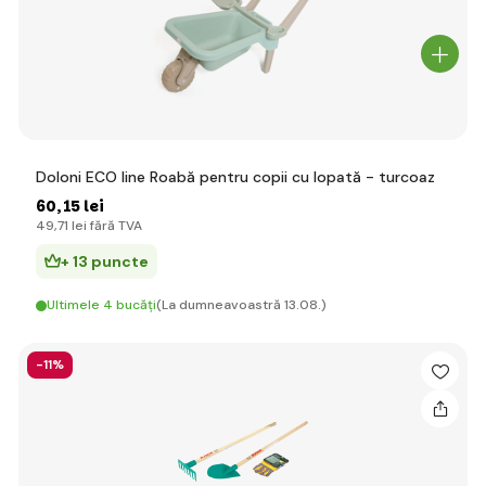
Doloni ECO line Roabă pentru copii cu lopată - turcoaz
60
,15 lei
49
,71 lei
fără TVA
+ 13 puncte
Ultimele 4 bucăți
(La dumneavoastră 13.08.)
-11%