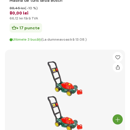
Masina de tuns iarba Bosch
88
,45 lei
(-10 %)
80
,00 lei
66
,12 lei
fără TVA
+ 17 puncte
Ultimele 3 bucăți
(La dumneavoastră 13.08.)