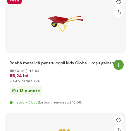
-43%
Roabă metalică pentru copii Kids Globe - roșu galben
150
,01 lei
(-43 %)
85
,24 lei
70
,45 lei
fără TVA
+ 18 puncte
În stoc > 5 buc
(La dumneavoastră 13.08.)