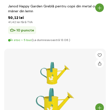
Janod Happy Garden Greblă pentru copii din metal cu
mâner din lemn
50
,12 lei
41
,42 lei
fără TVA
+ 10 puncte
În stoc > 5 buc
(La dumneavoastră 13.08.)