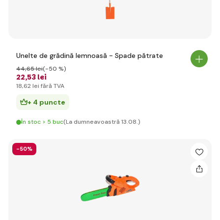
Unelte de grădină lemnoasă - Spade pătrate
44
,65 lei
(-50 %)
22
,53 lei
18
,62 lei
fără TVA
+ 4 puncte
În stoc > 5 buc
(La dumneavoastră 13.08.)
-50%