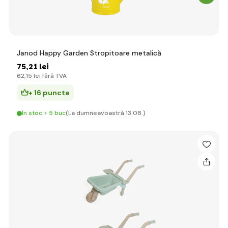
Janod Happy Garden Stropitoare metalică
75
,21 lei
62
,15 lei
fără TVA
+ 16 puncte
În stoc > 5 buc
(La dumneavoastră 13.08.)