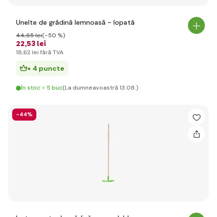
Unelte de grădină lemnoasă - lopată
44
,65 lei
(-50 %)
22
,53 lei
18
,62 lei
fără TVA
+ 4 puncte
În stoc > 5 buc
(La dumneavoastră 13.08.)
-44%