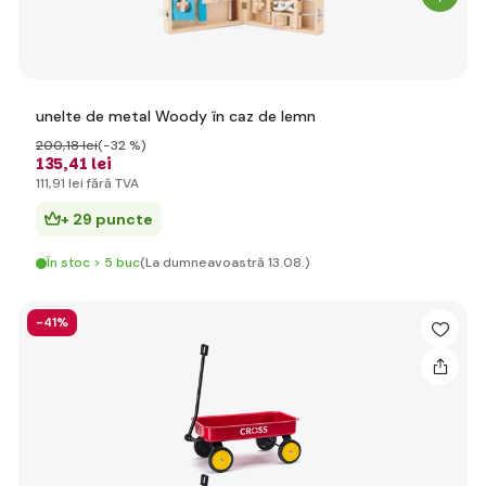
unelte de metal Woody în caz de lemn
200
,18 lei
(-32 %)
135
,41 lei
111
,91 lei
fără TVA
+ 29 puncte
În stoc > 5 buc
(La dumneavoastră 13.08.)
-41%