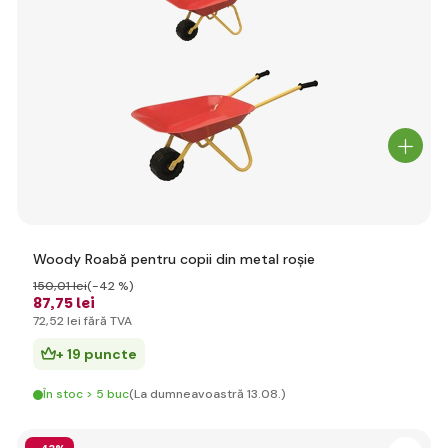
Woody Roabă pentru copii din metal roșie
150
,01 lei
(-42 %)
87
,75 lei
72
,52 lei
fără TVA
+ 19 puncte
În stoc > 5 buc
(La dumneavoastră 13.08.)