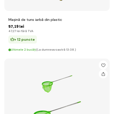
Mașină de tuns iarbă din plastic
57
,19 lei
47
,27 lei
fără TVA
+ 12 puncte
Ultimele 2 bucăți
(La dumneavoastră 13.08.)