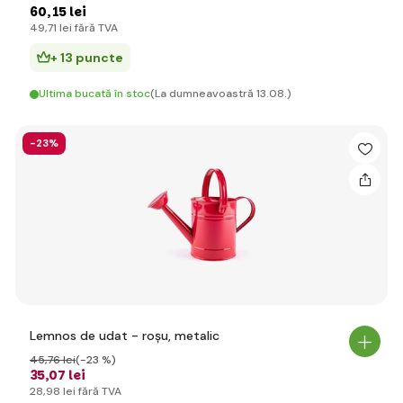
60
,15 lei
49
,71 lei
fără TVA
+ 13 puncte
Ultima bucată în stoc
(La dumneavoastră 13.08.)
-23%
Lemnos de udat - roșu, metalic
45
,76 lei
(-23 %)
35
,07 lei
28
,98 lei
fără TVA