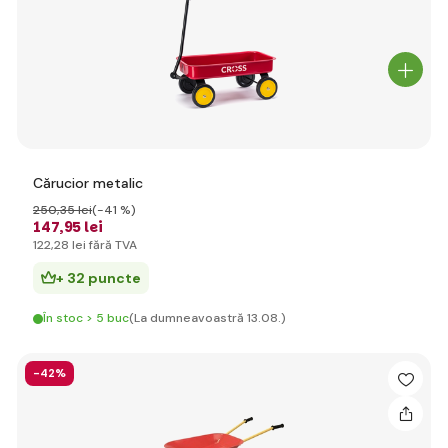
Cărucior metalic
250
,35 lei
(-41 %)
147
,95 lei
122
,28 lei
fără TVA
+ 32 puncte
În stoc > 5 buc
(La dumneavoastră 13.08.)
-42%