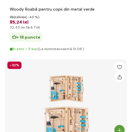
Woody Roabă pentru copii din metal verde
150
,01 lei
(-43 %)
85
,24 lei
70
,45 lei
fără TVA
+ 18 puncte
În stoc > 5 buc
(La dumneavoastră 13.08.)
-32%