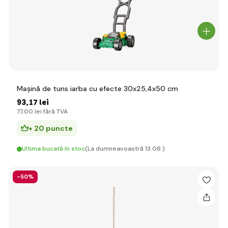
Mașină de tuns iarba cu efecte 30x25,4x50 cm
93
,17 lei
77
,00 lei
fără TVA
+ 20 puncte
Ultima bucată în stoc
(La dumneavoastră 13.08.)
-50%