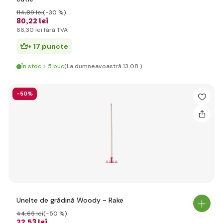
114
,89 lei
(-30 %)
80
,22 lei
66
,30 lei
fără TVA
+ 17 puncte
În stoc > 5 buc
(La dumneavoastră 13.08.)
-50%
Unelte de grădină Woody - Rake
44
,65 lei
(-50 %)
22
,53 lei