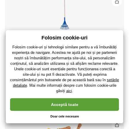
5.0
(1
)
Instrumente de grădină lemnoasă - greblă de frunze
44
,65 lei
(-34 %)
29
,55 lei
24
,42 lei
fără TVA
+ 6 puncte
În stoc > 5 buc
(La dumneavoastră 13.08.)
-40%