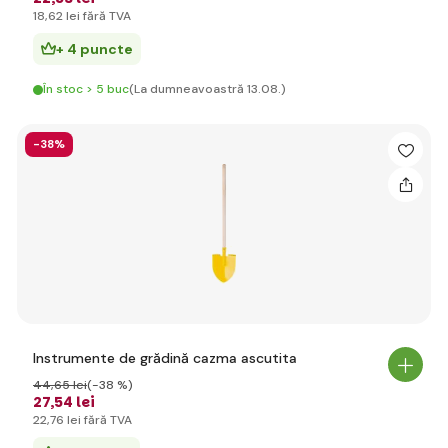
18
,62 lei
fără TVA
+ 4 puncte
În stoc > 5 buc
(La dumneavoastră 13.08.)
-38%
Instrumente de grădină cazma ascutita
44
,65 lei
(-38 %)
27
,54 lei
22
,76 lei
fără TVA