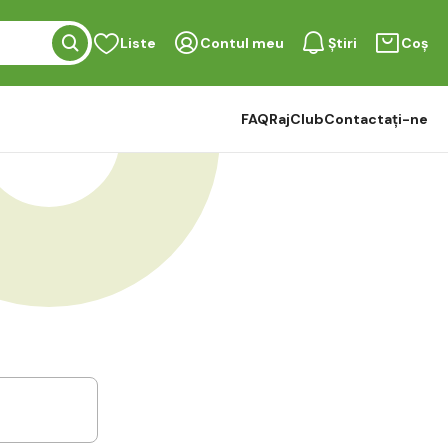
Liste
Contul meu
Știri
Coș
FAQ
RajClub
Contactați-ne