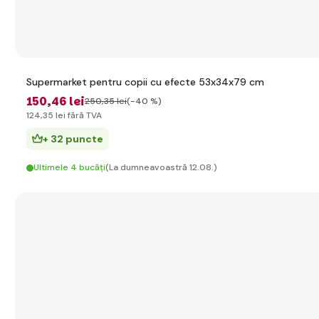
Supermarket pentru copii cu efecte 53x34x79 cm
150
,46 lei
250
,35 lei
(-40 %)
124
,35 lei
fără TVA
+ 32 puncte
Ultimele 4 bucăți
(La dumneavoastră 12.08.)