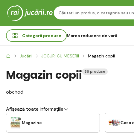
Categorii
produse
Marea reducere de vară
Jucării
JOCURI CU MESERII
Magazin copii
Magazin copii
86 produse
obchod
Afișează toate informațiile
Magazine
Casa d