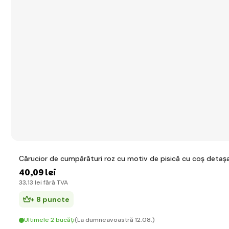
Cărucior de cumpărături roz cu motiv de pisică cu coș detașa
40
,09 lei
33
,13 lei
fără TVA
+ 8 puncte
Ultimele 2 bucăți
(La dumneavoastră 12.08.)