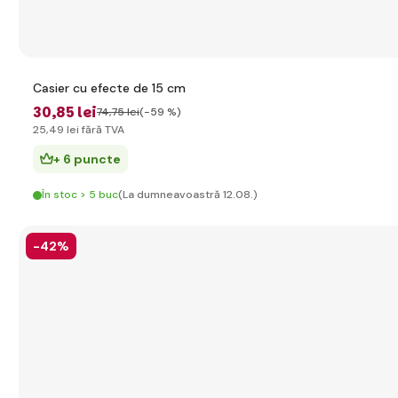
Casier cu efecte de 15 cm
30
,85 lei
74
,75 lei
(-59 %)
25
,49 lei
fără TVA
+ 6 puncte
În stoc > 5 buc
(La dumneavoastră 12.08.)
-42%