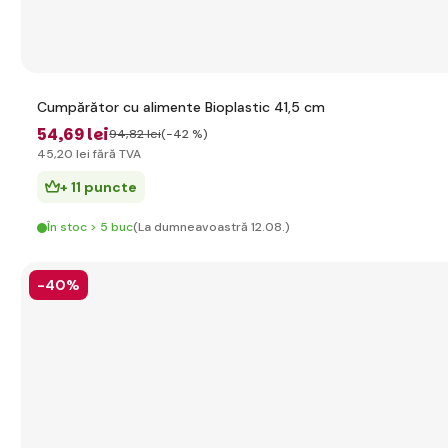
Cumpărător cu alimente Bioplastic 41,5 cm
54
,69 lei
94
,82 lei
(-42 %)
45
,20 lei
fără TVA
+ 11 puncte
În stoc > 5 buc
(La dumneavoastră 12.08.)
-40%