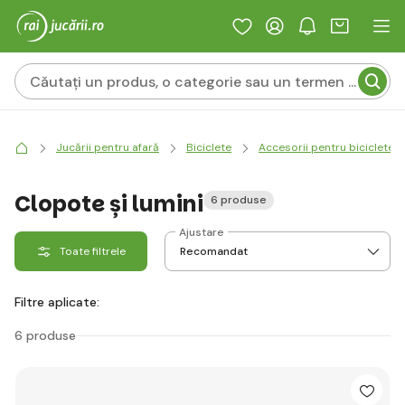
Jucării pentru afară
Biciclete
Accesorii pentru biciclete și
Clopote și lumini
6 produse
Ajustare
Toate filtrele
Filtre aplicate:
6 produse