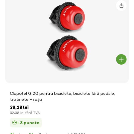
Clopoțel G 20 pentru biciclete, biciclete fără pedale,
trotinete - roșu
39
,18 lei
32
,38 lei
fără TVA
+ 8 puncte