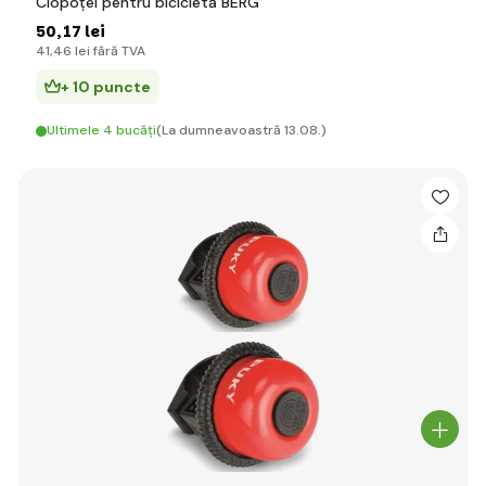
Clopoțel pentru bicicletă BERG
50
,17 lei
41
,46 lei
fără TVA
+ 10 puncte
Ultimele 4 bucăți
(La dumneavoastră 13.08.)