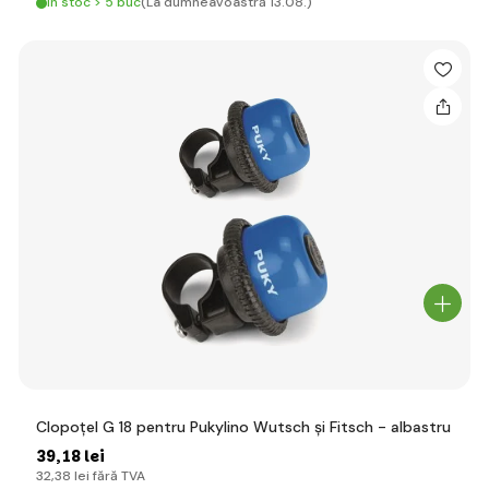
În stoc > 5 buc
(La dumneavoastră 13.08.)
Clopoțel G 18 pentru Pukylino Wutsch și Fitsch - albastru
39
,18 lei
32
,38 lei
fără TVA