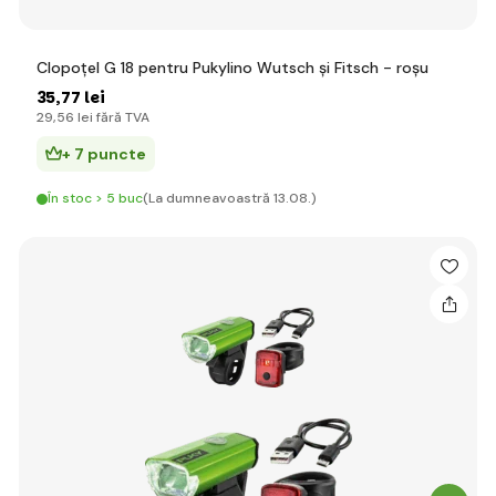
Clopoțel G 18 pentru Pukylino Wutsch și Fitsch - roșu
35
,77 lei
29
,56 lei
fără TVA
+ 7 puncte
În stoc > 5 buc
(La dumneavoastră 13.08.)