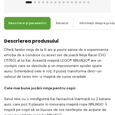
Descriere și parametrii
Recenzii
Informații despre prod
Descrierea produsului
Oferă fanilor ninja de la 6 ani și peste șansa de a experimenta
emoția de a conduce cu acest set de joacă Ninja Racer EVO
(71780) al lui Kai. Această mașină LEGO® NINJAGO® are un
cockpit care se deschide și un impresionant spoiler spate
auriu. Schimbând cele 4 roți, îl puteți transforma dintr-un
vehicul de teren într-o mașină de curse stradale.
Cele mai bune jucării ninja pentru copii
Setul vine cu o minifigurină Kai fantastică înarmată cu 2 katane
aurii, care pot fi plasate în minunata mașină roșie NINJAGO. Îi
inspiră pe copii să se bucure de ore nesfârșite de acțiune de
curse pe străzile orașului NINJAGO.