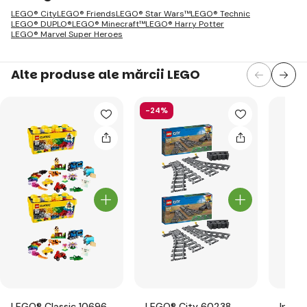
LEGO® City
LEGO® Friends
LEGO® Star Wars™
LEGO® Technic
LEGO® DUPLO®
LEGO® Minecraft™
LEGO® Harry Potter
LEGO® Marvel Super Heroes
Alte produse ale mărcii LEGO
-24%
LEGO® Classic 10696
LEGO® City 60238
Inter