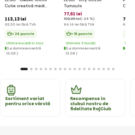
Cutie creativă medie
Turnouts
City 
LEGO®
77
,61 lei
113
,13 lei
76
,76
102
,35 lei
(-24 %)
93
,50 lei
fără TVA
64
,14 lei
fără TVA
63
,44 
+ 24 puncte
+ 16 puncte
+ 
Ultima bucată în stoc
Ultimele 3 bucăți
În st
(La dumneavoastră
(La dumneavoastră
(La d
13.08.)
13.08.)
13.08.
Sortiment variat
Recompense în
pentru orice vârstă
clubul nostru de
fidelitate RajClub