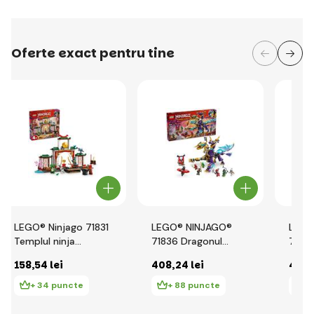
Oferte exact pentru tine
LEGO® Ninjago 71831
LEGO® NINJAGO®
LEGO
Templul ninja
71836 Dragonul
7184
Spinjitzu
concentrării Arc
Caval
158
,54 lei
408
,24 lei
499
,
+ 34 puncte
+ 88 puncte
+