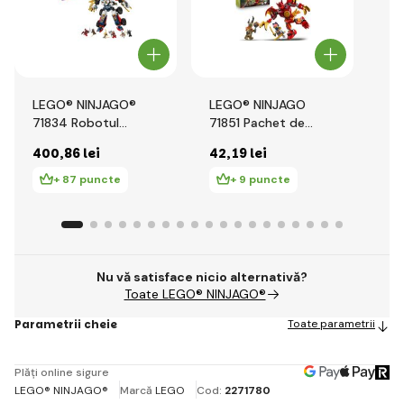
LEGO® NINJAGO®
LEGO® NINJAGO
LE
71834 Robotul
71851 Pachet de
71
ultracombo al lui
luptă al lui Kai cu
pa
400
,86 lei
42
,19 lei
62
Zane
costum de dragon
+ 87 puncte
+ 9 puncte
Nu vă satisface nicio alternativă?
Toate LEGO® NINJAGO®
Parametrii cheie
Toate parametrii
Plăți online sigure
LEGO® NINJAGO®
Marcă
LEGO
Cod:
2271780