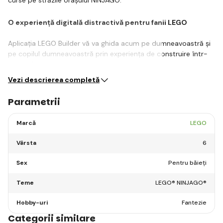
O experiență digitală distractivă pentru fanii LEGO
Aplicația LEGO Builder vă va ghida acum pe dumneavoastră și
pe copilul dumneavoastră prin experiența de construire într-
un mod…
Vezi descrierea completă
Parametrii
Marcă
LEGO
Vârsta
6
Sex
Pentru băieți
Teme
LEGO® NINJAGO®
Hobby-uri
Fantezie
Categorii similare