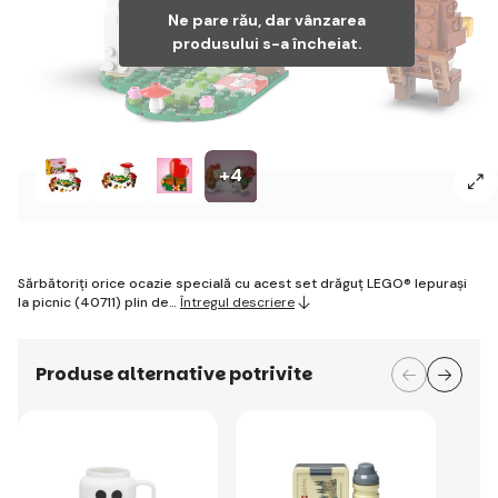
Ne pare rău, dar vânzarea
produsului s-a încheiat.
+4
Sărbătoriți orice ocazie specială cu acest set drăguț LEGO® Iepurași
la picnic (40711) plin de…
Întregul descriere
Produse alternative potrivite