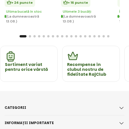
+ 24 puncte
+ 16 puncte
+ 
Ultima bucată în stoc
Ultimele 3 bucăți
În st
(La dumneavoastră
(La dumneavoastră
(La d
13.08.)
13.08.)
13.08.
Sortiment variat
Recompense în
pentru orice vârstă
clubul nostru de
fidelitate RajClub
CATEGORII
INFORMAȚII IMPORTANTE