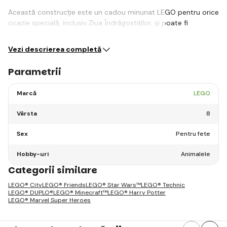
Această construcție este un cadou minunat LEGO pentru orice
ocazie specială, inclusiv Ziua Îndrăgostiților, și poate fi
combinată cu alte seturi LEGO (vândute…
Vezi descrierea completă
Parametrii
Marcă
LEGO
Vârsta
8
Sex
Pentru fete
Hobby-uri
Animalele
Categorii similare
LEGO® City
LEGO® Friends
LEGO® Star Wars™
LEGO® Technic
LEGO® DUPLO®
LEGO® Minecraft™
LEGO® Harry Potter
LEGO® Marvel Super Heroes