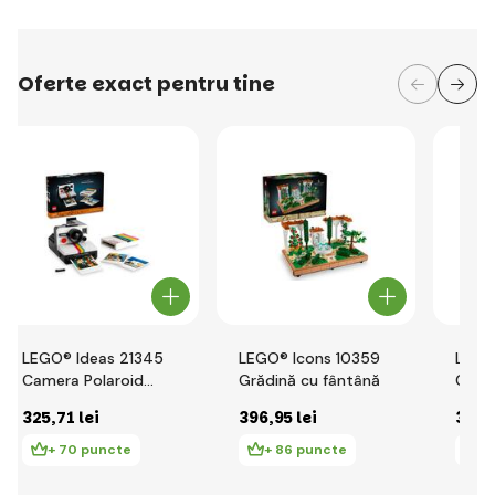
Oferte exact pentru tine
LEGO® Ideas 21345
LEGO® Icons 10359
LEGO
Camera Polaroid
Grădină cu fântână
Cafe
OneStep SX-70
325
,71 lei
396
,95 lei
329
,
+ 70 puncte
+ 86 puncte
+ 