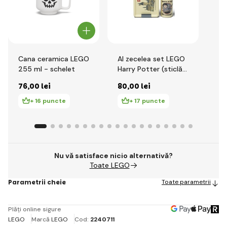
Cana ceramica LEGO
Al zecelea set LEGO
Ca
255 ml - schelet
Harry Potter (sticlă
Cre
și cutie) - Hogwarts
76
,00 lei
80
,00 lei
77
+ 16 puncte
+ 17 puncte
Nu vă satisface nicio alternativă?
Toate LEGO
Parametrii cheie
Toate parametrii
Plăți online sigure
LEGO
Marcă
LEGO
Cod:
2240711