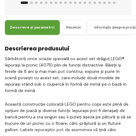
Descriere și parametrii
Recenzii
Informații despre prod
Descrierea produsului
Sărbătoriți orice ocazie specială cu acest set drăguț LEGO®
Iepurași la picnic (40711) plin de funcții distractive. Băieții și
fetele de 8 ani și mai mari pot construi, expune și pune în
scenă povești cu acest set, care include două modele de
iepurași stând sub o ciupercă în formă de inimă pe o bază în
formă de inimă.
Această construcție colorată LEGO pentru copii este plină de
opțiuni de joacă și diverse funcții. Iepurașii pot fi detașați de
bancă pentru a sta singuri sau îi puteți așeza pe pătură și să se
bucure de un picnic cu o floare, căni, prăjitură și un fluture
galben. Labele iepurașilor pot de asemenea să țină căni.