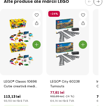
Alte produse ale mărcii LEGO
-24%
LEGO® Classic 10696
LEGO® City 60238
Inter
Cutie creativă medie
Turnouts
City 
LEGO®
77
,61 lei
113
,13 lei
76
,76
102
,35 lei
(-24 %)
93
,50 lei
fără TVA
64
,14 lei
fără TVA
63
,44 