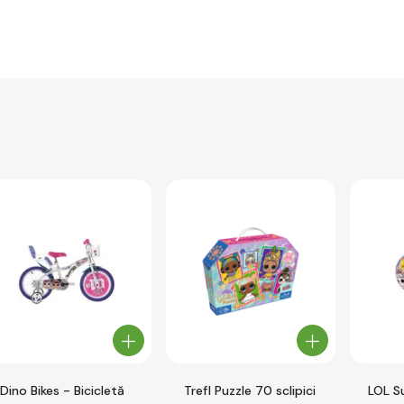
Dino Bikes - Bicicletă
Trefl Puzzle 70 sclipici
LOL S