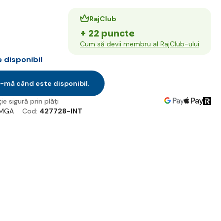
RajClub
+ 22 puncte
Cum să devii membru al RajClub-ului
disponibil
-mă când este disponibil.
ie sigură prin plăți
MGA
Cod:
427728-INT