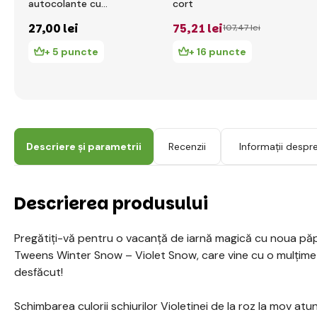
autocolante cu
cort
sclipici
27
,00 lei
75
,21 lei
107
,47 lei
+ 5 puncte
+ 16 puncte
Descriere și parametrii
Recenzii
Informații despr
Descrierea produsului
Pregătiți-vă pentru o vacanță de iarnă magică cu noua pă
Tweens Winter Snow – Violet Snow, care vine cu o mulțime
desfăcut!
Schimbarea culorii schiurilor Violetinei de la roz la mov a