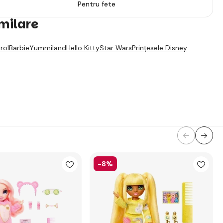
Pentru fete
imilare
rol
Barbie
Yummiland
Hello Kitty
Star Wars
Prințesele Disney
-8%