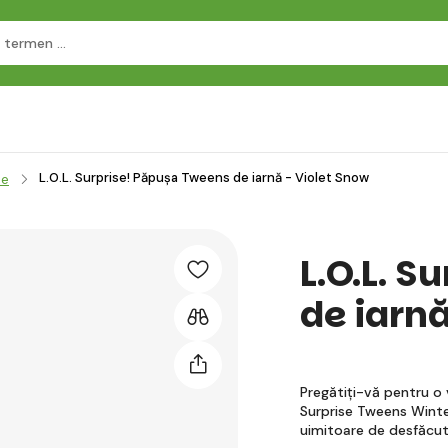
L.O.L. Surprise! Păpușa Tweens de iarnă - Violet Snow
se
L.O.L. 
de iarn
Pregătiți-vă pentru o
Surprise Tweens Winte
uimitoare de desfăcu