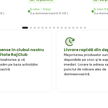
În stoc > 5 buc
În stoc 5 
8.)
(La dumneavoastră 13.08.)
(La dumne
nse în clubul nostru
Livrare rapidă din de
litate RajClub
Majoritatea produselor sun
oialitatea și vă
disponibile pe stoc și le e
ăm pe baza achizițiilor
imediat. Livrare la adresa sa
astră.
punctul de ridicare ales de
dumneavoastră.