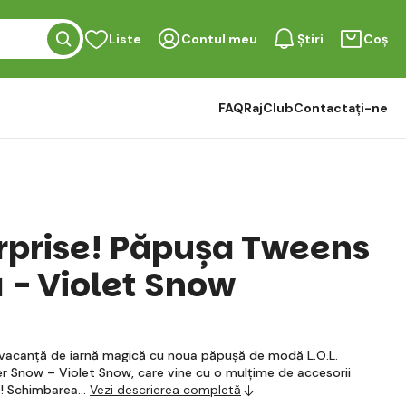
Liste
Contul meu
Știri
Coș
FAQ
RajClub
Contactați-ne
Surprise! Păpușa Tweens
ă - Violet Snow
 vacanță de iarnă magică cu noua păpușă de modă L.O.L.
r Snow – Violet Snow, care vine cu o mulțime de accesorii
t! Schimbarea…
Vezi descrierea completă