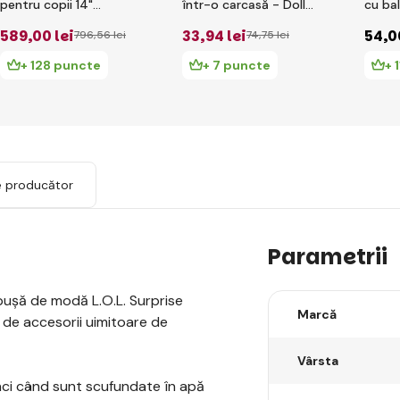
pentru copii 14"
într-o carcasă - Dolls
cu ba
614GLOL - LOL 2020
LOL Surprise!
PDQ
589
,00 lei
33
,94 lei
54
,0
796
,56 lei
74
,75 lei
+ 128 puncte
+ 7 puncte
+ 
e producător
Parametrii
pușă de modă L.O.L. Surprise
Marcă
 de accesorii uimitoare de
Vârsta
tunci când sunt scufundate în apă