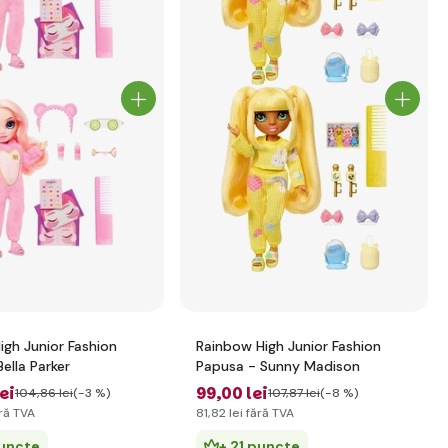
igh Junior Fashion
Rainbow High Junior Fashion
ella Parker
Papusa - Sunny Madison
lei
99
,00 lei
104
,86 lei
(-3 %)
107
,87 lei
(-8 %)
ră TVA
81
,82 lei
fără TVA
puncte
+ 21 puncte