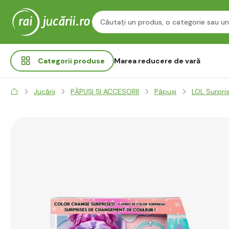
Categorii
produse
Marea reducere de vară
Jucării
PĂPUȘI ȘI ACCESORII
Păpuși
LOL Surpri