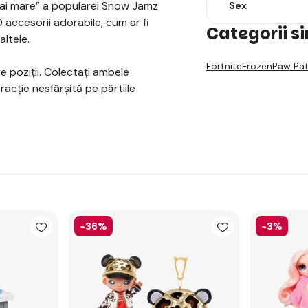
mai mare” a popularei Snow Jamz
Sex
 accesorii adorabile, cum ar fi
Categorii s
altele.
Fortnite
Frozen
Paw Pat
e poziții. Colectați ambele
acție nesfârșită pe pârtiile
-36%
-3%