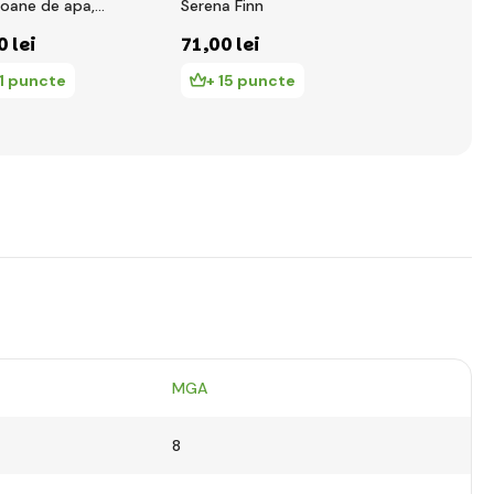
loane de apa,
Serena Finn
cu păr din m
PDQ
0 lei
71
,00 lei
54
,00 lei
11 puncte
+ 15 puncte
+ 11 pun
MGA
8