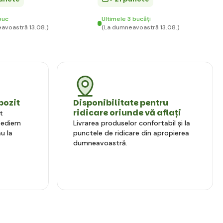
buc
Ultimele 3 bucăți
avoastră 13.08.)
(La dumneavoastră 13.08.)
pozit
Disponibilitate pentru
ridicare oriunde vă aflați
t
xpediem
Livrarea produselor confortabil și la
u la
punctele de ridicare din apropierea
dumneavoastră.