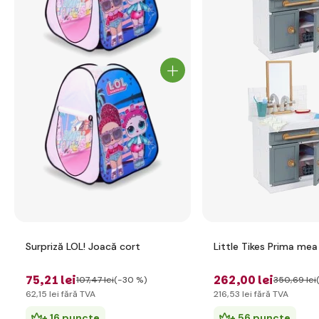
Surpriză LOL! Joacă cort
Little Tikes Prima mea
75
,21 lei
262
,00 lei
107
,47 lei
(-30 %)
350
,69 lei
62
,15 lei
fără TVA
216
,53 lei
fără TVA
+ 16 puncte
+ 56 puncte