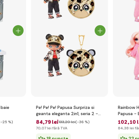
 baie
Pe! Pe! Pe! Papusa Surpriza si
Rainbow H
geanta eleganta 2in1, seria 2 -
Papusa - B
Gianni Wilde
84
,79 lei
102
,10 
(-25 %)
133
,20 lei
(-36 %)
70
,07 lei
fără TVA
84
,38 lei
fă
+ 18 puncte
+ 22 