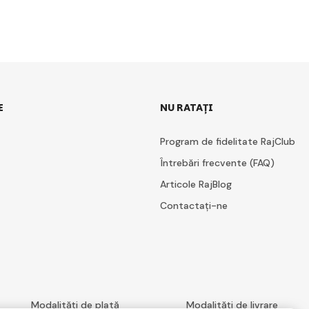
E
NU RATAȚI
Program de fidelitate RajClub
Întrebări frecvente (FAQ)
Articole RajBlog
Contactați-ne
Modalități de plată
Modalități de livrare