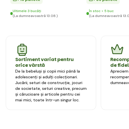
Ultimele 3 bucăți
În stoc > 5 buc
(La dumneavoastră 13.08.)
(La dumneavoastră 13.0
Sortiment variat pentru
Recompe
orice vârstă
de fide
De la bebeluși și copii mici până la
Apreciem l
adolescenți și adulți colecționari.
recompens
Jucării, seturi de construcție, jocuri
dumneavo
de societate, seturi creative, precum
și cărucioare și articole pentru cei
mai mici, toate într-un singur loc.