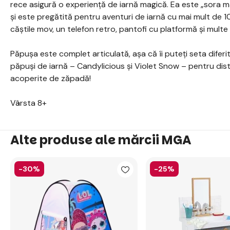
rece asigură o experiență de iarnă magică. Ea este „sora 
și este pregătită pentru aventuri de iarnă cu mai mult de 10
căștile mov, un telefon retro, pantofi cu platformă și multe 
Păpușa este complet articulată, așa că îi puteți seta diferit
păpuși de iarnă – Candylicious și Violet Snow – pentru distr
acoperite de zăpadă!
Vârsta 8+
Alte produse ale mărcii MGA
-30%
-25%