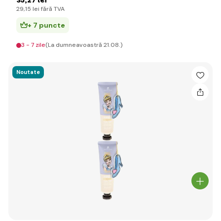
35
,27 lei
29
,15 lei
fără TVA
+ 7 puncte
3 - 7 zile
(La dumneavoastră 21.08.)
Noutate