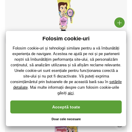
Set de îngrijire a mâinilor Mad Beauty cu pilă 50ml Bella
Disney Princess Express Yoursel
35
,27 lei
29
,15 lei
fără TVA
+ 7 puncte
3 - 7 zile
(La dumneavoastră 21.08.)
Noutate