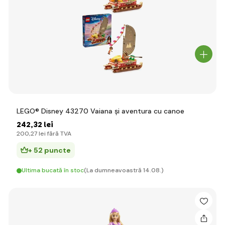
LEGO® Disney 43270 Vaiana și aventura cu canoe
242
,32 lei
200
,27 lei
fără TVA
+ 52 puncte
Ultima bucată în stoc
(La dumneavoastră 14.08.)