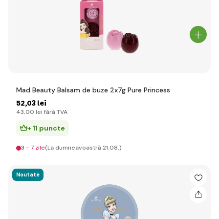
Mad Beauty Balsam de buze 2x7g Pure Princess
52
,03 lei
43
,00 lei
fără TVA
+ 11 puncte
3 - 7 zile
(La dumneavoastră 21.08.)
Noutate