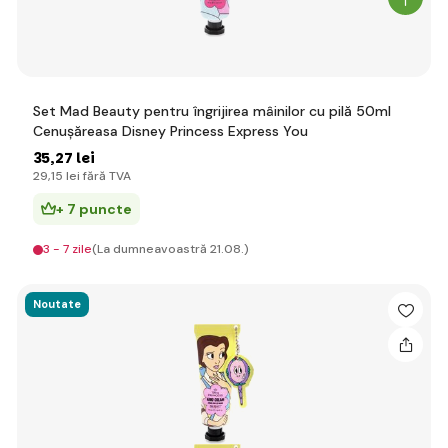
Set Mad Beauty pentru îngrijirea mâinilor cu pilă 50ml
Cenușăreasa Disney Princess Express You
35
,27 lei
29
,15 lei
fără TVA
+ 7 puncte
3 - 7 zile
(La dumneavoastră 21.08.)
Noutate