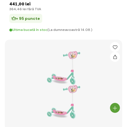
441
,00 lei
364
,46 lei
fără TVA
+ 95 puncte
Ultima bucată în stoc
(La dumneavoastră 14.08.)