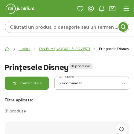
Jucării
DIN FILME, JOCURI ȘI POVEȘTI
Prințesele Disney
Prințesele Disney
31 produse
Ajustare
Toate filtrele
Filtre aplicate:
31 produse