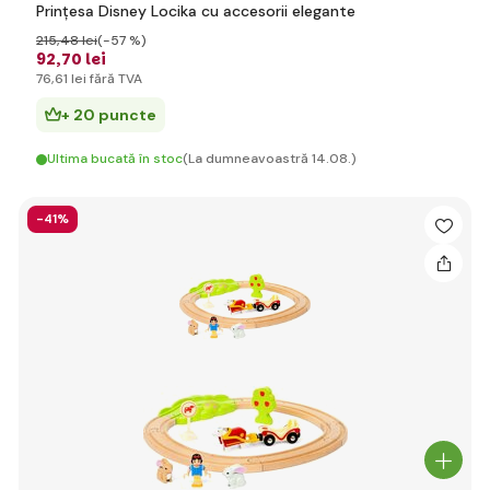
Prințesa Disney Locika cu accesorii elegante
215
,48 lei
(-57 %)
92
,70 lei
76
,61 lei
fără TVA
+ 20 puncte
Ultima bucată în stoc
(La dumneavoastră 14.08.)
-41%