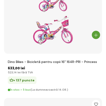
Dino Bikes - Bicicletă pentru copii 16" 164R-PRI - Princess
633
,00 lei
523
,14 lei
fără TVA
+ 137 puncte
În stoc > 5 buc
(La dumneavoastră 14.08.)