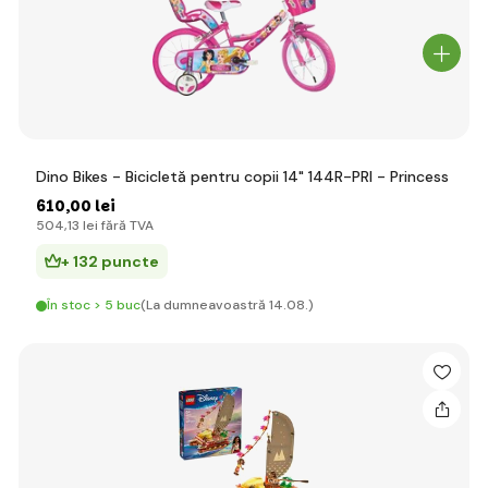
Dino Bikes - Bicicletă pentru copii 14" 144R-PRI - Princess
610
,00 lei
504
,13 lei
fără TVA
+ 132 puncte
În stoc > 5 buc
(La dumneavoastră 14.08.)