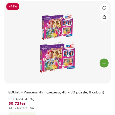
-49%
EDUkit - Princess 4în1 (pexeso, 48 + 30 puzzle, 6 cuburi)
99
,84 lei
(-49 %)
50
,72 lei
41
,92 lei
fără TVA