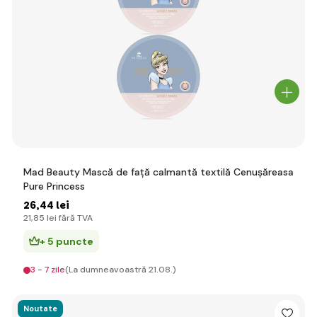
Mad Beauty Mască de față calmantă textilă Cenușăreasa
Pure Princess
26
,44 lei
21
,85 lei
fără TVA
+ 5 puncte
3 - 7 zile
(La dumneavoastră 21.08.)
Noutate