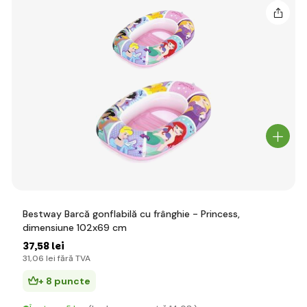
Bestway Barcă gonflabilă cu frânghie - Princess,
dimensiune 102x69 cm
37
,58 lei
31
,06 lei
fără TVA
+ 8 puncte