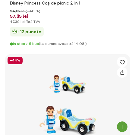
Disney Princess Coș de picnic 2 în 1
94
,82 lei
(-40 %)
57
,35 lei
47
,39 lei
fără TVA
+ 12 puncte
În stoc > 5 buc
(La dumneavoastră 14.08.)
-44%