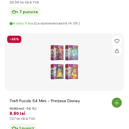
28
,98 lei
fără TVA
+ 7 puncte
În stoc 5 buc
(La dumneavoastră 14.08.)
-56%
Trefl Puzzle 54 Mini - Prințese Disney
19
,82 lei
(-56 %)
8
,80 lei
7
,27 lei
fără TVA
+ 1 punct