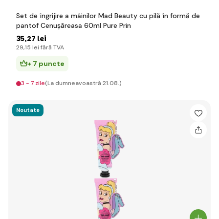
Set de îngrijire a mâinilor Mad Beauty cu pilă în formă de
pantof Cenușăreasa 60ml Pure Prin
35
,27 lei
29
,15 lei
fără TVA
+ 7 puncte
3 - 7 zile
(La dumneavoastră 21.08.)
Noutate