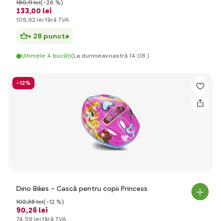
180
,11 lei
(-26 %)
133
,00 lei
109
,92 lei
fără TVA
+ 28 puncte
Ultimele 4 bucăți
(La dumneavoastră 14.08.)
-12%
Dino Bikes - Cască pentru copii Princess
102
,35 lei
(-12 %)
90
,26 lei
74
,59 lei
fără TVA