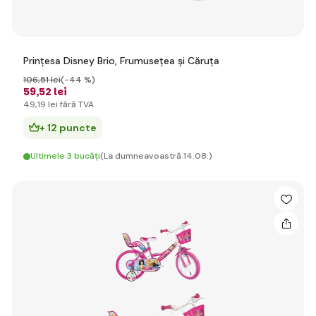
Prințesa Disney Brio, Frumusețea și Căruța
106
,51 lei
(-44 %)
59
,52 lei
49
,19 lei
fără TVA
+ 12 puncte
Ultimele 3 bucăți
(La dumneavoastră 14.08.)