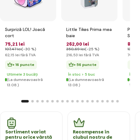
Surpriză LOL! Joacă
Little Tikes Prima mea
Pe! Pe
cort
baie
Surpri
elegan
75
,21 lei
262
,00 lei
84
,79
-Gian
107
,47 lei
(-30 %)
350
,69 lei
(-25 %)
133
,20 
62
,15 lei
fără TVA
216
,53 lei
fără TVA
70
,07 l
+ 16 puncte
+ 56 puncte
+ 
Ultimele 3 bucăți
În stoc > 5 buc
În st
(La dumneavoastră
(La dumneavoastră
(La d
13.08.)
13.08.)
13.08.
Sortiment variat
Recompense în
pentru orice vârstă
clubul nostru de