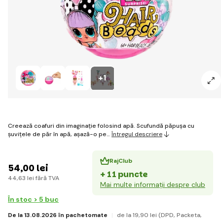
+1
Creează coafuri din imaginație folosind apă. Scufundă păpușa cu
șuvițele de păr în apă, așază-o pe…
Întregul descriere
RajClub
54
,00 lei
+ 11 puncte
44
,63 lei
fără TVA
Mai multe informații despre club
În stoc > 5 buc
De la 13.08.2026 în pachetomate
de la 19
,90 lei
(DPD, Packeta,