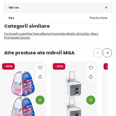
Vârsta
4
Sex
Pentru fete
Categorii similare
Fortnite
Frozen
Paw Patrol
Barbie
Yummiland
Hello Kitty
Star Wars
Prințesele Disney
Alte produse ale mărcii MGA
-30%
-25%
-36%