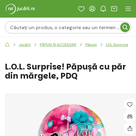
Jucării
PĂPUȘI ȘI ACCESORII
Păpuși
LOL Surprise
L.O.L. Surprise! Păpușă cu păr
din mărgele, PDQ