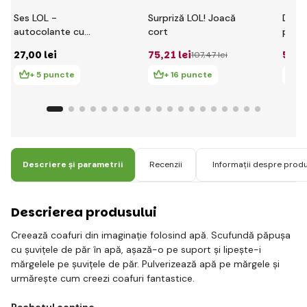
Ses LOL -
Surpriză LOL! Joacă
Dino 
autocolante cu
cort
pentr
sclipici
614G
27
,00 lei
75
,21 lei
589
,
107
,47 lei
+ 5 puncte
+ 16 puncte
+ 
Descriere și parametrii
Recenzii
Informații despre prod
Descrierea produsului
Creează coafuri din imaginație folosind apă. Scufundă păpușa
cu șuvițele de păr în apă, așază-o pe suport și lipește-i
mărgelele pe șuvițele de păr. Pulverizează apă pe mărgele și
urmărește cum creezi coafuri fantastice.
Pachetul conține