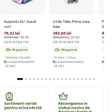
Surpriză LOL! Joacă
Little Tikes Prima mea
Pe! Pe
cort
baie
Surpri
elegan
75
,21 lei
262
,00 lei
84
,79
-Gian
107
,47 lei
(-30 %)
350
,69 lei
(-25 %)
133
,20 
62
,15 lei
fără TVA
216
,53 lei
fără TVA
70
,07 l
+ 16 puncte
+ 56 puncte
+ 
Ultimele 3 bucăți
În stoc > 5 buc
În st
(La dumneavoastră
(La dumneavoastră
(La d
13.08.)
13.08.)
13.08.
Sortiment variat
Recompense în
pentru orice vârstă
clubul nostru de
fidelitate RajClub