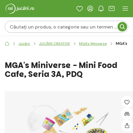
MGA's Min
Jucării
JUCĂRII CREATIVE
MGA's Miniverse
MGA's Miniverse - Mini Food
Cafe, Seria 3A, PDQ