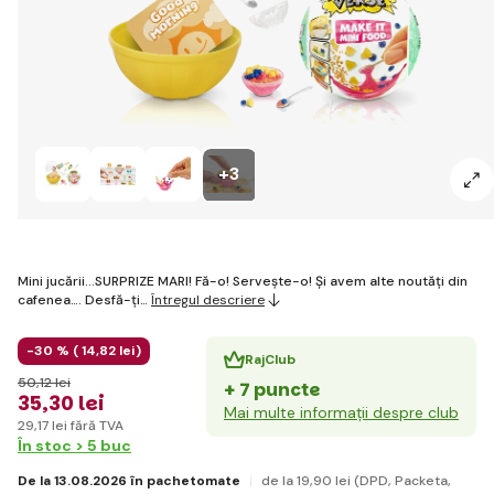
+3
Mini jucării...SURPRIZE MARI! Fă-o! Servește-o! Și avem alte noutăți din
cafenea…. Desfă-ți…
Întregul descriere
-30 % (
14
,82 lei
)
RajClub
50
,12 lei
+ 7 puncte
35
,30 lei
Mai multe informații despre club
29
,17 lei
fără TVA
În stoc > 5 buc
De la 13.08.2026 în pachetomate
de la 19
,90 lei
(DPD, Packeta,