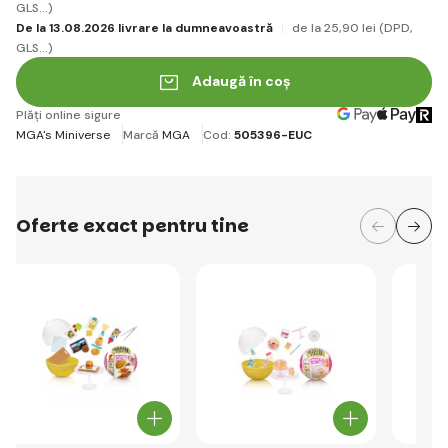
GLS...)
De la 13.08.2026 livrare la dumneavoastră
de la 25
,90 lei
(DPD,
GLS...)
Adaugă în coș
Plăți online sigure
MGA's Miniverse
Marcă
MGA
Cod:
505396-EUC
Oferte exact pentru tine