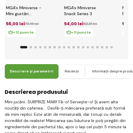
MGA's Miniverse -
MGA's Miniverse
Mini
Mini gustări
Snack Series 3
Pânte
alimentare, seria 3A,
PDQ
56
,00 lei
54
,00 lei
54
,0
70
,19 lei
62
,31 lei
PDQ
+ 12 puncte
+ 11 puncte
+ 
Descriere și parametrii
Recenzii
Informații despre prod
Descrierea produsului
Mini jucării...SURPRIZE MARI! Fă-o! Servește-o! Și avem alte
noutăți din cafenea…. Desfă-ți mâncarea preferată sub formă
de mini replici. Este atât de miniaturală, dar totuși cu detalii
incredibil de realiste! Mâncarea sau băutura le poți pregăti din
ingredientele din pachetul tău, apoi o lași cel puțin 5 minute la
soare direct să se întărească și poți servi!