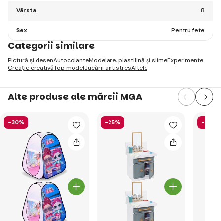
Vârsta
8
Sex
Pentru fete
Categorii similare
Pictură și desen
Autocolante
Modelare, plastilină și slime
Experimente
Creație creativă
Top model
Jucării antistres
Altele
Alte produse ale mărcii MGA
-30%
-25%
-36%